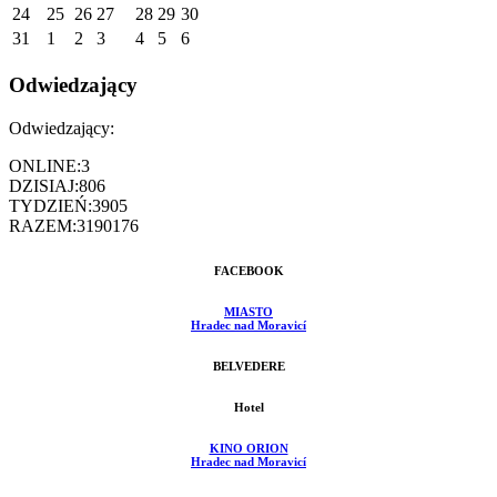
24
25
26
27
28
29
30
31
1
2
3
4
5
6
Odwiedzający
Odwiedzający:
ONLINE:
3
DZISIAJ:
806
TYDZIEŃ:
3905
RAZEM:
3190176
FACEBOOK
MIASTO
Hradec nad Moravicí
BELVEDERE
Hotel
KINO ORION
Hradec nad Moravicí