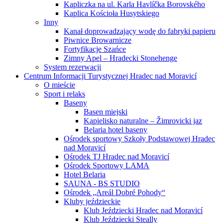
Kapliczka na ul. Karla Havlíčka Borovského
Kaplica Kościoła Husytskiego
Inny
Kanał doprowadzający wodę do fabryki papieru
Piwnice Browarnicze
Fortyfikacje Szańce
Zimny Apel – Hradecki Stonehenge
System rezerwacji
Centrum Informacji Turystycznej Hradec nad Moravicí
O mieście
Sport i relaks
Baseny
Basen miejski
Kąpielisko naturalne – Žimrovicki jaz
Belaria hotel baseny
Ośrodek sportowy Szkoły Podstawowej Hradec
nad Moravicí
Ośrodek TJ Hradec nad Moravicí
Ośrodek Sportowy LAMA
Hotel Belaria
SAUNA - BS STUDIO
Ośrodek „Areál Dobré Pohody“
Kluby jeździeckie
Klub Jeździecki Hradec nad Moravicí
Klub Jeździecki Steally