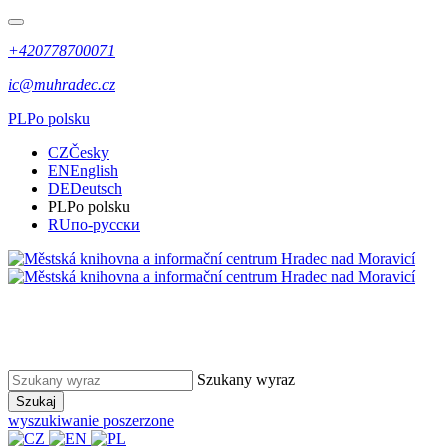
+420778700071
ic@muhradec.cz
PL
Po polsku
CZ
Česky
EN
English
DE
Deutsch
PL
Po polsku
RU
по-русски
Szukany wyraz
Szukaj
wyszukiwanie poszerzone