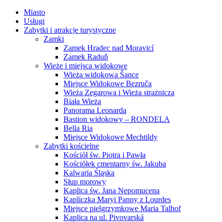
Miasto
Usługi
Zabytki i atrakcje turystyczne
Zamki
Zamek Hradec nad Moravicí
Zamek Raduň
Wieże i miejsca widokowe
Wieża widokowa Šance
Miejsce Widokowe Bezruča
Wieża Zegarowa i Wieża strażnicza
Biała Wieża
Panorama Leonarda
Bastion widokowy – RONDELA
Bella Ria
Miejsce Widokowe Mechtildy
Zabytki kościelne
Kościół św. Piotra i Pawła
Kościółek cmentarny św. Jakuba
Kalwaria Śląska
Słup morowy
Kaplica św. Jana Nepomucena
Kapliczka Maryi Panny z Lourdes
Miejsce pielgrzymkowe Maria Talhof
Kaplica na ul. Pivovarská