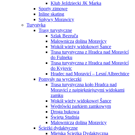
Klub Jeździecki JK Marka
Sporty zimowe
Inline skating
Spływy Morawicy
Turystyka
Trasy turystyczne
Szlak Bezruča
Malowniczą doliną Moravicy
Wokół wieży widokowej Šance
Trasa turystyczna z Hradca nad Moravicí
do Fulneku
Trasa turystyczna z Hradca nad Moravicí
do Kyjovic
Hradec nad Moravicí – Lesní Albrechtice
Pomysły na wycieczki
Trasa turystyczna koło Hradca nad
Moravicí z najpiękniejszymi widokami
zamku
Wokół wieży widokowej Šance
Wędrówki parkiem zamkowym
Droga bukowa
Święta Studnia
Malowniczą doliną Moravicy
Ścieżki dydaktyczne
Miejska Ścieżka Dydaktyczna