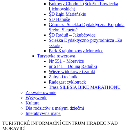
Bukowy Chodnik (Ścieżka Łowiecka
Lichnovskich)
ŚD Łąki Mariańskie
ŚD Hanuše
Górnicza Ścieżka Dydaktyczna Kopalnia
Srebra Slepetné
ŚD Raduň – Jakubčovice
Ścieżka Dydaktyczno-przyrodnicza „Za
szkołą”
Park Krajobrazowy Moravice
Turystyka rowerowa
Nr 551 – Moravice
nr 6141 – Doliną Raduňki
Wieże widokowe i zamki
Zabytki techniki
Radegast cyklotrack
Trasa SILESIA BIKE MARATHONU
Zakwaterowanie
Wyźywenie
Kultura
Dla rodziców z małymi dziećmi
Interaktywna mapa
TURISTICKÉ
INFORMAČNÍ
CENTRUM
HRADEC NAD
MORAVICÍ