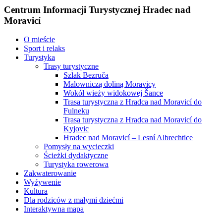
Centrum Informacji Turystycznej Hradec nad
Moravicí
O mieście
Sport i relaks
Turystyka
Trasy turystyczne
Szlak Bezruča
Malowniczą doliną Moravicy
Wokół wieży widokowej Šance
Trasa turystyczna z Hradca nad Moravicí do
Fulneku
Trasa turystyczna z Hradca nad Moravicí do
Kyjovic
Hradec nad Moravicí – Lesní Albrechtice
Pomysły na wycieczki
Ścieżki dydaktyczne
Turystyka rowerowa
Zakwaterowanie
Wyźywenie
Kultura
Dla rodziców z małymi dziećmi
Interaktywna mapa