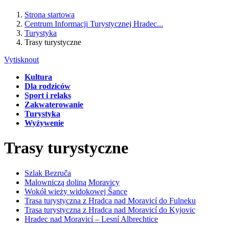
Strona startowa
Centrum Informacji Turystycznej Hradec...
Turystyka
Trasy turystyczne
Vytisknout
Kultura
Dla rodziców
Sport i relaks
Zakwaterowanie
Turystyka
Wyźywenie
Trasy turystyczne
Szlak Bezruča
Malowniczą doliną Moravicy
Wokół wieży widokowej Šance
Trasa turystyczna z Hradca nad Moravicí do Fulneku
Trasa turystyczna z Hradca nad Moravicí do Kyjovic
Hradec nad Moravicí – Lesní Albrechtice