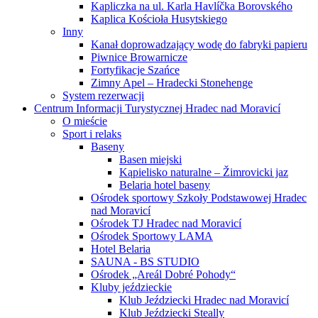
Kapliczka na ul. Karla Havlíčka Borovského
Kaplica Kościoła Husytskiego
Inny
Kanał doprowadzający wodę do fabryki papieru
Piwnice Browarnicze
Fortyfikacje Szańce
Zimny Apel – Hradecki Stonehenge
System rezerwacji
Centrum Informacji Turystycznej Hradec nad Moravicí
O mieście
Sport i relaks
Baseny
Basen miejski
Kąpielisko naturalne – Žimrovicki jaz
Belaria hotel baseny
Ośrodek sportowy Szkoły Podstawowej Hradec
nad Moravicí
Ośrodek TJ Hradec nad Moravicí
Ośrodek Sportowy LAMA
Hotel Belaria
SAUNA - BS STUDIO
Ośrodek „Areál Dobré Pohody“
Kluby jeździeckie
Klub Jeździecki Hradec nad Moravicí
Klub Jeździecki Steally