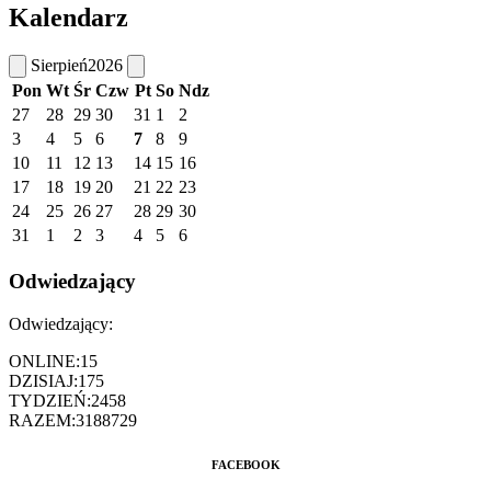
Kalendarz
Sierpień
2026
Pon
Wt
Śr
Czw
Pt
So
Ndz
27
28
29
30
31
1
2
3
4
5
6
7
8
9
10
11
12
13
14
15
16
17
18
19
20
21
22
23
24
25
26
27
28
29
30
31
1
2
3
4
5
6
Odwiedzający
Odwiedzający:
ONLINE:
15
DZISIAJ:
175
TYDZIEŃ:
2458
RAZEM:
3188729
FACEBOOK