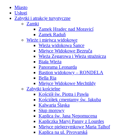
Miasto
Usługi
Zabytki i atrakcje turystyczne
Zamki
Zamek Hradec nad Moravicí
Zamek Raduň
Wieże i miejsca widokowe
Wieża widokowa Šance
Miejsce Widokowe Bezruča
Wieża Zegarowa i Wieża strażnicza
Biała Wieża
Panorama Leonarda
Bastion widokowy – RONDELA
Bella Ria
Miejsce Widokowe Mechtildy
Zabytki kościelne
Kościół św. Piotra i Pawła
Kościółek cmentarny św. Jakuba
Kalwaria Śląska
Słup morowy
Kaplica św. Jana Nepomucena
Kapliczka Maryi Panny z Lourdes
Miejsce pielgrzymkowe Maria Talhof
Kaplica na ul. Pivovarská