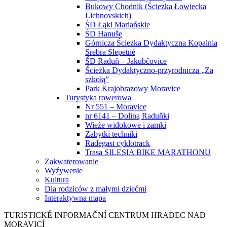
Bukowy Chodnik (Ścieżka Łowiecka
Lichnovskich)
ŚD Łąki Mariańskie
ŚD Hanuše
Górnicza Ścieżka Dydaktyczna Kopalnia
Srebra Slepetné
ŚD Raduň – Jakubčovice
Ścieżka Dydaktyczno-przyrodnicza „Za
szkołą”
Park Krajobrazowy Moravice
Turystyka rowerowa
Nr 551 – Moravice
nr 6141 – Doliną Raduňki
Wieże widokowe i zamki
Zabytki techniki
Radegast cyklotrack
Trasa SILESIA BIKE MARATHONU
Zakwaterowanie
Wyźywenie
Kultura
Dla rodziców z małymi dziećmi
Interaktywna mapa
TURISTICKÉ
INFORMAČNÍ
CENTRUM
HRADEC NAD
MORAVICÍ