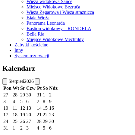
Wieża widokowa Šance
Miejsce Widokowe Bezruča
Wieża Zegarowa i Wieża strażnicza
Biała Wieża
Panorama Leonarda
Bastion widokowy – RONDELA
Bella Ria
Miejsce Widokowe Mechtildy
Zabytki kościelne
Inny
System rezerwacji
Kalendarz
Sierpień
2026
Pon
Wt
Śr
Czw
Pt
So
Ndz
27
28
29
30
31
1
2
3
4
5
6
7
8
9
10
11
12
13
14
15
16
17
18
19
20
21
22
23
24
25
26
27
28
29
30
31
1
2
3
4
5
6