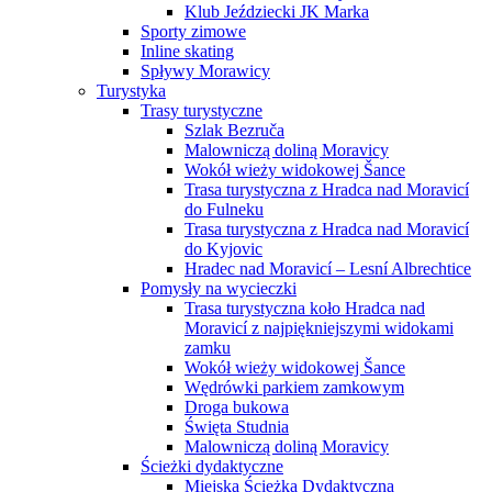
Klub Jeździecki JK Marka
Sporty zimowe
Inline skating
Spływy Morawicy
Turystyka
Trasy turystyczne
Szlak Bezruča
Malowniczą doliną Moravicy
Wokół wieży widokowej Šance
Trasa turystyczna z Hradca nad Moravicí
do Fulneku
Trasa turystyczna z Hradca nad Moravicí
do Kyjovic
Hradec nad Moravicí – Lesní Albrechtice
Pomysły na wycieczki
Trasa turystyczna koło Hradca nad
Moravicí z najpiękniejszymi widokami
zamku
Wokół wieży widokowej Šance
Wędrówki parkiem zamkowym
Droga bukowa
Święta Studnia
Malowniczą doliną Moravicy
Ścieżki dydaktyczne
Miejska Ścieżka Dydaktyczna