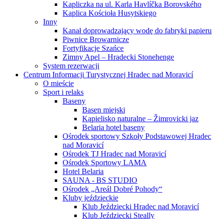
Kapliczka na ul. Karla Havlíčka Borovského
Kaplica Kościoła Husytskiego
Inny
Kanał doprowadzający wodę do fabryki papieru
Piwnice Browarnicze
Fortyfikacje Szańce
Zimny Apel – Hradecki Stonehenge
System rezerwacji
Centrum Informacji Turystycznej Hradec nad Moravicí
O mieście
Sport i relaks
Baseny
Basen miejski
Kąpielisko naturalne – Žimrovicki jaz
Belaria hotel baseny
Ośrodek sportowy Szkoły Podstawowej Hradec
nad Moravicí
Ośrodek TJ Hradec nad Moravicí
Ośrodek Sportowy LAMA
Hotel Belaria
SAUNA - BS STUDIO
Ośrodek „Areál Dobré Pohody“
Kluby jeździeckie
Klub Jeździecki Hradec nad Moravicí
Klub Jeździecki Steally