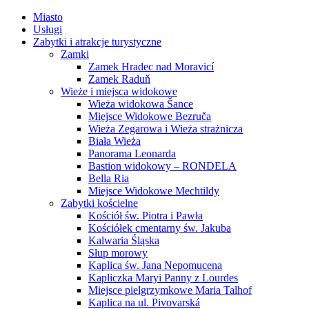
Miasto
Usługi
Zabytki i atrakcje turystyczne
Zamki
Zamek Hradec nad Moravicí
Zamek Raduň
Wieże i miejsca widokowe
Wieża widokowa Šance
Miejsce Widokowe Bezruča
Wieża Zegarowa i Wieża strażnicza
Biała Wieża
Panorama Leonarda
Bastion widokowy – RONDELA
Bella Ria
Miejsce Widokowe Mechtildy
Zabytki kościelne
Kościół św. Piotra i Pawła
Kościółek cmentarny św. Jakuba
Kalwaria Śląska
Słup morowy
Kaplica św. Jana Nepomucena
Kapliczka Maryi Panny z Lourdes
Miejsce pielgrzymkowe Maria Talhof
Kaplica na ul. Pivovarská