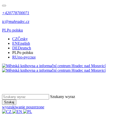
+420778700071
ic@muhradec.cz
PL
Po polsku
CZ
Česky
EN
English
DE
Deutsch
PL
Po polsku
RU
по-русски
Szukany wyraz
Szukaj
wyszukiwanie poszerzone