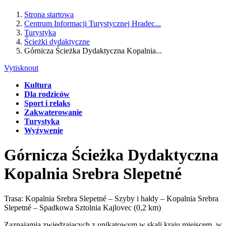
Strona startowa
Centrum Informacji Turystycznej Hradec...
Turystyka
Ścieżki dydaktyczne
Górnicza Ścieżka Dydaktyczna Kopalnia...
Vytisknout
Kultura
Dla rodziców
Sport i relaks
Zakwaterowanie
Turystyka
Wyźywenie
Górnicza Ścieżka Dydaktyczna
Kopalnia Srebra Slepetné
Trasa: Kopalnia Srebra Slepetné – Szyby i hałdy – Kopalnia Srebra
Slepetné – Spadkowa Sztolnia Kajlovec (0,2 km)
Zaznajamia zwiedzających z unikatowym w skali kraju miejscem, w