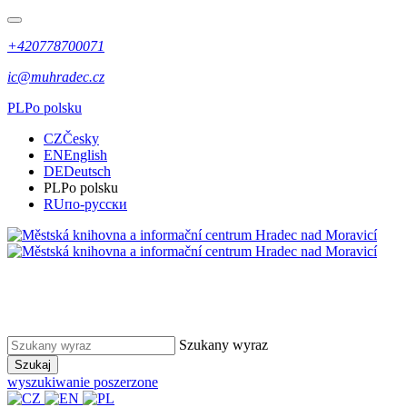
+420778700071
ic@muhradec.cz
PL
Po polsku
CZ
Česky
EN
English
DE
Deutsch
PL
Po polsku
RU
по-русски
Szukany wyraz
Szukaj
wyszukiwanie poszerzone