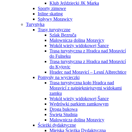
Klub Jeździecki JK Marka
Sporty zimowe
Inline skating
Spływy Morawicy
Turystyka
Trasy turystyczne
Szlak Bezruča
Malowniczą doliną Moravicy
Wokół wieży widokowej Šance
Trasa turystyczna z Hradca nad Moravicí
do Fulneku
Trasa turystyczna z Hradca nad Moravicí
do Kyjovic
Hradec nad Moravicí – Lesní Albrechtice
Pomysły na wycieczki
Trasa turystyczna koło Hradca nad
Moravicí z najpiękniejszymi widokami
zamku
Wokół wieży widokowej Šance
Wędrówki parkiem zamkowym
Droga bukowa
Święta Studnia
Malowniczą doliną Moravicy
Ścieżki dydaktyczne
Miejska Ścieżka Dydaktyczna