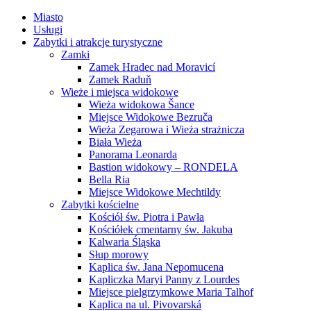
Miasto
Usługi
Zabytki i atrakcje turystyczne
Zamki
Zamek Hradec nad Moravicí
Zamek Raduň
Wieże i miejsca widokowe
Wieża widokowa Šance
Miejsce Widokowe Bezruča
Wieża Zegarowa i Wieża strażnicza
Biała Wieża
Panorama Leonarda
Bastion widokowy – RONDELA
Bella Ria
Miejsce Widokowe Mechtildy
Zabytki kościelne
Kościół św. Piotra i Pawła
Kościółek cmentarny św. Jakuba
Kalwaria Śląska
Słup morowy
Kaplica św. Jana Nepomucena
Kapliczka Maryi Panny z Lourdes
Miejsce pielgrzymkowe Maria Talhof
Kaplica na ul. Pivovarská