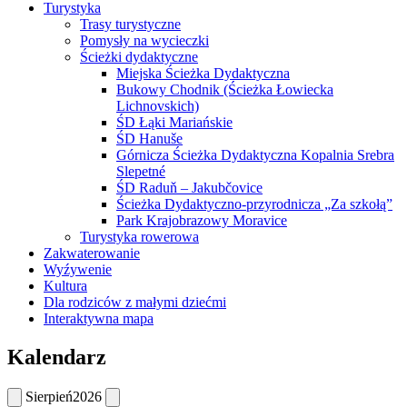
Turystyka
Trasy turystyczne
Pomysły na wycieczki
Ścieżki dydaktyczne
Miejska Ścieżka Dydaktyczna
Bukowy Chodnik (Ścieżka Łowiecka
Lichnovskich)
ŚD Łąki Mariańskie
ŚD Hanuše
Górnicza Ścieżka Dydaktyczna Kopalnia Srebra
Slepetné
ŚD Raduň – Jakubčovice
Ścieżka Dydaktyczno-przyrodnicza „Za szkołą”
Park Krajobrazowy Moravice
Turystyka rowerowa
Zakwaterowanie
Wyźywenie
Kultura
Dla rodziców z małymi dziećmi
Interaktywna mapa
Kalendarz
Sierpień
2026