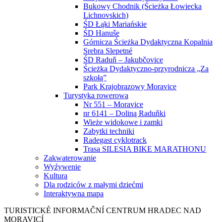
Bukowy Chodnik (Ścieżka Łowiecka
Lichnovskich)
ŚD Łąki Mariańskie
ŚD Hanuše
Górnicza Ścieżka Dydaktyczna Kopalnia
Srebra Slepetné
ŚD Raduň – Jakubčovice
Ścieżka Dydaktyczno-przyrodnicza „Za
szkołą”
Park Krajobrazowy Moravice
Turystyka rowerowa
Nr 551 – Moravice
nr 6141 – Doliną Raduňki
Wieże widokowe i zamki
Zabytki techniki
Radegast cyklotrack
Trasa SILESIA BIKE MARATHONU
Zakwaterowanie
Wyźywenie
Kultura
Dla rodziców z małymi dziećmi
Interaktywna mapa
TURISTICKÉ
INFORMAČNÍ
CENTRUM
HRADEC NAD
MORAVICÍ