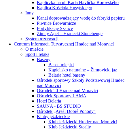
Kapliczka na ul. Karla Havlíčka Borovského
Kaplica Kościoła Husytskiego
Inny
Kanał doprowadzający wodę do fabryki papieru
Piwnice Browarnicze
Fortyfikacje Szańce
Zimny Apel – Hradecki Stonehenge
System rezerwacji
Centrum Informacji Turystycznej Hradec nad Moravicí
O mieście
Sport i relaks
Baseny
Basen miejski
Kąpielisko naturalne – Žimrovicki jaz
Belaria hotel baseny
Ośrodek sportowy Szkoły Podstawowej Hradec
nad Moravicí
Ośrodek TJ Hradec nad Moravicí
Ośrodek Sportowy LAMA
Hotel Belaria
SAUNA - BS STUDIO
Ośrodek „Areál Dobré Pohody“
Kluby jeździeckie
Klub Jeździecki Hradec nad Moravicí
Klub Jeździecki Steally