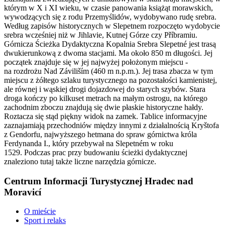
którym w X i XI wieku, w czasie panowania książąt morawskich,
wywodzących się z rodu Przemyślidów, wydobywano rudę srebra.
Według zapisów historycznych w Slepetnem rozpoczęto wydobycie
srebra wcześniej niż w Jihlavie, Kutnej Górze czy Příbramiu.
Górnicza Ścieżka Dydaktyczna Kopalnia Srebra Slepetné jest trasą
dwukierunkową z dwoma stacjami. Ma około 850 m długości. Jej
początek znajduje się w jej najwyżej położonym miejscu -
na rozdrożu Nad Záviliším (460 m n.p.m.). Jej trasa zbacza w tym
miejscu z żółtego szlaku turystycznego na pozostałości kamienistej,
ale równej i wąskiej drogi dojazdowej do starych szybów. Stara
droga kończy po kilkuset metrach na małym ostrogu, na którego
zachodnim zboczu znajdują się dwie płaskie historyczne hałdy.
Roztacza się stąd piękny widok na zamek. Tablice informacyjne
zaznajamiają przechodniów między innymi z działalnością Kryštofa
z Gendorfu, najwyższego hetmana do spraw górnictwa króla
Ferdynanda I., który przebywał na Slepetném w roku
1529. Podczas prac przy budowaniu ścieżki dydaktycznej
znaleziono tutaj także liczne narzędzia górnicze.
Centrum Informacji Turystycznej Hradec nad
Moravicí
O mieście
Sport i relaks