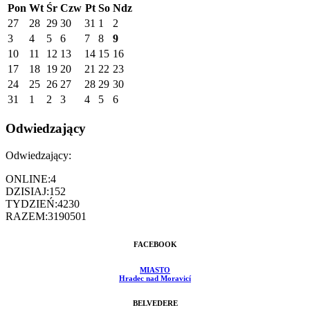
Pon
Wt
Śr
Czw
Pt
So
Ndz
27
28
29
30
31
1
2
3
4
5
6
7
8
9
10
11
12
13
14
15
16
17
18
19
20
21
22
23
24
25
26
27
28
29
30
31
1
2
3
4
5
6
Odwiedzający
Odwiedzający:
ONLINE:
4
DZISIAJ:
152
TYDZIEŃ:
4230
RAZEM:
3190501
FACEBOOK
MIASTO
Hradec nad Moravicí
BELVEDERE