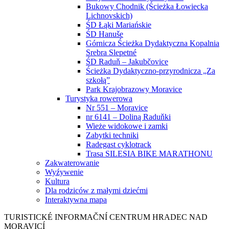
Bukowy Chodnik (Ścieżka Łowiecka
Lichnovskich)
ŚD Łąki Mariańskie
ŚD Hanuše
Górnicza Ścieżka Dydaktyczna Kopalnia
Srebra Slepetné
ŚD Raduň – Jakubčovice
Ścieżka Dydaktyczno-przyrodnicza „Za
szkołą”
Park Krajobrazowy Moravice
Turystyka rowerowa
Nr 551 – Moravice
nr 6141 – Doliną Raduňki
Wieże widokowe i zamki
Zabytki techniki
Radegast cyklotrack
Trasa SILESIA BIKE MARATHONU
Zakwaterowanie
Wyźywenie
Kultura
Dla rodziców z małymi dziećmi
Interaktywna mapa
TURISTICKÉ
INFORMAČNÍ
CENTRUM
HRADEC NAD
MORAVICÍ