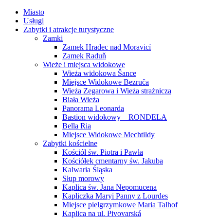
Miasto
Usługi
Zabytki i atrakcje turystyczne
Zamki
Zamek Hradec nad Moravicí
Zamek Raduň
Wieże i miejsca widokowe
Wieża widokowa Šance
Miejsce Widokowe Bezruča
Wieża Zegarowa i Wieża strażnicza
Biała Wieża
Panorama Leonarda
Bastion widokowy – RONDELA
Bella Ria
Miejsce Widokowe Mechtildy
Zabytki kościelne
Kościół św. Piotra i Pawła
Kościółek cmentarny św. Jakuba
Kalwaria Śląska
Słup morowy
Kaplica św. Jana Nepomucena
Kapliczka Maryi Panny z Lourdes
Miejsce pielgrzymkowe Maria Talhof
Kaplica na ul. Pivovarská