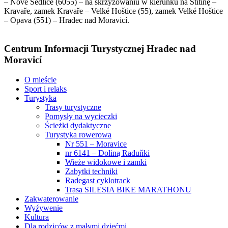
– Nové Sedlice (6055) – na skrzyżowaniu w kierunku na Štítinę –
Kravaře, zamek Kravaře – Velké Hoštice (55), zamek Velké Hoštice
– Opava (551) – Hradec nad Moravicí.
Centrum Informacji Turystycznej Hradec nad
Moravicí
O mieście
Sport i relaks
Turystyka
Trasy turystyczne
Pomysły na wycieczki
Ścieżki dydaktyczne
Turystyka rowerowa
Nr 551 – Moravice
nr 6141 – Doliną Raduňki
Wieże widokowe i zamki
Zabytki techniki
Radegast cyklotrack
Trasa SILESIA BIKE MARATHONU
Zakwaterowanie
Wyźywenie
Kultura
Dla rodziców z małymi dziećmi