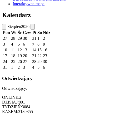
Interaktywna mapa
Kalendarz
Sierpień
2026
Pon
Wt
Śr
Czw
Pt
So
Ndz
27
28
29
30
31
1
2
3
4
5
6
7
8
9
10
11
12
13
14
15
16
17
18
19
20
21
22
23
24
25
26
27
28
29
30
31
1
2
3
4
5
6
Odwiedzający
Odwiedzający:
ONLINE:
2
DZISIAJ:
801
TYDZIEŃ:
3084
RAZEM:
3189355