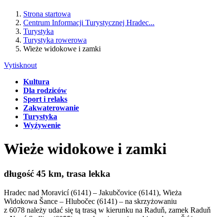
Strona startowa
Centrum Informacji Turystycznej Hradec...
Turystyka
Turystyka rowerowa
Wieże widokowe i zamki
Vytisknout
Kultura
Dla rodziców
Sport i relaks
Zakwaterowanie
Turystyka
Wyźywenie
Wieże widokowe i zamki
długość 45 km, trasa lekka
Hradec nad Moravicí (6141) – Jakubčovice (6141), Wieża
Widokowa Šance – Hlubočec (6141) – na skrzyżowaniu
z 6078 należy udać się tą trasą w kierunku na Raduň, zamek Raduň