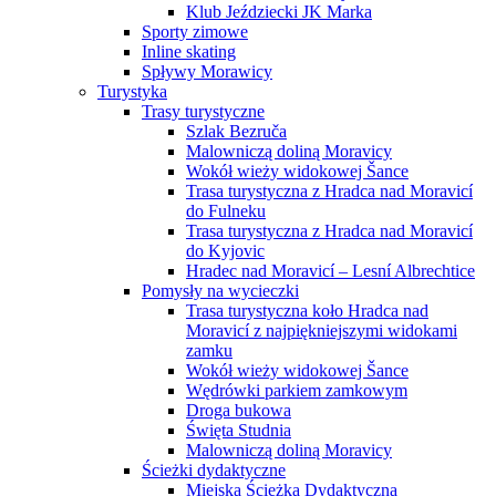
Klub Jeździecki JK Marka
Sporty zimowe
Inline skating
Spływy Morawicy
Turystyka
Trasy turystyczne
Szlak Bezruča
Malowniczą doliną Moravicy
Wokół wieży widokowej Šance
Trasa turystyczna z Hradca nad Moravicí
do Fulneku
Trasa turystyczna z Hradca nad Moravicí
do Kyjovic
Hradec nad Moravicí – Lesní Albrechtice
Pomysły na wycieczki
Trasa turystyczna koło Hradca nad
Moravicí z najpiękniejszymi widokami
zamku
Wokół wieży widokowej Šance
Wędrówki parkiem zamkowym
Droga bukowa
Święta Studnia
Malowniczą doliną Moravicy
Ścieżki dydaktyczne
Miejska Ścieżka Dydaktyczna