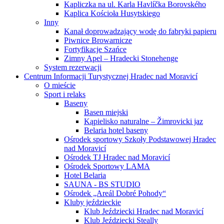
Kapliczka na ul. Karla Havlíčka Borovského
Kaplica Kościoła Husytskiego
Inny
Kanał doprowadzający wodę do fabryki papieru
Piwnice Browarnicze
Fortyfikacje Szańce
Zimny Apel – Hradecki Stonehenge
System rezerwacji
Centrum Informacji Turystycznej Hradec nad Moravicí
O mieście
Sport i relaks
Baseny
Basen miejski
Kąpielisko naturalne – Žimrovicki jaz
Belaria hotel baseny
Ośrodek sportowy Szkoły Podstawowej Hradec
nad Moravicí
Ośrodek TJ Hradec nad Moravicí
Ośrodek Sportowy LAMA
Hotel Belaria
SAUNA - BS STUDIO
Ośrodek „Areál Dobré Pohody“
Kluby jeździeckie
Klub Jeździecki Hradec nad Moravicí
Klub Jeździecki Steally