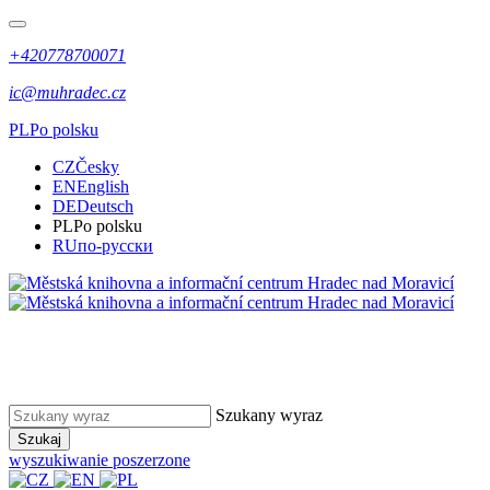
+420778700071
ic@muhradec.cz
PL
Po polsku
CZ
Česky
EN
English
DE
Deutsch
PL
Po polsku
RU
по-русски
Szukany wyraz
Szukaj
wyszukiwanie poszerzone