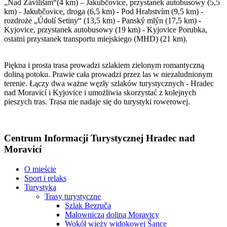
„Nad Záviliším“(4 km) – Jakubčovice, przystanek autobusowy (5,5
km) - Jakubčovice, droga (6,5 km) - Pod Hrabstvím (9,5 km) -
rozdroże „Údolí Setiny“ (13,5 km) - Panský mlýn (17,5 km) -
Kyjovice, przystanek autobusowy (19 km) - Kyjovice Porubka,
ostatni przystanek transportu miejskiego (MHD) (21 km).
Piękna i prosta trasa prowadzi szlakiem zielonym romantyczną
doliną potoku. Prawie cała prowadzi przez las w niezaludnionym
terenie. Łączy dwa ważne węzły szlaków turystycznych - Hradec
nad Moravicí i Kyjovice i umożliwia skorzystać z kolejnych
pieszych tras. Trasa nie nadaje się do turystyki rowerowej.
Centrum Informacji Turystycznej Hradec nad
Moravicí
O mieście
Sport i relaks
Turystyka
Trasy turystyczne
Szlak Bezruča
Malowniczą doliną Moravicy
Wokół wieży widokowej Šance