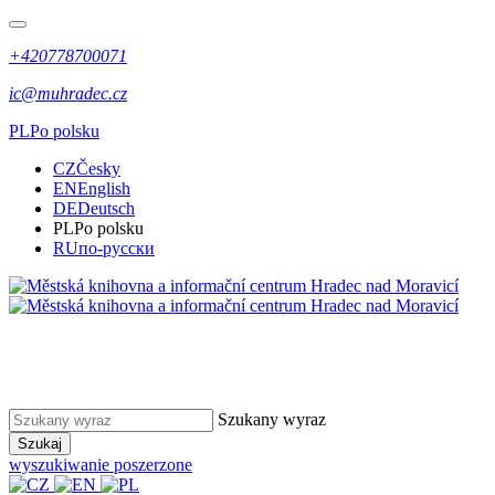
+420778700071
ic@muhradec.cz
PL
Po polsku
CZ
Česky
EN
English
DE
Deutsch
PL
Po polsku
RU
по-русски
Szukany wyraz
Szukaj
wyszukiwanie poszerzone