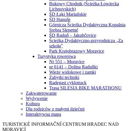
Bukowy Chodnik (Ścieżka Łowiecka
Lichnovskich)
ŚD Łąki Mariańskie
ŚD Hanuše
Górnicza Ścieżka Dydaktyczna Kopalnia
Srebra Slepetné
ŚD Raduň – Jakubčovice
Ścieżka Dydaktyczno-przyrodnicza „Za
szkołą”
Park Krajobrazowy Moravice
Turystyka rowerowa
Nr 551 – Moravice
nr 6141 – Doliną Raduňki
Wieże widokowe i zamki
Zabytki techniki
Radegast cyklotrack
Trasa SILESIA BIKE MARATHONU
Zakwaterowanie
Wyźywenie
Kultura
Dla rodziców z małymi dziećmi
Interaktywna mapa
TURISTICKÉ
INFORMAČNÍ
CENTRUM
HRADEC NAD
MORAVICÍ