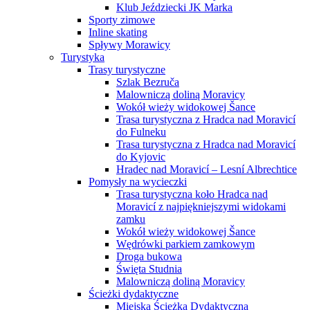
Klub Jeździecki JK Marka
Sporty zimowe
Inline skating
Spływy Morawicy
Turystyka
Trasy turystyczne
Szlak Bezruča
Malowniczą doliną Moravicy
Wokół wieży widokowej Šance
Trasa turystyczna z Hradca nad Moravicí
do Fulneku
Trasa turystyczna z Hradca nad Moravicí
do Kyjovic
Hradec nad Moravicí – Lesní Albrechtice
Pomysły na wycieczki
Trasa turystyczna koło Hradca nad
Moravicí z najpiękniejszymi widokami
zamku
Wokół wieży widokowej Šance
Wędrówki parkiem zamkowym
Droga bukowa
Święta Studnia
Malowniczą doliną Moravicy
Ścieżki dydaktyczne
Miejska Ścieżka Dydaktyczna