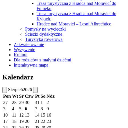
Trasa turystyczna z Hradca nad Moravicí do
Fulneku
Trasa turystyczna z Hradca nad Moravicí do
Kyjovic
Hradec nad Moravicí – Lesní Albrechtice
Pomysły na wycieczki
Ścieżki dydaktyczne
Turystyka rowerowa
Zakwaterowanie
Wyźywenie
Kultura
Dla rodziców z małymi dziećmi
Interaktywna mapa
Kalendarz
Sierpień
2026
Pon
Wt
Śr
Czw
Pt
So
Ndz
27
28
29
30
31
1
2
3
4
5
6
7
8
9
10
11
12
13
14
15
16
17
18
19
20
21
22
23
24
25
26
27
28
29
30