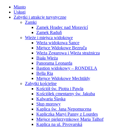
Miasto
Usługi
Zabytki i atrakcje turystyczne
Zamki
Zamek Hradec nad Moravicí
Zamek Raduň
Wieże i miejsca widokowe
Wieża widokowa Šance
Miejsce Widokowe Bezruča
Wieża Zegarowa i Wieża strażnicza
Biała Wieża
Panorama Leonarda
Bastion widokowy – RONDELA
Bella Ria
Miejsce Widokowe Mechtildy
Zabytki kościelne
Kościół św. Piotra i Pawła
Kościółek cmentarny św. Jakuba
Kalwaria Śląska
Słup morowy
Kaplica św. Jana Nepomucena
Kapliczka Maryi Panny z Lourdes
Miejsce pielgrzymkowe Maria Talhof
Kaplica na ul. Pivovarská