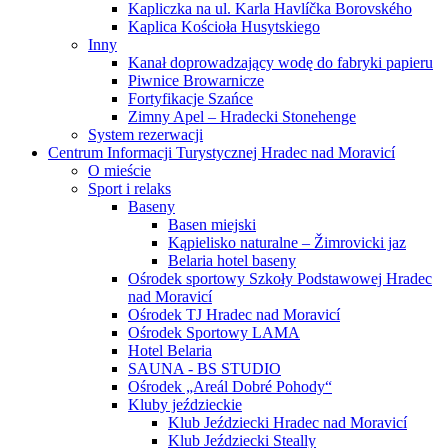
Kapliczka na ul. Karla Havlíčka Borovského
Kaplica Kościoła Husytskiego
Inny
Kanał doprowadzający wodę do fabryki papieru
Piwnice Browarnicze
Fortyfikacje Szańce
Zimny Apel – Hradecki Stonehenge
System rezerwacji
Centrum Informacji Turystycznej Hradec nad Moravicí
O mieście
Sport i relaks
Baseny
Basen miejski
Kąpielisko naturalne – Žimrovicki jaz
Belaria hotel baseny
Ośrodek sportowy Szkoły Podstawowej Hradec
nad Moravicí
Ośrodek TJ Hradec nad Moravicí
Ośrodek Sportowy LAMA
Hotel Belaria
SAUNA - BS STUDIO
Ośrodek „Areál Dobré Pohody“
Kluby jeździeckie
Klub Jeździecki Hradec nad Moravicí
Klub Jeździecki Steally