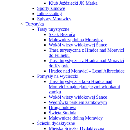
Klub Jeździecki JK Marka
Sporty zimowe
Inline skating
Spływy Morawicy
Turystyka
Trasy turystyczne
Szlak Bezruča
Malowniczą doliną Moravicy
Wokół wieży widokowej Šance
Trasa turystyczna z Hradca nad Moravicí
do Fulneku
Trasa turystyczna z Hradca nad Moravicí
do Kyjovic
Hradec nad Moravicí – Lesní Albrechtice
Pomysły na wycieczki
Trasa turystyczna koło Hradca nad
Moravicí z najpiękniejszymi widokami
zamku
Wokół wieży widokowej Šance
Wędrówki parkiem zamkowym
Droga bukowa
Święta Studnia
Malowniczą doliną Moravicy
Ścieżki dydaktyczne
Miejska Ścieżka Dydaktyczna