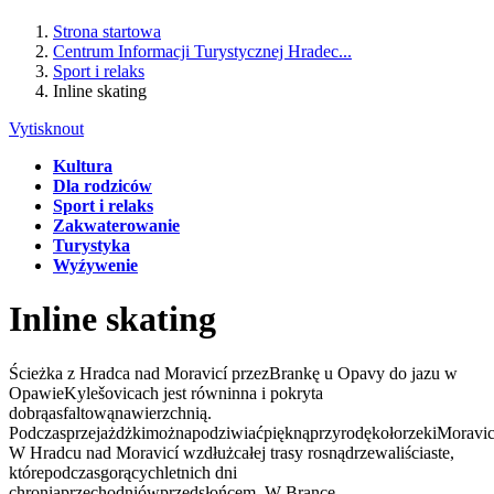
Strona startowa
Centrum Informacji Turystycznej Hradec...
Sport i relaks
Inline skating
Vytisknout
Kultura
Dla rodziców
Sport i relaks
Zakwaterowanie
Turystyka
Wyźywenie
Inline skating
Ścieżka z Hradca nad Moravicí przezBrankę u Opavy do jazu w
OpawieKylešovicach jest równinna i pokryta
dobrąasfaltowąnawierzchnią.
PodczasprzejażdżkimożnapodziwiaćpięknąprzyrodękołorzekiMoravic
W Hradcu nad Moravicí wzdłużcałej trasy rosnądrzewaliściaste,
którepodczasgorącychletnich dni
chroniąprzechodniówprzedsłońcem. W Brance