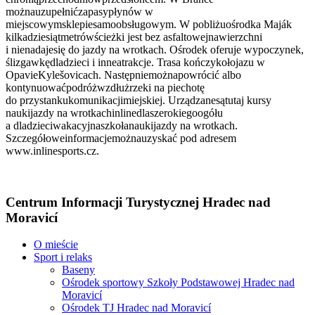
możnauzupełnićzapasypłynów w
miejscowymsklepiesamoobsługowym. W pobliżuośrodka Maják
kilkadziesiątmetrówścieżki jest bez asfaltowejnawierzchni
i nienadajesię do jazdy na wrotkach. Ośrodek oferuje wypoczynek,
ślizgawkędladzieci i inneatrakcje. Trasa kończykołojazu w
OpavieKylešovicach. Następniemożnapowrócić albo
kontynuowaćpodróżwzdłużrzeki na piechotę
do przystankukomunikacjimiejskiej. Urządzanesątutaj kursy
naukijazdy na wrotkachinlinedlaszerokiegoogółu
a dladzieciwakacyjnaszkołanaukijazdy na wrotkach.
Szczegółoweinformacjemożnauzyskać pod adresem
www.inlinesports.cz.
Centrum Informacji Turystycznej Hradec nad
Moravicí
O mieście
Sport i relaks
Baseny
Ośrodek sportowy Szkoły Podstawowej Hradec nad
Moravicí
Ośrodek TJ Hradec nad Moravicí