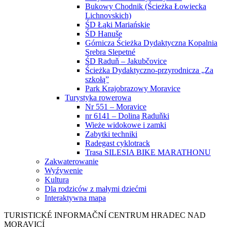
Bukowy Chodnik (Ścieżka Łowiecka
Lichnovskich)
ŚD Łąki Mariańskie
ŚD Hanuše
Górnicza Ścieżka Dydaktyczna Kopalnia
Srebra Slepetné
ŚD Raduň – Jakubčovice
Ścieżka Dydaktyczno-przyrodnicza „Za
szkołą”
Park Krajobrazowy Moravice
Turystyka rowerowa
Nr 551 – Moravice
nr 6141 – Doliną Raduňki
Wieże widokowe i zamki
Zabytki techniki
Radegast cyklotrack
Trasa SILESIA BIKE MARATHONU
Zakwaterowanie
Wyźywenie
Kultura
Dla rodziców z małymi dziećmi
Interaktywna mapa
TURISTICKÉ
INFORMAČNÍ
CENTRUM
HRADEC NAD
MORAVICÍ