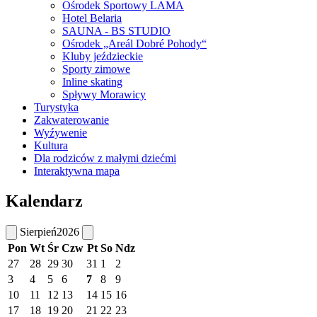
Ośrodek Sportowy LAMA
Hotel Belaria
SAUNA - BS STUDIO
Ośrodek „Areál Dobré Pohody“
Kluby jeździeckie
Sporty zimowe
Inline skating
Spływy Morawicy
Turystyka
Zakwaterowanie
Wyźywenie
Kultura
Dla rodziców z małymi dziećmi
Interaktywna mapa
Kalendarz
Sierpień
2026
Pon
Wt
Śr
Czw
Pt
So
Ndz
27
28
29
30
31
1
2
3
4
5
6
7
8
9
10
11
12
13
14
15
16
17
18
19
20
21
22
23