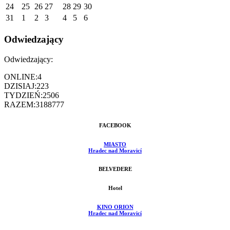
24
25
26
27
28
29
30
31
1
2
3
4
5
6
Odwiedzający
Odwiedzający:
ONLINE:
4
DZISIAJ:
223
TYDZIEŃ:
2506
RAZEM:
3188777
FACEBOOK
MIASTO
Hradec nad Moravicí
BELVEDERE
Hotel
KINO ORION
Hradec nad Moravicí