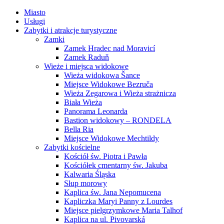
Miasto
Usługi
Zabytki i atrakcje turystyczne
Zamki
Zamek Hradec nad Moravicí
Zamek Raduň
Wieże i miejsca widokowe
Wieża widokowa Šance
Miejsce Widokowe Bezruča
Wieża Zegarowa i Wieża strażnicza
Biała Wieża
Panorama Leonarda
Bastion widokowy – RONDELA
Bella Ria
Miejsce Widokowe Mechtildy
Zabytki kościelne
Kościół św. Piotra i Pawła
Kościółek cmentarny św. Jakuba
Kalwaria Śląska
Słup morowy
Kaplica św. Jana Nepomucena
Kapliczka Maryi Panny z Lourdes
Miejsce pielgrzymkowe Maria Talhof
Kaplica na ul. Pivovarská