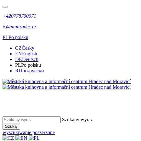
+420778700071
ic@muhradec.cz
PL
Po polsku
CZ
Česky
EN
English
DE
Deutsch
PL
Po polsku
RU
по-русски
Szukany wyraz
Szukaj
wyszukiwanie poszerzone