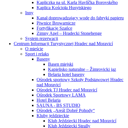
Kapliczka na ul. Karla Havlíčka Borovského
Kaplica Kościoła Husytskiego
Inny
Kanał doprowadzający wodę do fabryki papieru
Piwnice Browarnicze
Fortyfikacje Szańce
Zimny Apel – Hradecki Stonehenge
System rezerwacji
Centrum Informacji Turystycznej Hradec nad Moravicí
O mieście
Sport i relaks
Baseny
Basen miejski
Kąpielisko naturalne – Žimrovicki jaz
Belaria hotel baseny
Ośrodek sportowy Szkoły Podstawowej Hradec
nad Moravicí
Ośrodek TJ Hradec nad Moravicí
Ośrodek Sportowy LAMA
Hotel Belaria
SAUNA - BS STUDIO
Ośrodek „Areál Dobré Pohody“
Kluby jeździeckie
Klub Jeździecki Hradec nad Moravicí
Klub Jeździecki Steally