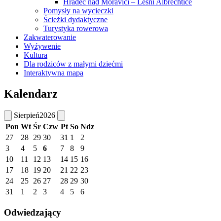
Hradec nad Moravicí – Lesní Albrechtice
Pomysły na wycieczki
Ścieżki dydaktyczne
Turystyka rowerowa
Zakwaterowanie
Wyźywenie
Kultura
Dla rodziców z małymi dziećmi
Interaktywna mapa
Kalendarz
Sierpień
2026
Pon
Wt
Śr
Czw
Pt
So
Ndz
27
28
29
30
31
1
2
3
4
5
6
7
8
9
10
11
12
13
14
15
16
17
18
19
20
21
22
23
24
25
26
27
28
29
30
31
1
2
3
4
5
6
Odwiedzający