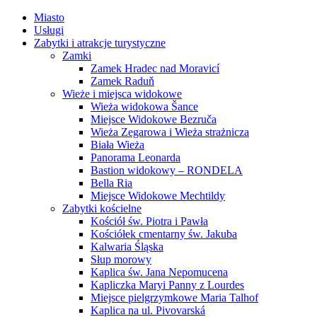
Miasto
Usługi
Zabytki i atrakcje turystyczne
Zamki
Zamek Hradec nad Moravicí
Zamek Raduň
Wieże i miejsca widokowe
Wieża widokowa Šance
Miejsce Widokowe Bezruča
Wieża Zegarowa i Wieża strażnicza
Biała Wieża
Panorama Leonarda
Bastion widokowy – RONDELA
Bella Ria
Miejsce Widokowe Mechtildy
Zabytki kościelne
Kościół św. Piotra i Pawła
Kościółek cmentarny św. Jakuba
Kalwaria Śląska
Słup morowy
Kaplica św. Jana Nepomucena
Kapliczka Maryi Panny z Lourdes
Miejsce pielgrzymkowe Maria Talhof
Kaplica na ul. Pivovarská