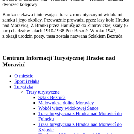
dworzec kolejowy
Bardzo ciekawa i interesująca trasa z romantycznymi widokami
zamku i jego okolicy. Przeważnie prowadzi przez lasy koło Hradca
nad Moravicą. Z Branki przez Hanušę aż do Žimrovickiej skały (6
km) chadzał w latach 1910-1938 Petr Bezruč. W roku 1947,
z okazji urodzin poety, trasa została nazwana Szlakiem Bezruča.
Centrum Informacji Turystycznej Hradec nad
Moravicí
O mieście
Sport i relaks
Turystyka
Trasy turystyczne
Szlak Bezruča
Malowniczą doliną Moravicy
Wokół wieży widokowej Šance
Trasa turystyczna z Hradca nad Moravicí do
Fulneku
Trasa turystyczna z Hradca nad Moravicí do
Kyjovic