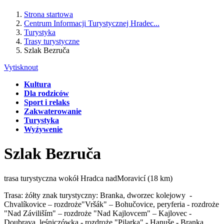
Strona startowa
Centrum Informacji Turystycznej Hradec...
Turystyka
Trasy turystyczne
Szlak Bezruča
Vytisknout
Kultura
Dla rodziców
Sport i relaks
Zakwaterowanie
Turystyka
Wyźywenie
Szlak Bezruča
trasa turystyczna wokół Hradca nadMoravicí (18 km)
Trasa: żółty znak turystyczny: Branka, dworzec kolejowy -
Chvalíkovice – rozdroże"Vršák" – Bohučovice, peryferia - rozdroże
"Nad Záviliším" – rozdroże "Nad Kajlovcem" – Kajlovec -
Doubrava, leśniczówka - rozdroże "Pilarka" - Hanuše - Branka,