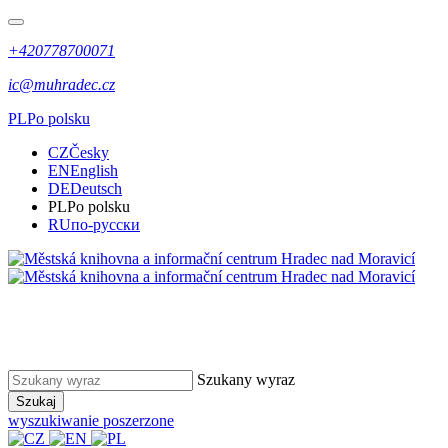
+420778700071
ic@muhradec.cz
PL
Po polsku
CZ
Česky
EN
English
DE
Deutsch
PL
Po polsku
RU
по-русски
Szukany wyraz
Szukaj
wyszukiwanie poszerzone