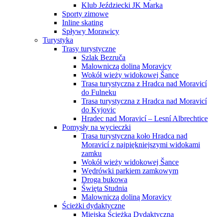
Klub Jeździecki JK Marka
Sporty zimowe
Inline skating
Spływy Morawicy
Turystyka
Trasy turystyczne
Szlak Bezruča
Malowniczą doliną Moravicy
Wokół wieży widokowej Šance
Trasa turystyczna z Hradca nad Moravicí
do Fulneku
Trasa turystyczna z Hradca nad Moravicí
do Kyjovic
Hradec nad Moravicí – Lesní Albrechtice
Pomysły na wycieczki
Trasa turystyczna koło Hradca nad
Moravicí z najpiękniejszymi widokami
zamku
Wokół wieży widokowej Šance
Wędrówki parkiem zamkowym
Droga bukowa
Święta Studnia
Malowniczą doliną Moravicy
Ścieżki dydaktyczne
Miejska Ścieżka Dydaktyczna