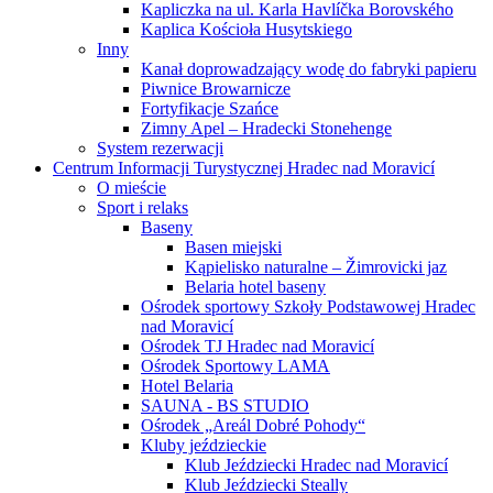
Kapliczka na ul. Karla Havlíčka Borovského
Kaplica Kościoła Husytskiego
Inny
Kanał doprowadzający wodę do fabryki papieru
Piwnice Browarnicze
Fortyfikacje Szańce
Zimny Apel – Hradecki Stonehenge
System rezerwacji
Centrum Informacji Turystycznej Hradec nad Moravicí
O mieście
Sport i relaks
Baseny
Basen miejski
Kąpielisko naturalne – Žimrovicki jaz
Belaria hotel baseny
Ośrodek sportowy Szkoły Podstawowej Hradec
nad Moravicí
Ośrodek TJ Hradec nad Moravicí
Ośrodek Sportowy LAMA
Hotel Belaria
SAUNA - BS STUDIO
Ośrodek „Areál Dobré Pohody“
Kluby jeździeckie
Klub Jeździecki Hradec nad Moravicí
Klub Jeździecki Steally