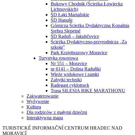
Bukowy Chodnik (Ścieżka Łowiecka
Lichnovskich)
ŚD Łąki Mariańskie
ŚD Hanuše
Górnicza Ścieżka Dydaktyczna Kopalnia
Srebra Slepetné
ŚD Raduň – Jakubčovice
Ścieżka Dydaktyczno-przyrodnicza „Za
szkołą”
Park Krajobrazowy Moravice
Turystyka rowerowa
Nr 551 – Moravice
nr 6141 – Doliną Raduňki
Wieże widokowe i zamki
Zabytki techniki
Radegast cyklotrack
Trasa SILESIA BIKE MARATHONU
Zakwaterowanie
Wyźywenie
Kultura
Dla rodziców z małymi dziećmi
Interaktywna mapa
TURISTICKÉ
INFORMAČNÍ
CENTRUM
HRADEC NAD
MORAVICÍ