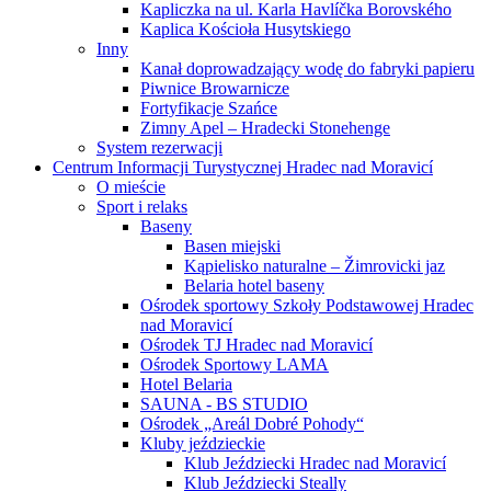
Kapliczka na ul. Karla Havlíčka Borovského
Kaplica Kościoła Husytskiego
Inny
Kanał doprowadzający wodę do fabryki papieru
Piwnice Browarnicze
Fortyfikacje Szańce
Zimny Apel – Hradecki Stonehenge
System rezerwacji
Centrum Informacji Turystycznej Hradec nad Moravicí
O mieście
Sport i relaks
Baseny
Basen miejski
Kąpielisko naturalne – Žimrovicki jaz
Belaria hotel baseny
Ośrodek sportowy Szkoły Podstawowej Hradec
nad Moravicí
Ośrodek TJ Hradec nad Moravicí
Ośrodek Sportowy LAMA
Hotel Belaria
SAUNA - BS STUDIO
Ośrodek „Areál Dobré Pohody“
Kluby jeździeckie
Klub Jeździecki Hradec nad Moravicí
Klub Jeździecki Steally