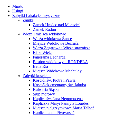
Miasto
Usługi
Zabytki i atrakcje turystyczne
Zamki
Zamek Hradec nad Moravicí
Zamek Raduň
Wieże i miejsca widokowe
Wieża widokowa Šance
Miejsce Widokowe Bezruča
Wieża Zegarowa i Wieża strażnicza
Biała Wieża
Panorama Leonarda
Bastion widokowy – RONDELA
Bella Ria
Miejsce Widokowe Mechtildy
Zabytki kościelne
Kościół św. Piotra i Pawła
Kościółek cmentarny św. Jakuba
Kalwaria Śląska
Słup morowy
Kaplica św. Jana Nepomucena
Kapliczka Maryi Panny z Lourdes
Miejsce pielgrzymkowe Maria Talhof
Kaplica na ul. Pivovarská