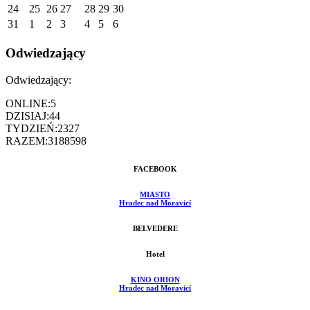
24
25
26
27
28
29
30
31
1
2
3
4
5
6
Odwiedzający
Odwiedzający:
ONLINE:
5
DZISIAJ:
44
TYDZIEŃ:
2327
RAZEM:
3188598
FACEBOOK
MIASTO
Hradec nad Moravicí
BELVEDERE
Hotel
KINO ORION
Hradec nad Moravicí