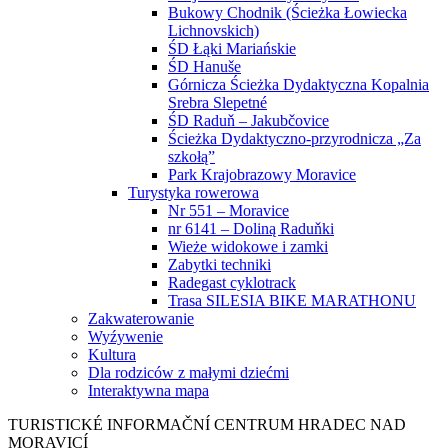
Bukowy Chodnik (Ścieżka Łowiecka
Lichnovskich)
ŚD Łąki Mariańskie
ŚD Hanuše
Górnicza Ścieżka Dydaktyczna Kopalnia
Srebra Slepetné
ŚD Raduň – Jakubčovice
Ścieżka Dydaktyczno-przyrodnicza „Za
szkołą”
Park Krajobrazowy Moravice
Turystyka rowerowa
Nr 551 – Moravice
nr 6141 – Doliną Raduňki
Wieże widokowe i zamki
Zabytki techniki
Radegast cyklotrack
Trasa SILESIA BIKE MARATHONU
Zakwaterowanie
Wyźywenie
Kultura
Dla rodziców z małymi dziećmi
Interaktywna mapa
TURISTICKÉ
INFORMAČNÍ
CENTRUM
HRADEC NAD
MORAVICÍ