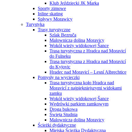
Klub Jeździecki JK Marka
Sporty zimowe
Inline skating
Spływy Morawicy
Turystyka
Trasy turystyczne
Szlak Bezruča
Malowniczą doliną Moravicy
Wokół wieży widokowej Šance
Trasa turystyczna z Hradca nad Moravicí
do Fulneku
Trasa turystyczna z Hradca nad Moravicí
do Kyjovic
Hradec nad Moravicí – Lesní Albrechtice
Pomysły na wycieczki
Trasa turystyczna koło Hradca nad
Moravicí z najpiękniejszymi widokami
zamku
Wokół wieży widokowej Šance
Wędrówki parkiem zamkowym
Droga bukowa
Święta Studnia
Malowniczą doliną Moravicy
Ścieżki dydaktyczne
Miejska Ścieżka Dydaktyczna