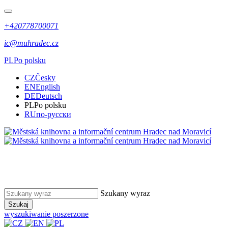
+420778700071
ic@muhradec.cz
PL
Po polsku
CZ
Česky
EN
English
DE
Deutsch
PL
Po polsku
RU
по-русски
Szukany wyraz
Szukaj
wyszukiwanie poszerzone