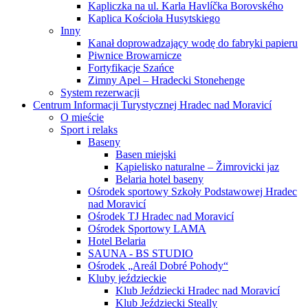
Kapliczka na ul. Karla Havlíčka Borovského
Kaplica Kościoła Husytskiego
Inny
Kanał doprowadzający wodę do fabryki papieru
Piwnice Browarnicze
Fortyfikacje Szańce
Zimny Apel – Hradecki Stonehenge
System rezerwacji
Centrum Informacji Turystycznej Hradec nad Moravicí
O mieście
Sport i relaks
Baseny
Basen miejski
Kąpielisko naturalne – Žimrovicki jaz
Belaria hotel baseny
Ośrodek sportowy Szkoły Podstawowej Hradec
nad Moravicí
Ośrodek TJ Hradec nad Moravicí
Ośrodek Sportowy LAMA
Hotel Belaria
SAUNA - BS STUDIO
Ośrodek „Areál Dobré Pohody“
Kluby jeździeckie
Klub Jeździecki Hradec nad Moravicí
Klub Jeździecki Steally