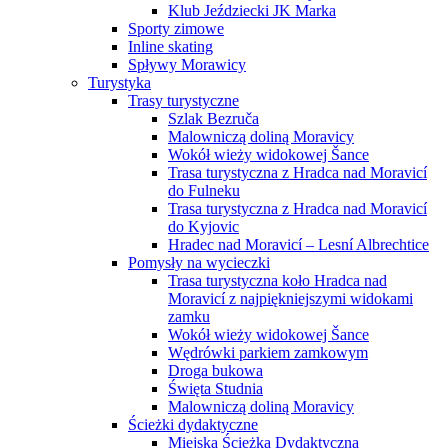
Klub Jeździecki JK Marka
Sporty zimowe
Inline skating
Spływy Morawicy
Turystyka
Trasy turystyczne
Szlak Bezruča
Malowniczą doliną Moravicy
Wokół wieży widokowej Šance
Trasa turystyczna z Hradca nad Moravicí
do Fulneku
Trasa turystyczna z Hradca nad Moravicí
do Kyjovic
Hradec nad Moravicí – Lesní Albrechtice
Pomysły na wycieczki
Trasa turystyczna koło Hradca nad
Moravicí z najpiękniejszymi widokami
zamku
Wokół wieży widokowej Šance
Wędrówki parkiem zamkowym
Droga bukowa
Święta Studnia
Malowniczą doliną Moravicy
Ścieżki dydaktyczne
Miejska Ścieżka Dydaktyczna