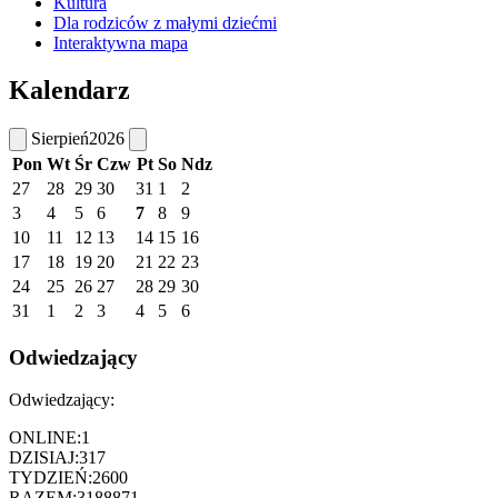
Kultura
Dla rodziców z małymi dziećmi
Interaktywna mapa
Kalendarz
Sierpień
2026
Pon
Wt
Śr
Czw
Pt
So
Ndz
27
28
29
30
31
1
2
3
4
5
6
7
8
9
10
11
12
13
14
15
16
17
18
19
20
21
22
23
24
25
26
27
28
29
30
31
1
2
3
4
5
6
Odwiedzający
Odwiedzający:
ONLINE:
1
DZISIAJ:
317
TYDZIEŃ:
2600
RAZEM:
3188871