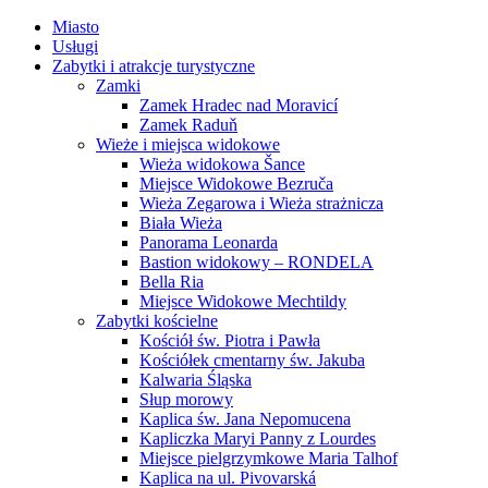
Miasto
Usługi
Zabytki i atrakcje turystyczne
Zamki
Zamek Hradec nad Moravicí
Zamek Raduň
Wieże i miejsca widokowe
Wieża widokowa Šance
Miejsce Widokowe Bezruča
Wieża Zegarowa i Wieża strażnicza
Biała Wieża
Panorama Leonarda
Bastion widokowy – RONDELA
Bella Ria
Miejsce Widokowe Mechtildy
Zabytki kościelne
Kościół św. Piotra i Pawła
Kościółek cmentarny św. Jakuba
Kalwaria Śląska
Słup morowy
Kaplica św. Jana Nepomucena
Kapliczka Maryi Panny z Lourdes
Miejsce pielgrzymkowe Maria Talhof
Kaplica na ul. Pivovarská