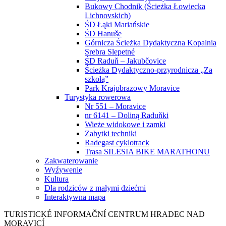
Bukowy Chodnik (Ścieżka Łowiecka
Lichnovskich)
ŚD Łąki Mariańskie
ŚD Hanuše
Górnicza Ścieżka Dydaktyczna Kopalnia
Srebra Slepetné
ŚD Raduň – Jakubčovice
Ścieżka Dydaktyczno-przyrodnicza „Za
szkołą”
Park Krajobrazowy Moravice
Turystyka rowerowa
Nr 551 – Moravice
nr 6141 – Doliną Raduňki
Wieże widokowe i zamki
Zabytki techniki
Radegast cyklotrack
Trasa SILESIA BIKE MARATHONU
Zakwaterowanie
Wyźywenie
Kultura
Dla rodziców z małymi dziećmi
Interaktywna mapa
TURISTICKÉ
INFORMAČNÍ
CENTRUM
HRADEC NAD
MORAVICÍ