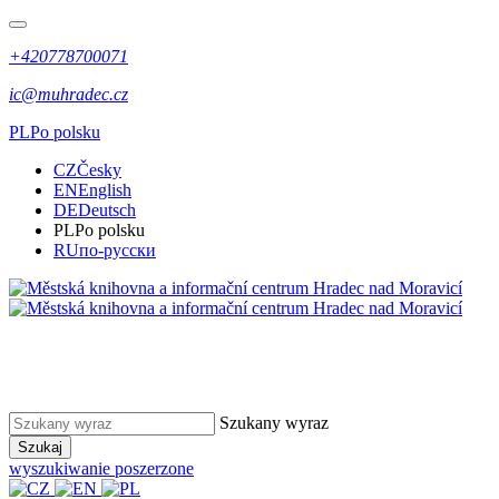
+420778700071
ic@muhradec.cz
PL
Po polsku
CZ
Česky
EN
English
DE
Deutsch
PL
Po polsku
RU
по-русски
Szukany wyraz
Szukaj
wyszukiwanie poszerzone