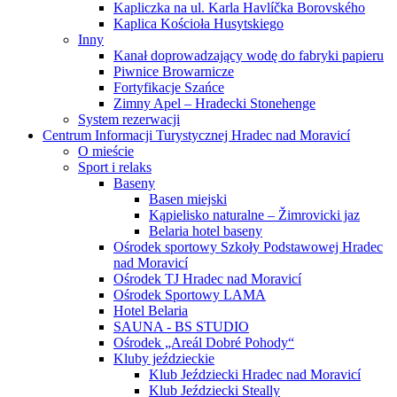
Kapliczka na ul. Karla Havlíčka Borovského
Kaplica Kościoła Husytskiego
Inny
Kanał doprowadzający wodę do fabryki papieru
Piwnice Browarnicze
Fortyfikacje Szańce
Zimny Apel – Hradecki Stonehenge
System rezerwacji
Centrum Informacji Turystycznej Hradec nad Moravicí
O mieście
Sport i relaks
Baseny
Basen miejski
Kąpielisko naturalne – Žimrovicki jaz
Belaria hotel baseny
Ośrodek sportowy Szkoły Podstawowej Hradec
nad Moravicí
Ośrodek TJ Hradec nad Moravicí
Ośrodek Sportowy LAMA
Hotel Belaria
SAUNA - BS STUDIO
Ośrodek „Areál Dobré Pohody“
Kluby jeździeckie
Klub Jeździecki Hradec nad Moravicí
Klub Jeździecki Steally