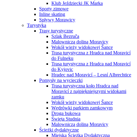
Klub Jeździecki JK Marka
Sporty zimowe
Inline skating
Spływy Morawicy
Turystyka
Trasy turystyczne
Szlak Bezruča
Malowniczą doliną Moravicy
Wokół wieży widokowej Šance
Trasa turystyczna z Hradca nad Moravicí
do Fulneku
Trasa turystyczna z Hradca nad Moravicí
do Kyjovic
Hradec nad Moravicí – Lesní Albrechtice
Pomysły na wycieczki
Trasa turystyczna koło Hradca nad
Moravicí z najpiękniejszymi widokami
zamku
Wokół wieży widokowej Šance
Wędrówki parkiem zamkowym
Droga bukowa
Święta Studnia
Malowniczą doliną Moravicy
Ścieżki dydaktyczne
Miejska Ścieżka Dydaktyczna