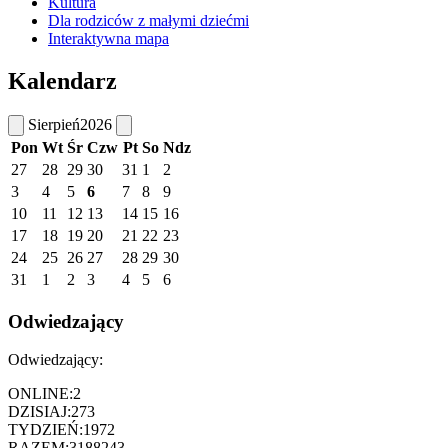
Kultura
Dla rodziców z małymi dziećmi
Interaktywna mapa
Kalendarz
Sierpień
2026
Pon
Wt
Śr
Czw
Pt
So
Ndz
27
28
29
30
31
1
2
3
4
5
6
7
8
9
10
11
12
13
14
15
16
17
18
19
20
21
22
23
24
25
26
27
28
29
30
31
1
2
3
4
5
6
Odwiedzający
Odwiedzający:
ONLINE:
2
DZISIAJ:
273
TYDZIEŃ:
1972
RAZEM:
3188243