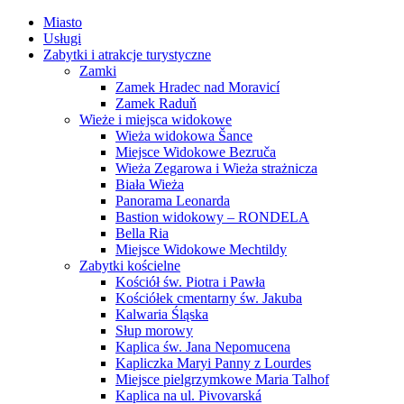
Miasto
Usługi
Zabytki i atrakcje turystyczne
Zamki
Zamek Hradec nad Moravicí
Zamek Raduň
Wieże i miejsca widokowe
Wieża widokowa Šance
Miejsce Widokowe Bezruča
Wieża Zegarowa i Wieża strażnicza
Biała Wieża
Panorama Leonarda
Bastion widokowy – RONDELA
Bella Ria
Miejsce Widokowe Mechtildy
Zabytki kościelne
Kościół św. Piotra i Pawła
Kościółek cmentarny św. Jakuba
Kalwaria Śląska
Słup morowy
Kaplica św. Jana Nepomucena
Kapliczka Maryi Panny z Lourdes
Miejsce pielgrzymkowe Maria Talhof
Kaplica na ul. Pivovarská