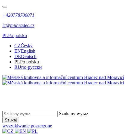
+420778700071
ic@muhradec.cz
PL
Po polsku
CZ
Česky
EN
English
DE
Deutsch
PL
Po polsku
RU
по-русски
Szukany wyraz
Szukaj
wyszukiwanie poszerzone