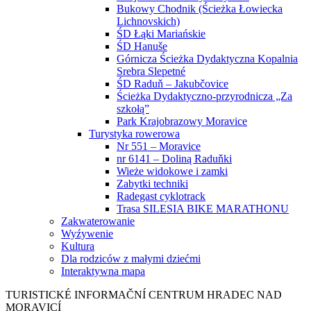
Bukowy Chodnik (Ścieżka Łowiecka
Lichnovskich)
ŚD Łąki Mariańskie
ŚD Hanuše
Górnicza Ścieżka Dydaktyczna Kopalnia
Srebra Slepetné
ŚD Raduň – Jakubčovice
Ścieżka Dydaktyczno-przyrodnicza „Za
szkołą”
Park Krajobrazowy Moravice
Turystyka rowerowa
Nr 551 – Moravice
nr 6141 – Doliną Raduňki
Wieże widokowe i zamki
Zabytki techniki
Radegast cyklotrack
Trasa SILESIA BIKE MARATHONU
Zakwaterowanie
Wyźywenie
Kultura
Dla rodziców z małymi dziećmi
Interaktywna mapa
TURISTICKÉ
INFORMAČNÍ
CENTRUM
HRADEC NAD
MORAVICÍ