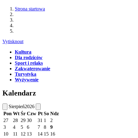
Strona startowa
Vytisknout
Kultura
Dla rodziców
Sport i relaks
Zakwaterowanie
Turystyka
Wyźywenie
Kalendarz
Sierpień
2026
Pon
Wt
Śr
Czw
Pt
So
Ndz
27
28
29
30
31
1
2
3
4
5
6
7
8
9
10
11
12
13
14
15
16