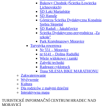
Bukowy Chodnik (Ścieżka Łowiecka
Lichnovskich)
ŚD Łąki Mariańskie
ŚD Hanuše
Górnicza Ścieżka Dydaktyczna Kopalnia
Srebra Slepetné
ŚD Raduň – Jakubčovice
Ścieżka Dydaktyczno-przyrodnicza „Za
szkołą”
Park Krajobrazowy Moravice
Turystyka rowerowa
Nr 551 – Moravice
nr 6141 – Doliną Raduňki
Wieże widokowe i zamki
Zabytki techniki
Radegast cyklotrack
Trasa SILESIA BIKE MARATHONU
Zakwaterowanie
Wyźywenie
Kultura
Dla rodziców z małymi dziećmi
Interaktywna mapa
TURISTICKÉ
INFORMAČNÍ
CENTRUM
HRADEC NAD
MORAVICÍ