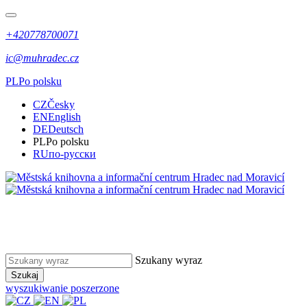
+420778700071
ic@muhradec.cz
PL
Po polsku
CZ
Česky
EN
English
DE
Deutsch
PL
Po polsku
RU
по-русски
Szukany wyraz
Szukaj
wyszukiwanie poszerzone