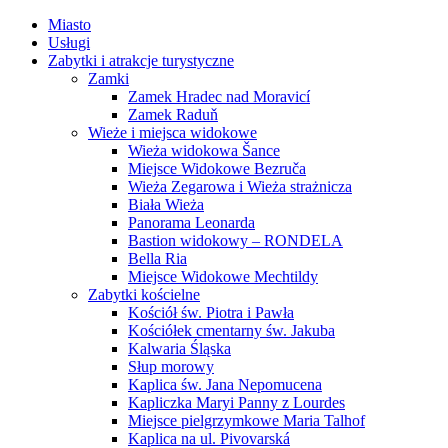
Miasto
Usługi
Zabytki i atrakcje turystyczne
Zamki
Zamek Hradec nad Moravicí
Zamek Raduň
Wieże i miejsca widokowe
Wieża widokowa Šance
Miejsce Widokowe Bezruča
Wieża Zegarowa i Wieża strażnicza
Biała Wieża
Panorama Leonarda
Bastion widokowy – RONDELA
Bella Ria
Miejsce Widokowe Mechtildy
Zabytki kościelne
Kościół św. Piotra i Pawła
Kościółek cmentarny św. Jakuba
Kalwaria Śląska
Słup morowy
Kaplica św. Jana Nepomucena
Kapliczka Maryi Panny z Lourdes
Miejsce pielgrzymkowe Maria Talhof
Kaplica na ul. Pivovarská