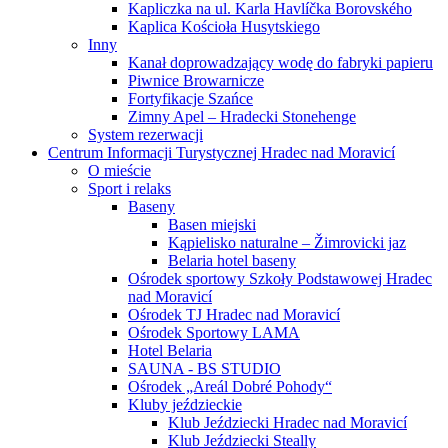
Kapliczka na ul. Karla Havlíčka Borovského
Kaplica Kościoła Husytskiego
Inny
Kanał doprowadzający wodę do fabryki papieru
Piwnice Browarnicze
Fortyfikacje Szańce
Zimny Apel – Hradecki Stonehenge
System rezerwacji
Centrum Informacji Turystycznej Hradec nad Moravicí
O mieście
Sport i relaks
Baseny
Basen miejski
Kąpielisko naturalne – Žimrovicki jaz
Belaria hotel baseny
Ośrodek sportowy Szkoły Podstawowej Hradec
nad Moravicí
Ośrodek TJ Hradec nad Moravicí
Ośrodek Sportowy LAMA
Hotel Belaria
SAUNA - BS STUDIO
Ośrodek „Areál Dobré Pohody“
Kluby jeździeckie
Klub Jeździecki Hradec nad Moravicí
Klub Jeździecki Steally