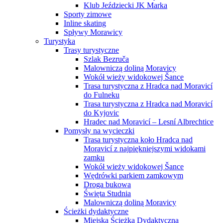
Klub Jeździecki JK Marka
Sporty zimowe
Inline skating
Spływy Morawicy
Turystyka
Trasy turystyczne
Szlak Bezruča
Malowniczą doliną Moravicy
Wokół wieży widokowej Šance
Trasa turystyczna z Hradca nad Moravicí
do Fulneku
Trasa turystyczna z Hradca nad Moravicí
do Kyjovic
Hradec nad Moravicí – Lesní Albrechtice
Pomysły na wycieczki
Trasa turystyczna koło Hradca nad
Moravicí z najpiękniejszymi widokami
zamku
Wokół wieży widokowej Šance
Wędrówki parkiem zamkowym
Droga bukowa
Święta Studnia
Malowniczą doliną Moravicy
Ścieżki dydaktyczne
Miejska Ścieżka Dydaktyczna