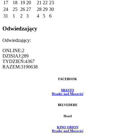
17
18
19
20
21
22
23
24
25
26
27
28
29
30
31
1
2
3
4
5
6
Odwiedzający
Odwiedzający:
ONLINE:
2
DZISIAJ:
289
TYDZIEŃ:
4367
RAZEM:
3190638
FACEBOOK
MIASTO
Hradec nad Moravicí
BELVEDERE
Hotel
KINO ORION
Hradec nad Moravicí