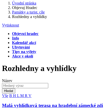
Úvodní stránka
Objevuj Hradec
Památky a turist. cíle
Rozhledny a vyhlídky
Vytisknout
Objevuj hradec
Info
Kalendář akcí
Ubytování
Tipy na výlety
Akce v okolí
Rozhledny a vyhlídky
Název
Hledat
Vše
B
H
L
M
R
V
Malá vyhlídková terasa na hradební zámecké zdi