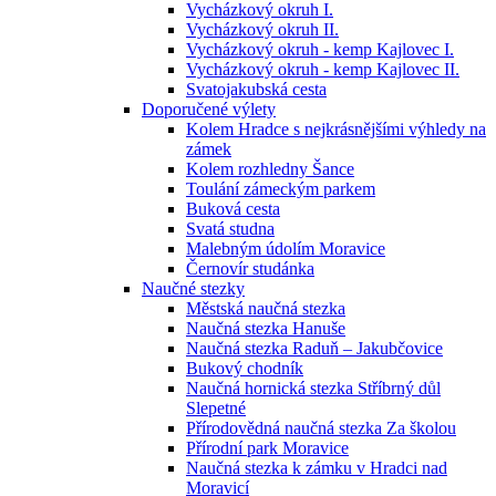
Vycházkový okruh I.
Vycházkový okruh II.
Vycházkový okruh - kemp Kajlovec I.
Vycházkový okruh - kemp Kajlovec II.
Svatojakubská cesta
Doporučené výlety
Kolem Hradce s nejkrásnějšími výhledy na
zámek
Kolem rozhledny Šance
Toulání zámeckým parkem
Buková cesta
Svatá studna
Malebným údolím Moravice
Černovír studánka
Naučné stezky
Městská naučná stezka
Naučná stezka Hanuše
Naučná stezka Raduň – Jakubčovice
Bukový chodník
Naučná hornická stezka Stříbrný důl
Slepetné
Přírodovědná naučná stezka Za školou
Přírodní park Moravice
Naučná stezka k zámku v Hradci nad
Moravicí