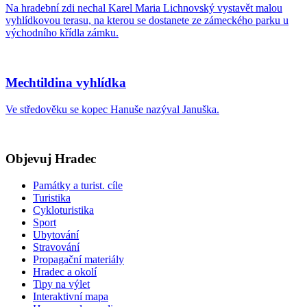
Na hradební zdi nechal Karel Maria Lichnovský vystavět malou
vyhlídkovou terasu, na kterou se dostanete ze zámeckého parku u
východního křídla zámku.
Mechtildina vyhlídka
Ve středověku se kopec Hanuše nazýval Januška.
Objevuj Hradec
Památky a turist. cíle
Turistika
Cykloturistika
Sport
Ubytování
Stravování
Propagační materiály
Hradec a okolí
Tipy na výlet
Interaktivní mapa