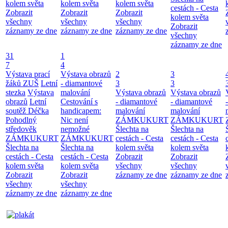
kolem světa
kolem světa
kolem světa
cestách - Cesta
Zobrazit
Zobrazit
Zobrazit
kolem světa
všechny
všechny
všechny
Zobrazit
záznamy ze dne
záznamy ze dne
záznamy ze dne
všechny
záznamy ze dne
31
1
7
4
Výstava prací
Výstava obrazů
2
3
žáků ZUŠ
Letní
- diamantové
3
3
stezka
Výstava
malování
Výstava obrazů
Výstava obrazů
obrazů
Letní
Cestování s
- diamantové
- diamantové
soutěž Déčka
handicapem:
malování
malování
Pohodlný
Nic není
ZÁMKUKURT
ZÁMKUKURT
středověk
nemožné
Šlechta na
Šlechta na
ZÁMKUKURT
ZÁMKUKURT
cestách - Cesta
cestách - Cesta
Šlechta na
Šlechta na
kolem světa
kolem světa
cestách - Cesta
cestách - Cesta
Zobrazit
Zobrazit
kolem světa
kolem světa
všechny
všechny
Zobrazit
Zobrazit
záznamy ze dne
záznamy ze dne
všechny
všechny
záznamy ze dne
záznamy ze dne