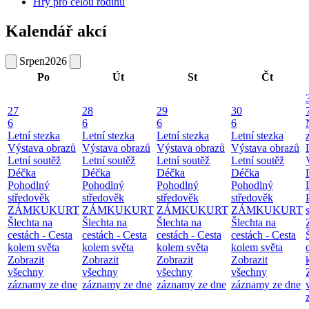
Hry pro celou rodinu
Kalendář akcí
Srpen
2026
Po
Út
St
Čt
27
28
29
30
6
6
6
6
Letní stezka
Letní stezka
Letní stezka
Letní stezka
Výstava obrazů
Výstava obrazů
Výstava obrazů
Výstava obrazů
Letní soutěž
Letní soutěž
Letní soutěž
Letní soutěž
Déčka
Déčka
Déčka
Déčka
Pohodlný
Pohodlný
Pohodlný
Pohodlný
středověk
středověk
středověk
středověk
ZÁMKUKURT
ZÁMKUKURT
ZÁMKUKURT
ZÁMKUKURT
Šlechta na
Šlechta na
Šlechta na
Šlechta na
cestách - Cesta
cestách - Cesta
cestách - Cesta
cestách - Cesta
kolem světa
kolem světa
kolem světa
kolem světa
Zobrazit
Zobrazit
Zobrazit
Zobrazit
všechny
všechny
všechny
všechny
záznamy ze dne
záznamy ze dne
záznamy ze dne
záznamy ze dne