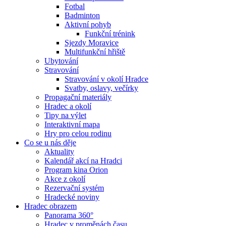
Fotbal
Badminton
Aktivní pohyb
Funkční trénink
Sjezdy Moravice
Multifunkční hřiště
Ubytování
Stravování
Stravování v okolí Hradce
Svatby, oslavy, večírky
Propagační materiály
Hradec a okolí
Tipy na výlet
Interaktivní mapa
Hry pro celou rodinu
Co se u nás děje
Aktuality
Kalendář akcí na Hradci
Program kina Orion
Akce z okolí
Rezervační systém
Hradecké noviny
Hradec obrazem
Panorama 360°
Hradec v proměnách času