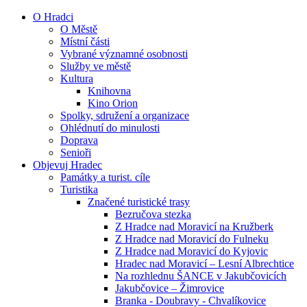
O Hradci
O Městě
Místní části
Vybrané významné osobnosti
Služby ve městě
Kultura
Knihovna
Kino Orion
Spolky, sdružení a organizace
Ohlédnutí do minulosti
Doprava
Senioři
Objevuj Hradec
Památky a turist. cíle
Turistika
Značené turistické trasy
Bezručova stezka
Z Hradce nad Moravicí na Kružberk
Z Hradce nad Moravicí do Fulneku
Z Hradce nad Moravicí do Kyjovic
Hradec nad Moravicí – Lesní Albrechtice
Na rozhlednu ŠANCE v Jakubčovicích
Jakubčovice – Žimrovice
Branka - Doubravy - Chvalíkovice