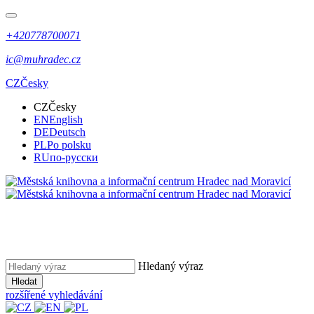
+420778700071
ic@muhradec.cz
CZ
Česky
CZ
Česky
EN
English
DE
Deutsch
PL
Po polsku
RU
по-русски
Hledaný výraz
Hledat
rozšířené vyhledávání