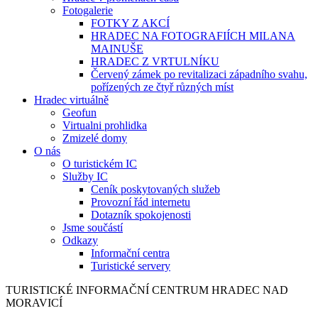
Fotogalerie
FOTKY Z AKCÍ
HRADEC NA FOTOGRAFIÍCH MILANA
MAINUŠE
HRADEC Z VRTULNÍKU
Červený zámek po revitalizaci západního svahu,
pořízených ze čtyř různých míst
Hradec virtuálně
Geofun
Virtualni prohlidka
Zmizelé domy
O nás
O turistickém IC
Služby IC
Ceník poskytovaných služeb
Provozní řád internetu
Dotazník spokojenosti
Jsme součástí
Odkazy
Informační centra
Turistické servery
TURISTICKÉ
INFORMAČNÍ
CENTRUM
HRADEC NAD
MORAVICÍ