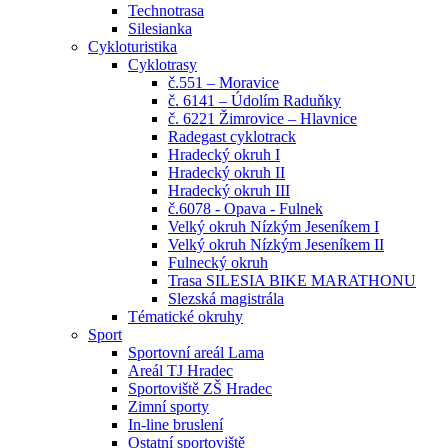
Technotrasa
Silesianka
Cykloturistika
Cyklotrasy
č.551 – Moravice
č. 6141 – Údolím Raduňky
č. 6221 Žimrovice – Hlavnice
Radegast cyklotrack
Hradecký okruh I
Hradecký okruh II
Hradecký okruh III
č.6078 - Opava - Fulnek
Velký okruh Nízkým Jeseníkem I
Velký okruh Nízkým Jeseníkem II
Fulnecký okruh
Trasa SILESIA BIKE MARATHONU
Slezská magistrála
Tématické okruhy
Sport
Sportovní areál Lama
Areál TJ Hradec
Sportoviště ZŠ Hradec
Zimní sporty
In-line bruslení
Ostatní sportoviště