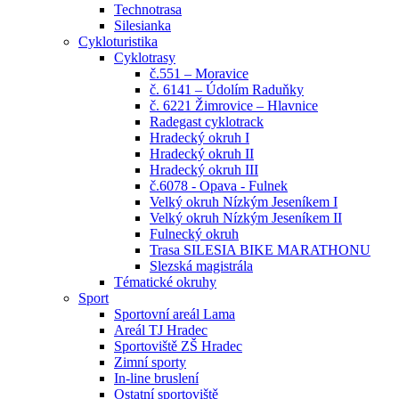
Technotrasa
Silesianka
Cykloturistika
Cyklotrasy
č.551 – Moravice
č. 6141 – Údolím Raduňky
č. 6221 Žimrovice – Hlavnice
Radegast cyklotrack
Hradecký okruh I
Hradecký okruh II
Hradecký okruh III
č.6078 - Opava - Fulnek
Velký okruh Nízkým Jeseníkem I
Velký okruh Nízkým Jeseníkem II
Fulnecký okruh
Trasa SILESIA BIKE MARATHONU
Slezská magistrála
Tématické okruhy
Sport
Sportovní areál Lama
Areál TJ Hradec
Sportoviště ZŠ Hradec
Zimní sporty
In-line bruslení
Ostatní sportoviště