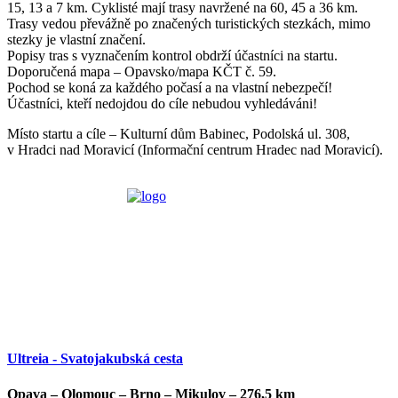
15, 13 a 7 km. Cyklisté mají trasy navržené na 60, 45 a 36 km.
Trasy vedou převážně po značených turistických stezkách, mimo
stezky je vlastní značení.
Popisy tras s vyznačením kontrol obdrží účastníci na startu.
Doporučená mapa – Opavsko/mapa KČT č. 59.
Pochod se koná za každého počasí a na vlastní nebezpečí!
Účastníci, kteří nedojdou do cíle nebudou vyhledáváni!
Místo startu a cíle – Kulturní dům Babinec, Podolská ul. 308,
v Hradci nad Moravicí (Informační centrum Hradec nad Moravicí).
Ultreia - Svatojakubská cesta
Opava – Olomouc – Brno – Mikulov – 276,5 km