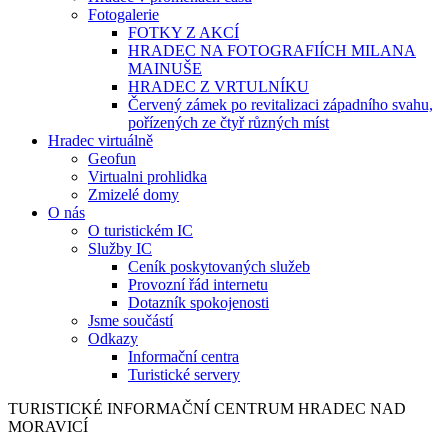
Fotogalerie
FOTKY Z AKCÍ
HRADEC NA FOTOGRAFIÍCH MILANA
MAINUŠE
HRADEC Z VRTULNÍKU
Červený zámek po revitalizaci západního svahu,
pořízených ze čtyř různých míst
Hradec virtuálně
Geofun
Virtualni prohlidka
Zmizelé domy
O nás
O turistickém IC
Služby IC
Ceník poskytovaných služeb
Provozní řád internetu
Dotazník spokojenosti
Jsme součástí
Odkazy
Informační centra
Turistické servery
TURISTICKÉ
INFORMAČNÍ
CENTRUM
HRADEC NAD
MORAVICÍ