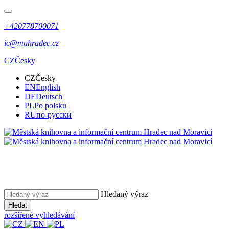
+420778700071
ic@muhradec.cz
CZ
Česky
CZ
Česky
EN
English
DE
Deutsch
PL
Po polsku
RU
по-русски
Hledaný výraz
Hledat
rozšířené vyhledávání