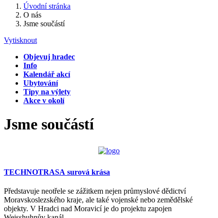
Úvodní stránka
O nás
Jsme součástí
Vytisknout
Objevuj hradec
Info
Kalendář akcí
Ubytování
Tipy na výlety
Akce v okolí
Jsme součástí
TECHNOTRASA surová krása
Představuje neotřele se zážitkem nejen průmyslové dědictví
Moravskoslezského kraje, ale také vojenské nebo zemědělské
objekty. V Hradci nad Moravicí je do projektu zapojen
Weisshuhnův kanál.