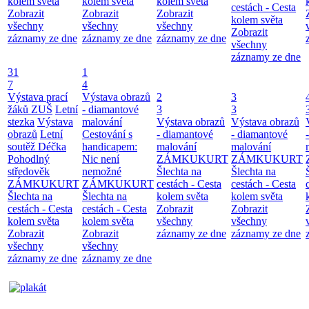
kolem světa
kolem světa
kolem světa
cestách - Cesta
Zobrazit
Zobrazit
Zobrazit
kolem světa
všechny
všechny
všechny
Zobrazit
záznamy ze dne
záznamy ze dne
záznamy ze dne
všechny
záznamy ze dne
31
1
7
4
Výstava prací
Výstava obrazů
2
3
žáků ZUŠ
Letní
- diamantové
3
3
stezka
Výstava
malování
Výstava obrazů
Výstava obrazů
obrazů
Letní
Cestování s
- diamantové
- diamantové
soutěž Déčka
handicapem:
malování
malování
Pohodlný
Nic není
ZÁMKUKURT
ZÁMKUKURT
středověk
nemožné
Šlechta na
Šlechta na
ZÁMKUKURT
ZÁMKUKURT
cestách - Cesta
cestách - Cesta
Šlechta na
Šlechta na
kolem světa
kolem světa
cestách - Cesta
cestách - Cesta
Zobrazit
Zobrazit
kolem světa
kolem světa
všechny
všechny
Zobrazit
Zobrazit
záznamy ze dne
záznamy ze dne
všechny
všechny
záznamy ze dne
záznamy ze dne