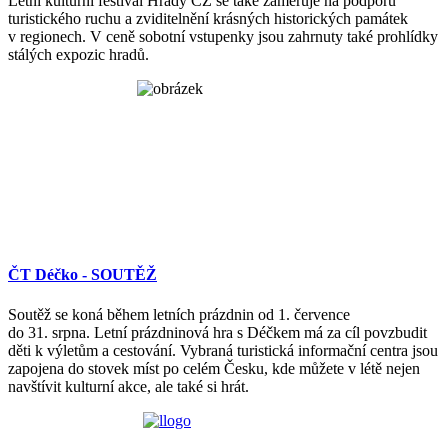
Letní kulturní festival Hrady CZ se také zaměřuje na podporu
turistického ruchu a zviditelnění krásných historických památek
v regionech. V ceně sobotní vstupenky jsou zahrnuty také prohlídky
stálých expozic hradů.
ČT Déčko - SOUTĚŽ
Soutěž se koná během letních prázdnin od 1. července
do 31. srpna. Letní prázdninová hra s Déčkem má za cíl povzbudit
děti k výletům a cestování. Vybraná turistická informační centra jsou
zapojena do stovek míst po celém Česku, kde můžete v létě nejen
navštívit kulturní akce, ale také si hrát.