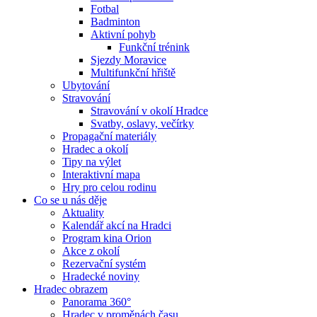
Fotbal
Badminton
Aktivní pohyb
Funkční trénink
Sjezdy Moravice
Multifunkční hřiště
Ubytování
Stravování
Stravování v okolí Hradce
Svatby, oslavy, večírky
Propagační materiály
Hradec a okolí
Tipy na výlet
Interaktivní mapa
Hry pro celou rodinu
Co se u nás děje
Aktuality
Kalendář akcí na Hradci
Program kina Orion
Akce z okolí
Rezervační systém
Hradecké noviny
Hradec obrazem
Panorama 360°
Hradec v proměnách času