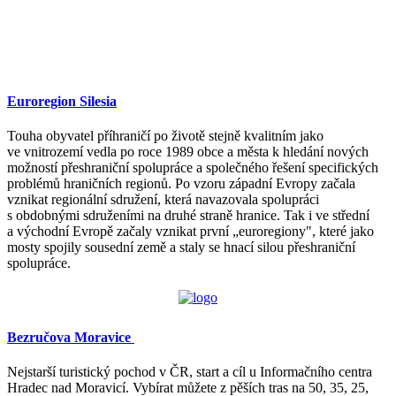
Euroregion Silesia
Touha obyvatel příhraničí po životě stejně kvalitním jako
ve vnitrozemí vedla po roce 1989 obce a města k hledání nových
možností přeshraniční spolupráce a společného řešení specifických
problémů hraničních regionů. Po vzoru západní Evropy začala
vznikat regionální sdružení, která navazovala spolupráci
s obdobnými sdruženími na druhé straně hranice. Tak i ve střední
a východní Evropě začaly vznikat první „euroregiony", které jako
mosty spojily sousední země a staly se hnací silou přeshraniční
spolupráce.
Bezručova Moravice
Nejstarší turistický pochod v ČR, start a cíl u Informačního centra
Hradec nad Moravicí. Vybírat můžete z pěších tras na 50, 35, 25,