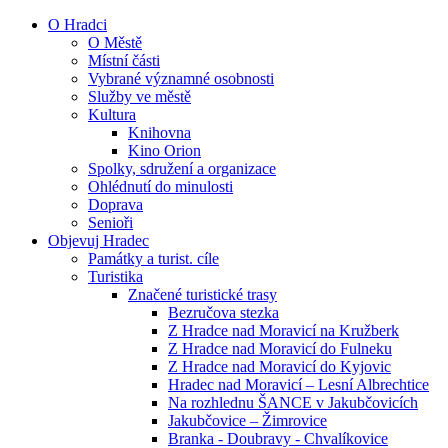
O Hradci
O Městě
Místní části
Vybrané významné osobnosti
Služby ve městě
Kultura
Knihovna
Kino Orion
Spolky, sdružení a organizace
Ohlédnutí do minulosti
Doprava
Senioři
Objevuj Hradec
Památky a turist. cíle
Turistika
Značené turistické trasy
Bezručova stezka
Z Hradce nad Moravicí na Kružberk
Z Hradce nad Moravicí do Fulneku
Z Hradce nad Moravicí do Kyjovic
Hradec nad Moravicí – Lesní Albrechtice
Na rozhlednu ŠANCE v Jakubčovicích
Jakubčovice – Žimrovice
Branka - Doubravy - Chvalíkovice