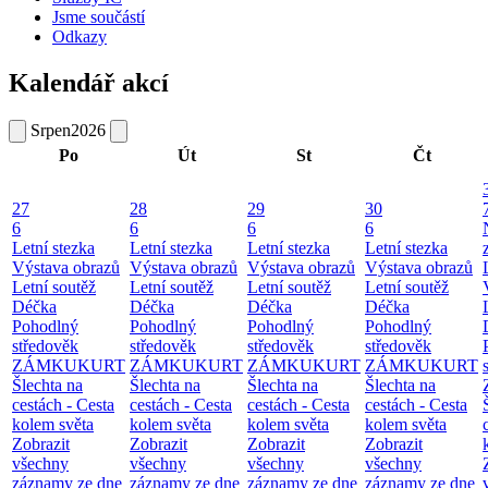
Jsme součástí
Odkazy
Kalendář akcí
Srpen
2026
Po
Út
St
Čt
27
28
29
30
6
6
6
6
Letní stezka
Letní stezka
Letní stezka
Letní stezka
Výstava obrazů
Výstava obrazů
Výstava obrazů
Výstava obrazů
Letní soutěž
Letní soutěž
Letní soutěž
Letní soutěž
Déčka
Déčka
Déčka
Déčka
Pohodlný
Pohodlný
Pohodlný
Pohodlný
středověk
středověk
středověk
středověk
ZÁMKUKURT
ZÁMKUKURT
ZÁMKUKURT
ZÁMKUKURT
Šlechta na
Šlechta na
Šlechta na
Šlechta na
cestách - Cesta
cestách - Cesta
cestách - Cesta
cestách - Cesta
kolem světa
kolem světa
kolem světa
kolem světa
Zobrazit
Zobrazit
Zobrazit
Zobrazit
všechny
všechny
všechny
všechny
záznamy ze dne
záznamy ze dne
záznamy ze dne
záznamy ze dne