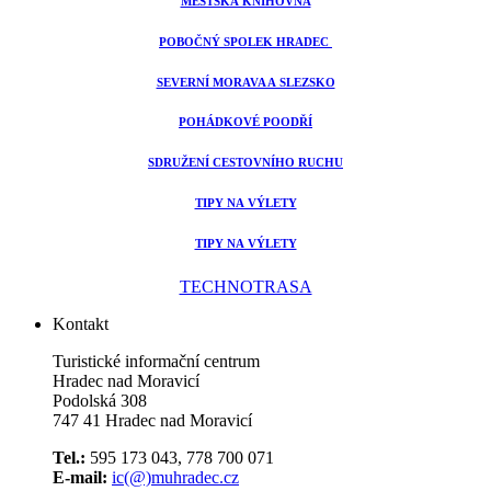
MĚSTSKÁ KNIHOVNA
POBOČNÝ SPOLEK HRADEC
SEVERNÍ MORAVA A SLEZSKO
POHÁDKOVÉ POODŘÍ
SDRUŽENÍ CESTOVNÍHO RUCHU
TIPY NA VÝLETY
TIPY NA VÝLETY
TECHNOTRASA
Kontakt
Turistické informační centrum
Hradec nad Moravicí
Podolská 308
747 41 Hradec nad Moravicí
Tel.:
595 173 043, 778 700 071
E-mail:
ic(@)muhradec.cz