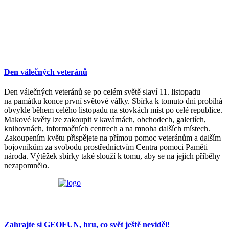
Den válečných veteránů
Den válečných veteránů se po celém světě slaví 11. listopadu
na památku konce první světové války. Sbírka k tomuto dni probíhá
obvykle během celého listopadu na stovkách míst po celé republice.
Makové květy lze zakoupit v kavárnách, obchodech, galeriích,
knihovnách, informačních centrech a na mnoha dalších místech.
Zakoupením květu přispějete na přímou pomoc veteránům a dalším
bojovníkům za svobodu prostřednictvím Centra pomoci Paměti
národa. Výtěžek sbírky také slouží k tomu, aby se na jejich příběhy
nezapomnělo.
Zahrajte si GEOFUN, hru, co svět ještě neviděl!