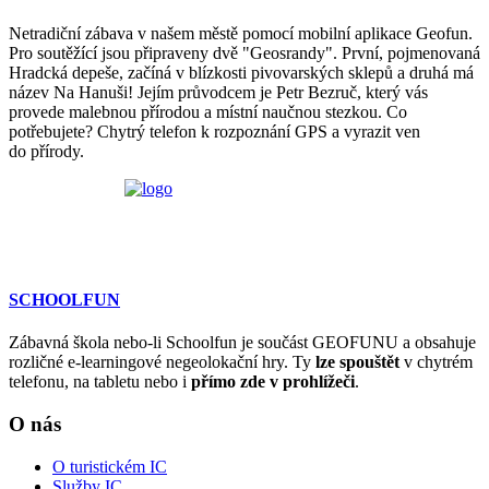
Netradiční zábava v našem městě pomocí mobilní aplikace Geofun.
Pro soutěžící jsou připraveny dvě "Geosrandy". První, pojmenovaná
Hradcká depeše, začíná v blízkosti pivovarských sklepů a druhá má
název Na Hanuši! Jejím průvodcem je Petr Bezruč, který vás
provede malebnou přírodou a místní naučnou stezkou. Co
potřebujete? Chytrý telefon k rozpoznání GPS a vyrazit ven
do přírody.
SCHOOLFUN
Zábavná škola nebo-li Schoolfun je součást GEOFUNU a obsahuje
rozličné e-learningové negeolokační hry. Ty
lze spouštět
v chytrém
telefonu, na tabletu nebo i
přímo zde v prohlížeči
.
O nás
O turistickém IC
Služby IC