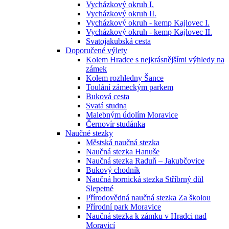
Vycházkový okruh I.
Vycházkový okruh II.
Vycházkový okruh - kemp Kajlovec I.
Vycházkový okruh - kemp Kajlovec II.
Svatojakubská cesta
Doporučené výlety
Kolem Hradce s nejkrásnějšími výhledy na
zámek
Kolem rozhledny Šance
Toulání zámeckým parkem
Buková cesta
Svatá studna
Malebným údolím Moravice
Černovír studánka
Naučné stezky
Městská naučná stezka
Naučná stezka Hanuše
Naučná stezka Raduň – Jakubčovice
Bukový chodník
Naučná hornická stezka Stříbrný důl
Slepetné
Přírodovědná naučná stezka Za školou
Přírodní park Moravice
Naučná stezka k zámku v Hradci nad
Moravicí