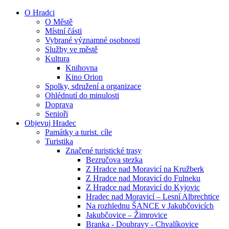
O Hradci
O Městě
Místní části
Vybrané významné osobnosti
Služby ve městě
Kultura
Knihovna
Kino Orion
Spolky, sdružení a organizace
Ohlédnutí do minulosti
Doprava
Senioři
Objevuj Hradec
Památky a turist. cíle
Turistika
Značené turistické trasy
Bezručova stezka
Z Hradce nad Moravicí na Kružberk
Z Hradce nad Moravicí do Fulneku
Z Hradce nad Moravicí do Kyjovic
Hradec nad Moravicí – Lesní Albrechtice
Na rozhlednu ŠANCE v Jakubčovicích
Jakubčovice – Žimrovice
Branka - Doubravy - Chvalíkovice