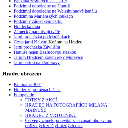
Památka zesnulých 2.11.2015
Podzimní odpoledne na Hanuši
Podzimní dopoledne na Weisshuhnově kanálu
Podzim na Mariánských loukách
Podzim v zámeckém parku
Hradecká rána
Zámecký park dvojí tváře
Jarní procházka po Mariánkách
Cesta jarní Kalvárií
Koňmo na Hradec
Jarní procházka Záviliším
Hanuše nejen Bezručovou stezkou
Jarním Hradcem kolem řeky Moravice
Jarní cestou na Doubravy
Hradec obrazem
Panorama 360°
Hradec v proměnách času
Fotogalerie
FOTKY Z AKCÍ
HRADEC NA FOTOGRAFIÍCH MILANA
MAINUŠE
HRADEC Z VRTULNÍKU
Červený zámek po revitalizaci západního svahu,
pořízených ze čtyř různých míst