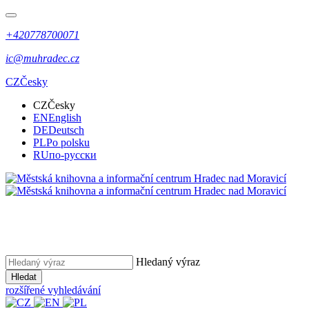
+420778700071
ic@muhradec.cz
CZ
Česky
CZ
Česky
EN
English
DE
Deutsch
PL
Po polsku
RU
по-русски
Hledaný výraz
Hledat
rozšířené vyhledávání