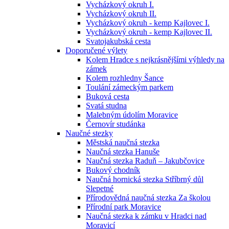
Vycházkový okruh I.
Vycházkový okruh II.
Vycházkový okruh - kemp Kajlovec I.
Vycházkový okruh - kemp Kajlovec II.
Svatojakubská cesta
Doporučené výlety
Kolem Hradce s nejkrásnějšími výhledy na
zámek
Kolem rozhledny Šance
Toulání zámeckým parkem
Buková cesta
Svatá studna
Malebným údolím Moravice
Černovír studánka
Naučné stezky
Městská naučná stezka
Naučná stezka Hanuše
Naučná stezka Raduň – Jakubčovice
Bukový chodník
Naučná hornická stezka Stříbrný důl
Slepetné
Přírodovědná naučná stezka Za školou
Přírodní park Moravice
Naučná stezka k zámku v Hradci nad
Moravicí