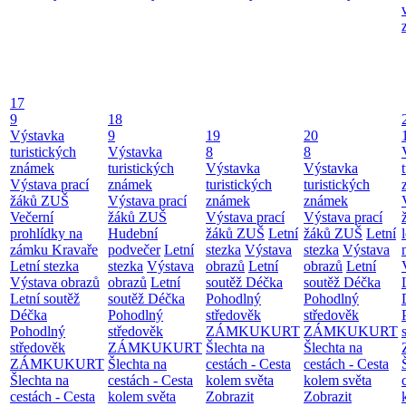
17
9
18
Výstavka
9
19
20
turistických
Výstavka
8
8
známek
turistických
Výstavka
Výstavka
Výstava prací
známek
turistických
turistických
žáků ZUŠ
Výstava prací
známek
známek
Večerní
žáků ZUŠ
Výstava prací
Výstava prací
prohlídky na
Hudební
žáků ZUŠ
Letní
žáků ZUŠ
Letní
zámku Kravaře
podvečer
Letní
stezka
Výstava
stezka
Výstava
Letní stezka
stezka
Výstava
obrazů
Letní
obrazů
Letní
Výstava obrazů
obrazů
Letní
soutěž Déčka
soutěž Déčka
Letní soutěž
soutěž Déčka
Pohodlný
Pohodlný
Déčka
Pohodlný
středověk
středověk
Pohodlný
středověk
ZÁMKUKURT
ZÁMKUKURT
středověk
ZÁMKUKURT
Šlechta na
Šlechta na
ZÁMKUKURT
Šlechta na
cestách - Cesta
cestách - Cesta
Šlechta na
cestách - Cesta
kolem světa
kolem světa
cestách - Cesta
kolem světa
Zobrazit
Zobrazit