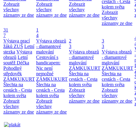
cestách - Cesta
Zobrazit
Zobrazit
Zobrazit
kolem světa
všechny
všechny
všechny
Zobrazit
záznamy ze dne
záznamy ze dne
záznamy ze dne
všechny
záznamy ze dne
31
1
7
4
Výstava prací
Výstava obrazů
2
3
žáků ZUŠ
Letní
- diamantové
3
3
stezka
Výstava
malování
Výstava obrazů
Výstava obrazů
obrazů
Letní
Cestování s
- diamantové
- diamantové
soutěž Déčka
handicapem:
malování
malování
Pohodlný
Nic není
ZÁMKUKURT
ZÁMKUKURT
středověk
nemožné
Šlechta na
Šlechta na
ZÁMKUKURT
ZÁMKUKURT
cestách - Cesta
cestách - Cesta
Šlechta na
Šlechta na
kolem světa
kolem světa
cestách - Cesta
cestách - Cesta
Zobrazit
Zobrazit
kolem světa
kolem světa
všechny
všechny
Zobrazit
Zobrazit
záznamy ze dne
záznamy ze dne
všechny
všechny
záznamy ze dne
záznamy ze dne