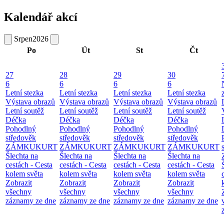
Kalendář akcí
Srpen
2026
Po
Út
St
Čt
27
28
29
30
6
6
6
6
Letní stezka
Letní stezka
Letní stezka
Letní stezka
Výstava obrazů
Výstava obrazů
Výstava obrazů
Výstava obrazů
Letní soutěž
Letní soutěž
Letní soutěž
Letní soutěž
Déčka
Déčka
Déčka
Déčka
Pohodlný
Pohodlný
Pohodlný
Pohodlný
středověk
středověk
středověk
středověk
ZÁMKUKURT
ZÁMKUKURT
ZÁMKUKURT
ZÁMKUKURT
Šlechta na
Šlechta na
Šlechta na
Šlechta na
cestách - Cesta
cestách - Cesta
cestách - Cesta
cestách - Cesta
kolem světa
kolem světa
kolem světa
kolem světa
Zobrazit
Zobrazit
Zobrazit
Zobrazit
všechny
všechny
všechny
všechny
záznamy ze dne
záznamy ze dne
záznamy ze dne
záznamy ze dne