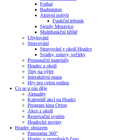
Fotbal
Badminton
Aktivní pohyb
Funkční trénink
Sjezdy Moravice
Multifunkční hřiště
Ubytování
Stravování
Stravování v okolí Hradce
Svatby, oslavy, večírky
Propagační materiály
Hradec a okolí
Tipy na výlet
Interaktivní mapa
Hry pro celou rodinu
Co se u nás děje
Aktuality
Kalendář akcí na Hradci
Program kina Orion
Akce z okolí
Rezervační systém
Hradecké noviny
Hradec obrazem
Panorama 360°
Hradec v proměnách času