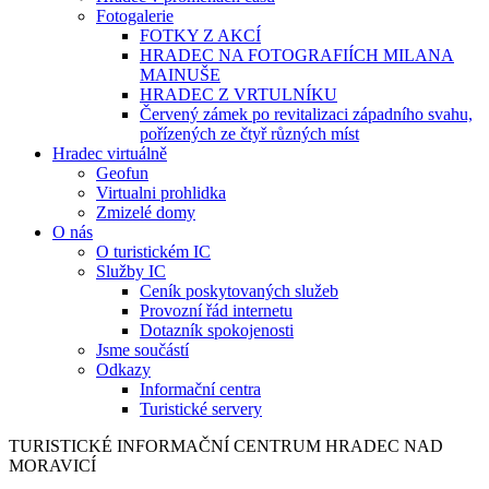
Fotogalerie
FOTKY Z AKCÍ
HRADEC NA FOTOGRAFIÍCH MILANA
MAINUŠE
HRADEC Z VRTULNÍKU
Červený zámek po revitalizaci západního svahu,
pořízených ze čtyř různých míst
Hradec virtuálně
Geofun
Virtualni prohlidka
Zmizelé domy
O nás
O turistickém IC
Služby IC
Ceník poskytovaných služeb
Provozní řád internetu
Dotazník spokojenosti
Jsme součástí
Odkazy
Informační centra
Turistické servery
TURISTICKÉ
INFORMAČNÍ
CENTRUM
HRADEC NAD
MORAVICÍ