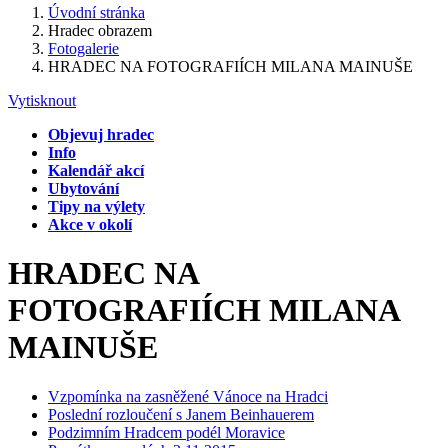
Úvodní stránka
Hradec obrazem
Fotogalerie
HRADEC NA FOTOGRAFIÍCH MILANA MAINUŠE
Vytisknout
Objevuj hradec
Info
Kalendář akcí
Ubytování
Tipy na výlety
Akce v okolí
HRADEC NA
FOTOGRAFIÍCH MILANA
MAINUŠE
Vzpomínka na zasněžené Vánoce na Hradci
Poslední rozloučení s Janem Beinhauerem
Podzimním Hradcem podél Moravice