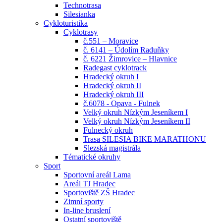
Technotrasa
Silesianka
Cykloturistika
Cyklotrasy
č.551 – Moravice
č. 6141 – Údolím Raduňky
č. 6221 Žimrovice – Hlavnice
Radegast cyklotrack
Hradecký okruh I
Hradecký okruh II
Hradecký okruh III
č.6078 - Opava - Fulnek
Velký okruh Nízkým Jeseníkem I
Velký okruh Nízkým Jeseníkem II
Fulnecký okruh
Trasa SILESIA BIKE MARATHONU
Slezská magistrála
Tématické okruhy
Sport
Sportovní areál Lama
Areál TJ Hradec
Sportoviště ZŠ Hradec
Zimní sporty
In-line bruslení
Ostatní sportoviště