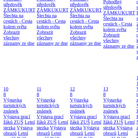
Pohodlný
středověk
středověk
středověk
středověk
ZÁMKUKURT
ZÁMKUKURT
ZÁMKUKURT
ZÁMKUKURT
Šlechta na
Šlechta na
Šlechta na
Šlechta na
cestách - Cesta
cestách - Cesta
cestách - Cesta
cestách - Cesta
kolem světa
kolem světa
kolem světa
kolem světa
Zobrazit
Zobrazit
Zobrazit
Zobrazit
všechny
všechny
všechny
všechny
záznamy ze dne
záznamy ze dne
záznamy ze dne
záznamy ze dne
10
11
12
13
8
8
8
8
Výstavka
Výstavka
Výstavka
Výstavka
turistických
turistických
turistických
turistických
známek
známek
známek
známek
Výstava prací
Výstava prací
Výstava prací
Výstava prací
žáků ZUŠ
Letní
žáků ZUŠ
Letní
žáků ZUŠ
Letní
žáků ZUŠ
Letní
stezka
Výstava
stezka
Výstava
stezka
Výstava
stezka
Výstava
obrazů
Letní
obrazů
Letní
obrazů
Letní
obrazů
Letní