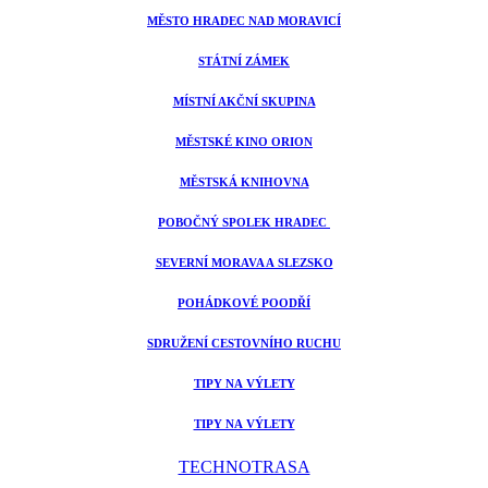
MĚSTO HRADEC NAD MORAVICÍ
STÁTNÍ ZÁMEK
MÍSTNÍ AKČNÍ SKUPINA
MĚSTSKÉ KINO ORION
MĚSTSKÁ KNIHOVNA
POBOČNÝ SPOLEK HRADEC
SEVERNÍ MORAVA A SLEZSKO
POHÁDKOVÉ POODŘÍ
SDRUŽENÍ CESTOVNÍHO RUCHU
TIPY NA VÝLETY
TIPY NA VÝLETY
TECHNOTRASA