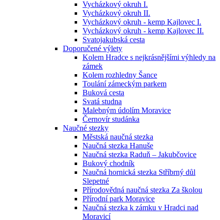
Vycházkový okruh I.
Vycházkový okruh II.
Vycházkový okruh - kemp Kajlovec I.
Vycházkový okruh - kemp Kajlovec II.
Svatojakubská cesta
Doporučené výlety
Kolem Hradce s nejkrásnějšími výhledy na
zámek
Kolem rozhledny Šance
Toulání zámeckým parkem
Buková cesta
Svatá studna
Malebným údolím Moravice
Černovír studánka
Naučné stezky
Městská naučná stezka
Naučná stezka Hanuše
Naučná stezka Raduň – Jakubčovice
Bukový chodník
Naučná hornická stezka Stříbrný důl
Slepetné
Přírodovědná naučná stezka Za školou
Přírodní park Moravice
Naučná stezka k zámku v Hradci nad
Moravicí