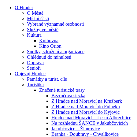
O Hradci
O Městě
Místní části
Vybrané významné osobnosti
Služby ve městě
Kultura
Knihovna
Kino Orion
Spolky, sdružení a organizace
Ohlédnutí do minulosti
Doprava
Senioři
Objevuj Hradec
Památky a turist. cíle
Turistika
Značené turistické trasy
Bezručova stezka
Z Hradce nad Moravicí na Kružberk
Z Hradce nad Moravicí do Fulneku
Z Hradce nad Moravicí do Kyjovic
Hradec nad Moravicí – Lesní Albrechtice
Na rozhlednu ŠANCE v Jakubčovicích
Jakubčovice – Žimrovice
Branka - Doubravy - Chvalíkovice