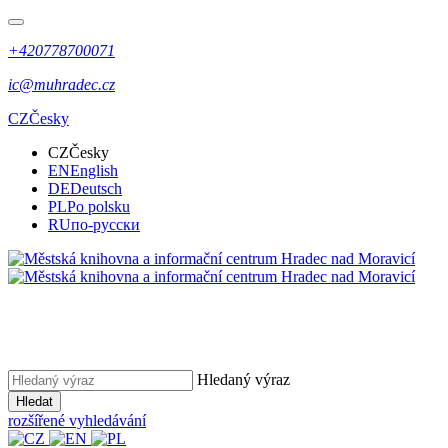
+420778700071
ic@muhradec.cz
CZ
Česky
CZ
Česky
EN
English
DE
Deutsch
PL
Po polsku
RU
по-русски
Hledaný výraz
Hledat
rozšířené vyhledávání