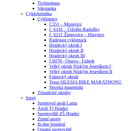
Technotrasa
Silesianka
Cykloturistika
Cyklotrasy
č.551 – Moravice
č. 6141 – Údolím Raduňky
č. 6221 Žimrovice – Hlavnice
Radegast cyklotrack
Hradecký okruh I
Hradecký okruh II
Hradecký okruh III
č.6078 - Opava - Fulnek
Velký okruh Nízkým Jeseníkem I
Velký okruh Nízkým Jeseníkem II
Fulnecký okruh
Trasa SILESIA BIKE MARATHONU
Slezská magistrála
Tématické okruhy
Sport
Sportovní areál Lama
Areál TJ Hradec
Sportoviště ZŠ Hradec
Zimní sporty
In-line bruslení
Ostatní sportoviště