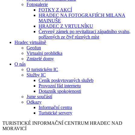
Fotogalerie
FOTKY Z AKCÍ
HRADEC NA FOTOGRAFIÍCH MILANA
MAINUŠE
HRADEC Z VRTULNÍKU
Červený zámek po revitalizaci západního svahu,
pořízených ze čtyř různých míst
Hradec virtuálně
Geofun
Virtualni prohlidka
Zmizelé domy
O nás
O turistickém IC
Služby IC
Ceník poskytovaných služeb
Provozní řád internetu
Dotazník spokojenosti
Jsme součástí
Odkazy
Informační centra
Turistické servery
TURISTICKÉ
INFORMAČNÍ
CENTRUM
HRADEC NAD
MORAVICÍ