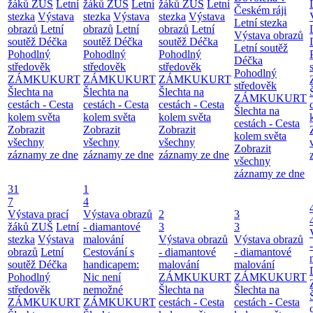
žáků ZUŠ
Letní
žáků ZUŠ
Letní
žáků ZUŠ
Letní
Českém ráji
stezka
Výstava
stezka
Výstava
stezka
Výstava
Letní stezka
obrazů
Letní
obrazů
Letní
obrazů
Letní
Výstava obrazů
soutěž Déčka
soutěž Déčka
soutěž Déčka
Letní soutěž
Pohodlný
Pohodlný
Pohodlný
Déčka
středověk
středověk
středověk
Pohodlný
ZÁMKUKURT
ZÁMKUKURT
ZÁMKUKURT
středověk
Šlechta na
Šlechta na
Šlechta na
ZÁMKUKURT
cestách - Cesta
cestách - Cesta
cestách - Cesta
Šlechta na
kolem světa
kolem světa
kolem světa
cestách - Cesta
Zobrazit
Zobrazit
Zobrazit
kolem světa
všechny
všechny
všechny
Zobrazit
záznamy ze dne
záznamy ze dne
záznamy ze dne
všechny
záznamy ze dne
31
1
7
4
Výstava prací
Výstava obrazů
2
3
žáků ZUŠ
Letní
- diamantové
3
3
stezka
Výstava
malování
Výstava obrazů
Výstava obrazů
obrazů
Letní
Cestování s
- diamantové
- diamantové
soutěž Déčka
handicapem:
malování
malování
Pohodlný
Nic není
ZÁMKUKURT
ZÁMKUKURT
středověk
nemožné
Šlechta na
Šlechta na
ZÁMKUKURT
ZÁMKUKURT
cestách - Cesta
cestách - Cesta