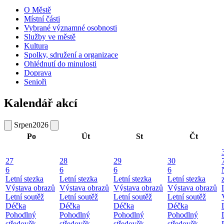
O Městě
Místní části
Vybrané významné osobnosti
Služby ve městě
Kultura
Spolky, sdružení a organizace
Ohlédnutí do minulosti
Doprava
Senioři
Kalendář akcí
Srpen
2026
Po
Út
St
Čt
27
28
29
30
6
6
6
6
Letní stezka
Letní stezka
Letní stezka
Letní stezka
Výstava obrazů
Výstava obrazů
Výstava obrazů
Výstava obrazů
Letní soutěž
Letní soutěž
Letní soutěž
Letní soutěž
Déčka
Déčka
Déčka
Déčka
Pohodlný
Pohodlný
Pohodlný
Pohodlný
středověk
středověk
středověk
středověk