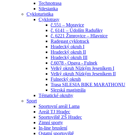
Technotrasa
Silesianka
Cykloturistika
Cyklotrasy
č.551 – Moravice
č. 6141 – Údolím Raduňky
č. 6221 Žimrovice – Hlavnice
Radegast cyklotrack
Hradecký okruh I
Hradecký okruh II
Hradecký okruh III
č.6078 - Opava - Fulnek
Velký okruh Nízkým Jeseníkem I
Velký okruh Nízkým Jeseníkem II
Fulnecký okruh
Trasa SILESIA BIKE MARATHONU
Slezská magistrála
Tématické okruhy
Sport
Sportovní areál Lama
Areál TJ Hradec
Sportoviště ZŠ Hradec
Zimní sporty
In-line bruslení
Ostatní sportoviště