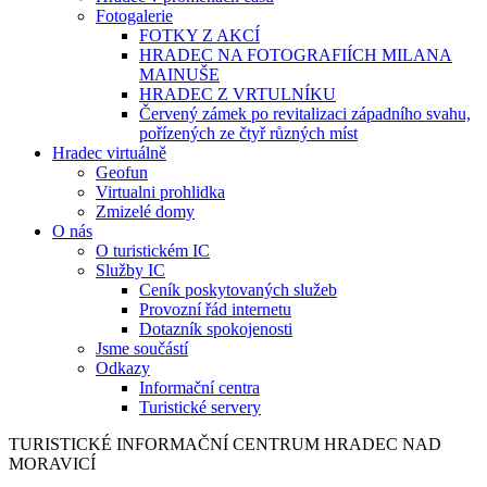
Fotogalerie
FOTKY Z AKCÍ
HRADEC NA FOTOGRAFIÍCH MILANA
MAINUŠE
HRADEC Z VRTULNÍKU
Červený zámek po revitalizaci západního svahu,
pořízených ze čtyř různých míst
Hradec virtuálně
Geofun
Virtualni prohlidka
Zmizelé domy
O nás
O turistickém IC
Služby IC
Ceník poskytovaných služeb
Provozní řád internetu
Dotazník spokojenosti
Jsme součástí
Odkazy
Informační centra
Turistické servery
TURISTICKÉ
INFORMAČNÍ
CENTRUM
HRADEC NAD
MORAVICÍ