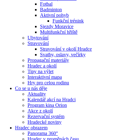
Fotbal
Badminton
Aktivní pohyb
Funkční trénink
Sjezdy Moravice
Multifunkční hřiště
Ubytování
Stravování
Stravování v okolí Hradce
Svatby, oslavy, večírky
Propagační materiály
Hradec a okolí
Tipy na výlet
Interaktivní mapa
Hry pro celou rodinu
Co se u nás děje
Aktuality
Kalendář akcí na Hradci
Program kina Orion
Akce z okolí
Rezervační systém
Hradecké noviny
Hradec obrazem
Panorama 360°
Hradec v proměnách času