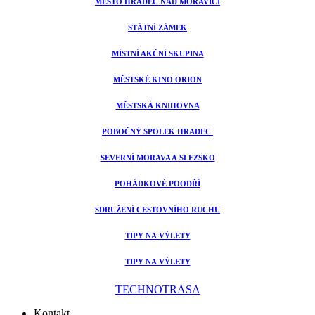
MĚSTO HRADEC NAD MORAVICÍ
STÁTNÍ ZÁMEK
MÍSTNÍ AKČNÍ SKUPINA
MĚSTSKÉ KINO ORION
MĚSTSKÁ KNIHOVNA
POBOČNÝ SPOLEK HRADEC
SEVERNÍ MORAVA A SLEZSKO
POHÁDKOVÉ POODŘÍ
SDRUŽENÍ CESTOVNÍHO RUCHU
TIPY NA VÝLETY
TIPY NA VÝLETY
TECHNOTRASA
Kontakt