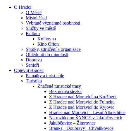
O Hradci
O Městě
Místní části
Vybrané významné osobnosti
Služby ve městě
Kultura
Knihovna
Kino Orion
Spolky, sdružení a organizace
Ohlédnutí do minulosti
Doprava
Senioři
Objevuj Hradec
Památky a turist. cíle
Turistika
Značené turistické trasy
Bezručova stezka
Z Hradce nad Moravicí na Kružberk
Z Hradce nad Moravicí do Fulneku
Z Hradce nad Moravicí do Kyjovic
Hradec nad Moravicí – Lesní Albrechtice
Na rozhlednu ŠANCE v Jakubčovicích
Jakubčovice – Žimrovice
Branka - Doubravy - Chvalíkovice