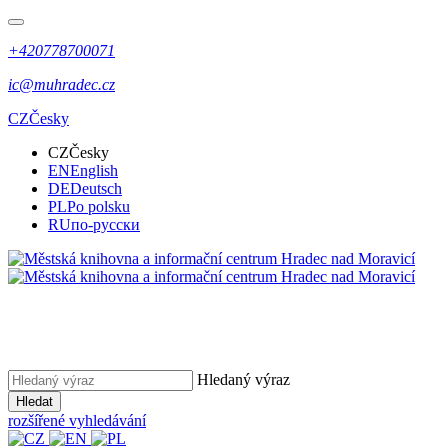
+420778700071
ic@muhradec.cz
CZ
Česky
CZ
Česky
EN
English
DE
Deutsch
PL
Po polsku
RU
по-русски
Hledaný výraz
Hledat
rozšířené vyhledávání