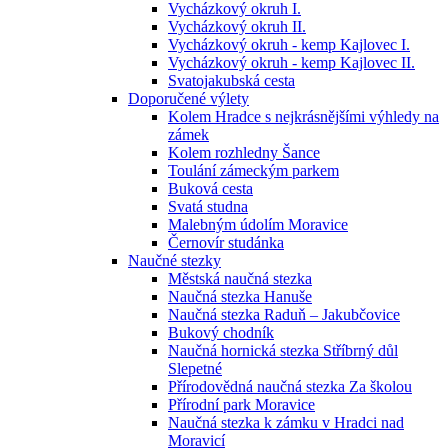
Vycházkový okruh I.
Vycházkový okruh II.
Vycházkový okruh - kemp Kajlovec I.
Vycházkový okruh - kemp Kajlovec II.
Svatojakubská cesta
Doporučené výlety
Kolem Hradce s nejkrásnějšími výhledy na
zámek
Kolem rozhledny Šance
Toulání zámeckým parkem
Buková cesta
Svatá studna
Malebným údolím Moravice
Černovír studánka
Naučné stezky
Městská naučná stezka
Naučná stezka Hanuše
Naučná stezka Raduň – Jakubčovice
Bukový chodník
Naučná hornická stezka Stříbrný důl
Slepetné
Přírodovědná naučná stezka Za školou
Přírodní park Moravice
Naučná stezka k zámku v Hradci nad
Moravicí