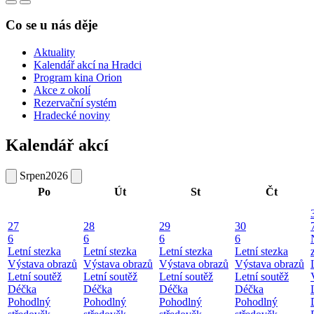
Co se u nás děje
Aktuality
Kalendář akcí na Hradci
Program kina Orion
Akce z okolí
Rezervační systém
Hradecké noviny
Kalendář akcí
Srpen
2026
Po
Út
St
Čt
27
28
29
30
6
6
6
6
Letní stezka
Letní stezka
Letní stezka
Letní stezka
Výstava obrazů
Výstava obrazů
Výstava obrazů
Výstava obrazů
Letní soutěž
Letní soutěž
Letní soutěž
Letní soutěž
Déčka
Déčka
Déčka
Déčka
Pohodlný
Pohodlný
Pohodlný
Pohodlný