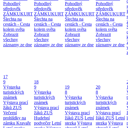
Pohodlný
Pohodlný
Pohodlný
Pohodlný
středověk
středověk
středověk
středověk
ZÁMKUKURT
ZÁMKUKURT
ZÁMKUKURT
ZÁMKUKURT
Šlechta na
Šlechta na
Šlechta na
Šlechta na
cestách - Cesta
cestách - Cesta
cestách - Cesta
cestách - Cesta
kolem světa
kolem světa
kolem světa
kolem světa
Zobrazit
Zobrazit
Zobrazit
Zobrazit
všechny
všechny
všechny
všechny
záznamy ze dne
záznamy ze dne
záznamy ze dne
záznamy ze dne
17
9
18
Výstavka
9
19
20
turistických
Výstavka
8
8
známek
turistických
Výstavka
Výstavka
Výstava prací
známek
turistických
turistických
žáků ZUŠ
Výstava prací
známek
známek
Večerní
žáků ZUŠ
Výstava prací
Výstava prací
prohlídky na
Hudební
žáků ZUŠ
Letní
žáků ZUŠ
Letní
zámku Kravaře
podvečer
Letní
stezka
Výstava
stezka
Výstava