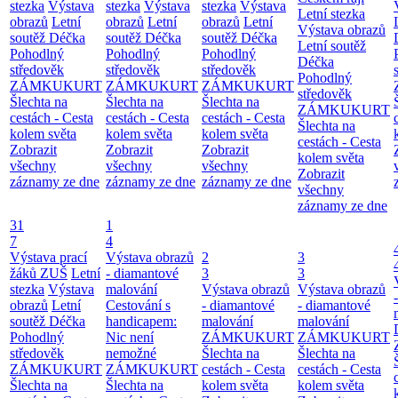
stezka
Výstava
stezka
Výstava
stezka
Výstava
Letní stezka
obrazů
Letní
obrazů
Letní
obrazů
Letní
Výstava obrazů
soutěž Déčka
soutěž Déčka
soutěž Déčka
Letní soutěž
Pohodlný
Pohodlný
Pohodlný
Déčka
středověk
středověk
středověk
Pohodlný
ZÁMKUKURT
ZÁMKUKURT
ZÁMKUKURT
středověk
Šlechta na
Šlechta na
Šlechta na
ZÁMKUKURT
cestách - Cesta
cestách - Cesta
cestách - Cesta
Šlechta na
kolem světa
kolem světa
kolem světa
cestách - Cesta
Zobrazit
Zobrazit
Zobrazit
kolem světa
všechny
všechny
všechny
Zobrazit
záznamy ze dne
záznamy ze dne
záznamy ze dne
všechny
záznamy ze dne
31
1
7
4
Výstava prací
Výstava obrazů
2
3
žáků ZUŠ
Letní
- diamantové
3
3
stezka
Výstava
malování
Výstava obrazů
Výstava obrazů
obrazů
Letní
Cestování s
- diamantové
- diamantové
soutěž Déčka
handicapem:
malování
malování
Pohodlný
Nic není
ZÁMKUKURT
ZÁMKUKURT
středověk
nemožné
Šlechta na
Šlechta na
ZÁMKUKURT
ZÁMKUKURT
cestách - Cesta
cestách - Cesta
Šlechta na
Šlechta na
kolem světa
kolem světa