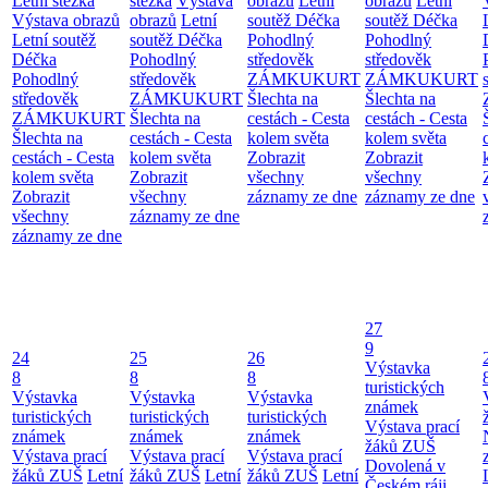
Letní stezka
stezka
Výstava
obrazů
Letní
obrazů
Letní
Výstava obrazů
obrazů
Letní
soutěž Déčka
soutěž Déčka
Letní soutěž
soutěž Déčka
Pohodlný
Pohodlný
Déčka
Pohodlný
středověk
středověk
Pohodlný
středověk
ZÁMKUKURT
ZÁMKUKURT
středověk
ZÁMKUKURT
Šlechta na
Šlechta na
ZÁMKUKURT
Šlechta na
cestách - Cesta
cestách - Cesta
Šlechta na
cestách - Cesta
kolem světa
kolem světa
cestách - Cesta
kolem světa
Zobrazit
Zobrazit
kolem světa
Zobrazit
všechny
všechny
Zobrazit
všechny
záznamy ze dne
záznamy ze dne
všechny
záznamy ze dne
záznamy ze dne
27
9
24
25
26
Výstavka
8
8
8
turistických
Výstavka
Výstavka
Výstavka
známek
turistických
turistických
turistických
Výstava prací
známek
známek
známek
žáků ZUŠ
Výstava prací
Výstava prací
Výstava prací
Dovolená v
žáků ZUŠ
Letní
žáků ZUŠ
Letní
žáků ZUŠ
Letní
Českém ráji