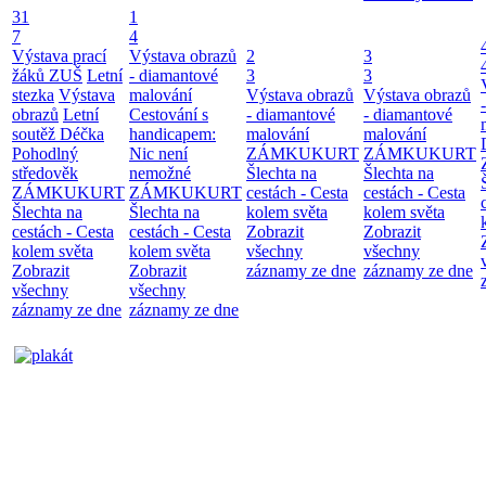
31
1
7
4
Výstava prací
Výstava obrazů
2
3
žáků ZUŠ
Letní
- diamantové
3
3
stezka
Výstava
malování
Výstava obrazů
Výstava obrazů
obrazů
Letní
Cestování s
- diamantové
- diamantové
soutěž Déčka
handicapem:
malování
malování
Pohodlný
Nic není
ZÁMKUKURT
ZÁMKUKURT
středověk
nemožné
Šlechta na
Šlechta na
ZÁMKUKURT
ZÁMKUKURT
cestách - Cesta
cestách - Cesta
Šlechta na
Šlechta na
kolem světa
kolem světa
cestách - Cesta
cestách - Cesta
Zobrazit
Zobrazit
kolem světa
kolem světa
všechny
všechny
Zobrazit
Zobrazit
záznamy ze dne
záznamy ze dne
všechny
všechny
záznamy ze dne
záznamy ze dne