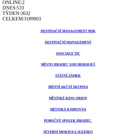
ONLINE:
2
DNES:
533
TÝDEN:
3632
CELKEM:
3189903
DESTINAČNÍ MANAGEMENT MSK
DESTINAČNÍ MANAGEMENT
ASOCIACE TIC
MĚSTO HRADEC NAD MORAVICÍ
STÁTNÍ ZÁMEK
MÍSTNÍ AKČNÍ SKUPINA
MĚSTSKÉ KINO ORION
MĚSTSKÁ KNIHOVNA
POBOČNÝ SPOLEK HRADEC
SEVERNÍ MORAVA A SLEZSKO