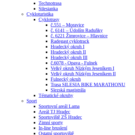
Technotrasa
Silesianka
Cykloturistika
Cyklotrasy
č.551 – Moravice
č. 6141 – Údolím Raduňky
č. 6221 Žimrovice – Hlavnice
Radegast cyklotrack
Hradecký okruh I
Hradecký okruh II
Hradecký okruh III
č.6078 - Opava - Fulnek
Velký okruh Nízkým Jeseníkem I
Velký okruh Nízkým Jeseníkem II
Fulnecký okruh
Trasa SILESIA BIKE MARATHONU
Slezská magistrála
Tématické okruhy
Sport
Sportovní areál Lama
Areál TJ Hradec
Sportoviště ZŠ Hradec
Zimní sporty
In-line bruslení
Ostatní sportoviště