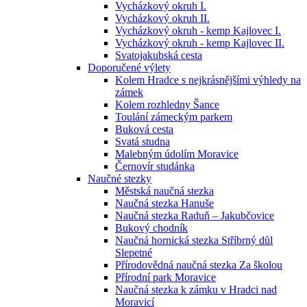
Vycházkový okruh I.
Vycházkový okruh II.
Vycházkový okruh - kemp Kajlovec I.
Vycházkový okruh - kemp Kajlovec II.
Svatojakubská cesta
Doporučené výlety
Kolem Hradce s nejkrásnějšími výhledy na
zámek
Kolem rozhledny Šance
Toulání zámeckým parkem
Buková cesta
Svatá studna
Malebným údolím Moravice
Černovír studánka
Naučné stezky
Městská naučná stezka
Naučná stezka Hanuše
Naučná stezka Raduň – Jakubčovice
Bukový chodník
Naučná hornická stezka Stříbrný důl
Slepetné
Přírodovědná naučná stezka Za školou
Přírodní park Moravice
Naučná stezka k zámku v Hradci nad
Moravicí