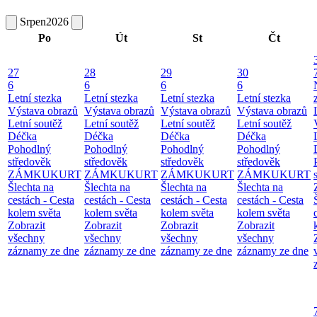
Srpen
2026
Po
Út
St
Čt
27
28
29
30
6
6
6
6
Letní stezka
Letní stezka
Letní stezka
Letní stezka
Výstava obrazů
Výstava obrazů
Výstava obrazů
Výstava obrazů
Letní soutěž
Letní soutěž
Letní soutěž
Letní soutěž
Déčka
Déčka
Déčka
Déčka
Pohodlný
Pohodlný
Pohodlný
Pohodlný
středověk
středověk
středověk
středověk
ZÁMKUKURT
ZÁMKUKURT
ZÁMKUKURT
ZÁMKUKURT
Šlechta na
Šlechta na
Šlechta na
Šlechta na
cestách - Cesta
cestách - Cesta
cestách - Cesta
cestách - Cesta
kolem světa
kolem světa
kolem světa
kolem světa
Zobrazit
Zobrazit
Zobrazit
Zobrazit
všechny
všechny
všechny
všechny
záznamy ze dne
záznamy ze dne
záznamy ze dne
záznamy ze dne