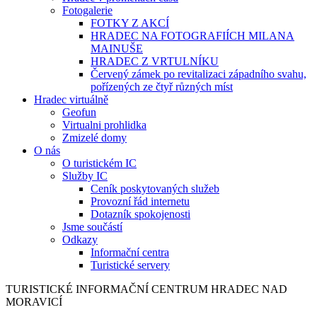
Fotogalerie
FOTKY Z AKCÍ
HRADEC NA FOTOGRAFIÍCH MILANA
MAINUŠE
HRADEC Z VRTULNÍKU
Červený zámek po revitalizaci západního svahu,
pořízených ze čtyř různých míst
Hradec virtuálně
Geofun
Virtualni prohlidka
Zmizelé domy
O nás
O turistickém IC
Služby IC
Ceník poskytovaných služeb
Provozní řád internetu
Dotazník spokojenosti
Jsme součástí
Odkazy
Informační centra
Turistické servery
TURISTICKÉ
INFORMAČNÍ
CENTRUM
HRADEC NAD
MORAVICÍ