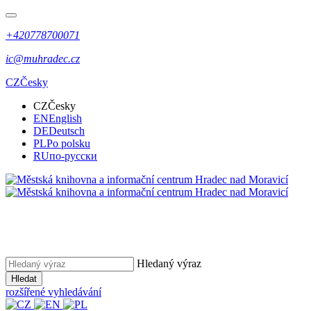
+420778700071
ic@muhradec.cz
CZ
Česky
CZ
Česky
EN
English
DE
Deutsch
PL
Po polsku
RU
по-русски
Hledaný výraz
Hledat
rozšířené vyhledávání