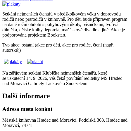
Setkání nejmenších čtenářů v předškolkovém věku v doprovodu
rodičů nebo prarodičů v knihovně. Pro děti bude připraven program
na dané roční období s pohybovými úkoly, básničkami, tvořivá
dílnička, dětské knihy, leporela, maňáskové divadlo a jiné. Akce je
podporována projektem Bookstart.
Typ akce: ostatní (akce pro děti, akce pro rodiče, čtení (např.
autorské))
Na zářijovém setkání Klubíčka nejmenších čtenářů, které
se uskuteční 14. 9. 2026, vás čeká povídání ředitelky MŠ Hradec
nad Moravicí Gabriely Lackové o Snoezelenu.
Další informace
Adresa místa konání
Městská knihovna Hradec nad Moravicí, Podolská 308, Hradec nad
Moravicí, 74741