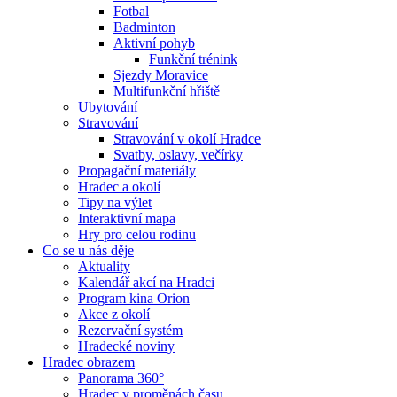
Fotbal
Badminton
Aktivní pohyb
Funkční trénink
Sjezdy Moravice
Multifunkční hřiště
Ubytování
Stravování
Stravování v okolí Hradce
Svatby, oslavy, večírky
Propagační materiály
Hradec a okolí
Tipy na výlet
Interaktivní mapa
Hry pro celou rodinu
Co se u nás děje
Aktuality
Kalendář akcí na Hradci
Program kina Orion
Akce z okolí
Rezervační systém
Hradecké noviny
Hradec obrazem
Panorama 360°
Hradec v proměnách času