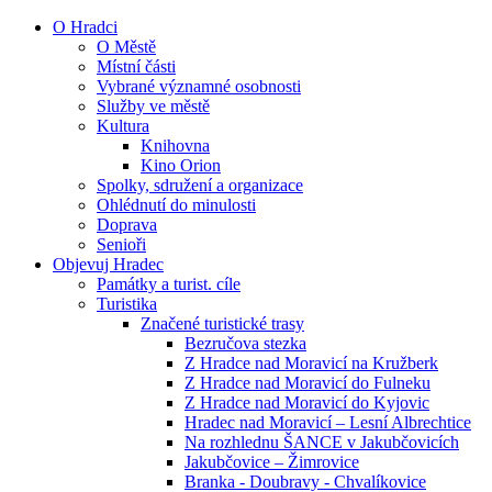
O Hradci
O Městě
Místní části
Vybrané významné osobnosti
Služby ve městě
Kultura
Knihovna
Kino Orion
Spolky, sdružení a organizace
Ohlédnutí do minulosti
Doprava
Senioři
Objevuj Hradec
Památky a turist. cíle
Turistika
Značené turistické trasy
Bezručova stezka
Z Hradce nad Moravicí na Kružberk
Z Hradce nad Moravicí do Fulneku
Z Hradce nad Moravicí do Kyjovic
Hradec nad Moravicí – Lesní Albrechtice
Na rozhlednu ŠANCE v Jakubčovicích
Jakubčovice – Žimrovice
Branka - Doubravy - Chvalíkovice