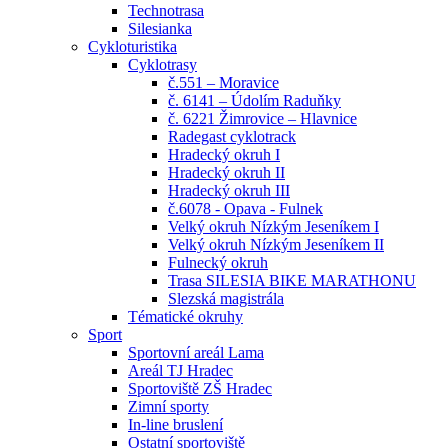
Technotrasa
Silesianka
Cykloturistika
Cyklotrasy
č.551 – Moravice
č. 6141 – Údolím Raduňky
č. 6221 Žimrovice – Hlavnice
Radegast cyklotrack
Hradecký okruh I
Hradecký okruh II
Hradecký okruh III
č.6078 - Opava - Fulnek
Velký okruh Nízkým Jeseníkem I
Velký okruh Nízkým Jeseníkem II
Fulnecký okruh
Trasa SILESIA BIKE MARATHONU
Slezská magistrála
Tématické okruhy
Sport
Sportovní areál Lama
Areál TJ Hradec
Sportoviště ZŠ Hradec
Zimní sporty
In-line bruslení
Ostatní sportoviště