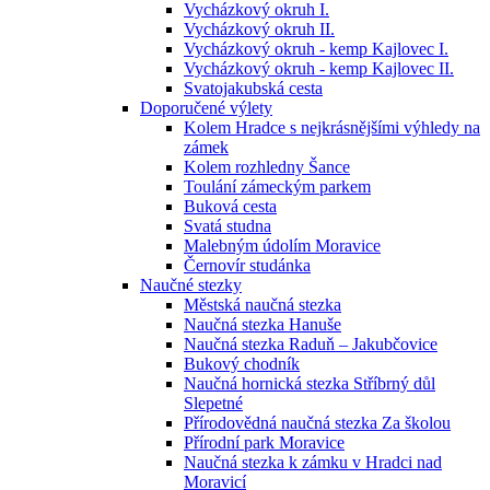
Vycházkový okruh I.
Vycházkový okruh II.
Vycházkový okruh - kemp Kajlovec I.
Vycházkový okruh - kemp Kajlovec II.
Svatojakubská cesta
Doporučené výlety
Kolem Hradce s nejkrásnějšími výhledy na
zámek
Kolem rozhledny Šance
Toulání zámeckým parkem
Buková cesta
Svatá studna
Malebným údolím Moravice
Černovír studánka
Naučné stezky
Městská naučná stezka
Naučná stezka Hanuše
Naučná stezka Raduň – Jakubčovice
Bukový chodník
Naučná hornická stezka Stříbrný důl
Slepetné
Přírodovědná naučná stezka Za školou
Přírodní park Moravice
Naučná stezka k zámku v Hradci nad
Moravicí