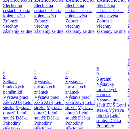
ZÁMKUKURT
ZÁMKUKURT
ZÁMKUKURT
ZÁMKUKURT
Šlechta na
Šlechta na
Šlechta na
Šlechta na
cestách - Cesta
cestách - Cesta
cestách - Cesta
cestách - Cesta
kolem světa
kolem světa
kolem světa
kolem světa
Zobrazit
Zobrazit
Zobrazit
Zobrazit
všechny
všechny
všechny
všechny
záznamy ze dne
záznamy ze dne
záznamy ze dne
záznamy ze dne
6
3
4
5
9
8
8
8
6 gramů
Setkání
Výstavka
Výstavka
Výstavka
hradeckých
turistických
turistických
turistických
pamětníků
známek
známek
známek
Výstava prací
Výstava prací
Výstava prací
Výstava prací
žáků ZUŠ
Letní
žáků ZUŠ
Letní
žáků ZUŠ
Letní
žáků ZUŠ
Letní
stezka
Výstava
stezka
Výstava
stezka
Výstava
stezka
Výstava
obrazů
Letní
obrazů
Letní
obrazů
Letní
obrazů
Letní
soutěž Déčka
soutěž Déčka
soutěž Déčka
soutěž Déčka
Pohodlný
Pohodlný
Pohodlný
Pohodlný
středověk
středověk
středověk