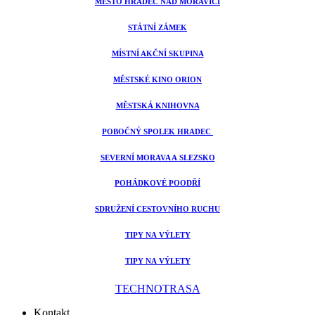
MĚSTO HRADEC NAD MORAVICÍ
STÁTNÍ ZÁMEK
MÍSTNÍ AKČNÍ SKUPINA
MĚSTSKÉ KINO ORION
MĚSTSKÁ KNIHOVNA
POBOČNÝ SPOLEK HRADEC
SEVERNÍ MORAVA A SLEZSKO
POHÁDKOVÉ POODŘÍ
SDRUŽENÍ CESTOVNÍHO RUCHU
TIPY NA VÝLETY
TIPY NA VÝLETY
TECHNOTRASA
Kontakt