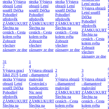
stezka
Výstava
stezka
Výstava
stezka
Výstava
Letní stezka
obrazů
Letní
obrazů
Letní
obrazů
Letní
Výstava obrazů
soutěž Déčka
soutěž Déčka
soutěž Déčka
Letní soutěž
Pohodlný
Pohodlný
Pohodlný
Déčka
středověk
středověk
středověk
Pohodlný
ZÁMKUKURT
ZÁMKUKURT
ZÁMKUKURT
středověk
Šlechta na
Šlechta na
Šlechta na
ZÁMKUKURT
cestách - Cesta
cestách - Cesta
cestách - Cesta
Šlechta na
kolem světa
kolem světa
kolem světa
cestách - Cesta
Zobrazit
Zobrazit
Zobrazit
kolem světa
všechny
všechny
všechny
Zobrazit
záznamy ze dne
záznamy ze dne
záznamy ze dne
všechny
záznamy ze dne
31
1
7
4
Výstava prací
Výstava obrazů
2
3
žáků ZUŠ
Letní
- diamantové
3
3
stezka
Výstava
malování
Výstava obrazů
Výstava obrazů
obrazů
Letní
Cestování s
- diamantové
- diamantové
soutěž Déčka
handicapem:
malování
malování
Pohodlný
Nic není
ZÁMKUKURT
ZÁMKUKURT
středověk
nemožné
Šlechta na
Šlechta na
ZÁMKUKURT
ZÁMKUKURT
cestách - Cesta
cestách - Cesta
Šlechta na
Šlechta na
kolem světa
kolem světa