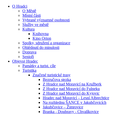
O Hradci
O Městě
Místní části
Vybrané významné osobnosti
Služby ve městě
Kultura
Knihovna
Kino Orion
Spolky, sdružení a organizace
Ohlédnutí do minulosti
Doprava
Senioři
Objevuj Hradec
Památky a turist. cíle
Turistika
Značené turistické trasy
Bezručova stezka
Z Hradce nad Moravicí na Kružberk
Z Hradce nad Moravicí do Fulneku
Z Hradce nad Moravicí do Kyjovic
Hradec nad Moravicí – Lesní Albrechtice
Na rozhlednu ŠANCE v Jakubčovicích
Jakubčovice – Žimrovice
Branka - Doubravy - Chvalíkovice