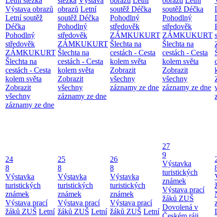
Letní stezka
stezka
Výstava
obrazů
Letní
obrazů
Letní
Výstava obrazů
obrazů
Letní
soutěž Déčka
soutěž Déčka
Letní soutěž
soutěž Déčka
Pohodlný
Pohodlný
Déčka
Pohodlný
středověk
středověk
Pohodlný
středověk
ZÁMKUKURT
ZÁMKUKURT
středověk
ZÁMKUKURT
Šlechta na
Šlechta na
ZÁMKUKURT
Šlechta na
cestách - Cesta
cestách - Cesta
Šlechta na
cestách - Cesta
kolem světa
kolem světa
cestách - Cesta
kolem světa
Zobrazit
Zobrazit
kolem světa
Zobrazit
všechny
všechny
Zobrazit
všechny
záznamy ze dne
záznamy ze dne
všechny
záznamy ze dne
záznamy ze dne
27
9
24
25
26
Výstavka
8
8
8
turistických
Výstavka
Výstavka
Výstavka
známek
turistických
turistických
turistických
Výstava prací
známek
známek
známek
žáků ZUŠ
Výstava prací
Výstava prací
Výstava prací
Dovolená v
žáků ZUŠ
Letní
žáků ZUŠ
Letní
žáků ZUŠ
Letní
Českém ráji