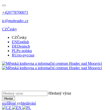
+420778700071
ic@muhradec.cz
CZ
Česky
CZ
Česky
EN
English
DE
Deutsch
PL
Po polsku
RU
по-русски
Hledaný výraz
Hledat
rozšířené vyhledávání