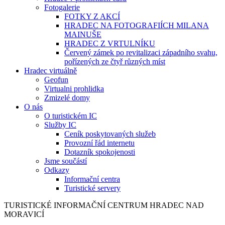
Fotogalerie
FOTKY Z AKCÍ
HRADEC NA FOTOGRAFIÍCH MILANA
MAINUŠE
HRADEC Z VRTULNÍKU
Červený zámek po revitalizaci západního svahu,
pořízených ze čtyř různých míst
Hradec virtuálně
Geofun
Virtualni prohlidka
Zmizelé domy
O nás
O turistickém IC
Služby IC
Ceník poskytovaných služeb
Provozní řád internetu
Dotazník spokojenosti
Jsme součástí
Odkazy
Informační centra
Turistické servery
TURISTICKÉ
INFORMAČNÍ
CENTRUM
HRADEC NAD
MORAVICÍ