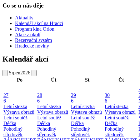
Co se u nás děje
Aktuality
Kalendář akcí na Hradci
Program kina Orion
Akce z okolí
Rezervační systém
Hradecké noviny
Kalendář akcí
Srpen
2026
Po
Út
St
Čt
27
28
29
30
6
6
6
6
Letní stezka
Letní stezka
Letní stezka
Letní stezka
Výstava obrazů
Výstava obrazů
Výstava obrazů
Výstava obrazů
Letní soutěž
Letní soutěž
Letní soutěž
Letní soutěž
Déčka
Déčka
Déčka
Déčka
Pohodlný
Pohodlný
Pohodlný
Pohodlný
středověk
středověk
středověk
středověk