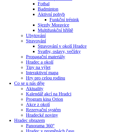
Fotbal
Badminton
Aktivní pohyb
Funkční trénink
Sjezdy Moravice
Multifunkční hřiště
Ubytování
Stravování
Stravování v okolí Hradce
Svatby, oslavy, večírky
Propagační materiály
Hradec a okolí
Tipy na výlet
Interaktivní mapa
Hry pro celou rodinu
Co se u nás děje
Aktuality
Kalendář akcí na Hradci
Program kina Orion
Akce z okolí
Rezervační systém
Hradecké noviny
Hradec obrazem
Panorama 360°
Hradec v proměnách času