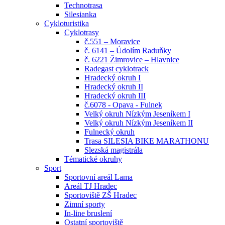
Technotrasa
Silesianka
Cykloturistika
Cyklotrasy
č.551 – Moravice
č. 6141 – Údolím Raduňky
č. 6221 Žimrovice – Hlavnice
Radegast cyklotrack
Hradecký okruh I
Hradecký okruh II
Hradecký okruh III
č.6078 - Opava - Fulnek
Velký okruh Nízkým Jeseníkem I
Velký okruh Nízkým Jeseníkem II
Fulnecký okruh
Trasa SILESIA BIKE MARATHONU
Slezská magistrála
Tématické okruhy
Sport
Sportovní areál Lama
Areál TJ Hradec
Sportoviště ZŠ Hradec
Zimní sporty
In-line bruslení
Ostatní sportoviště