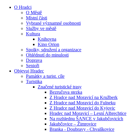
O Hradci
O Městě
Místní části
Vybrané významné osobnosti
Služby ve městě
Kultura
Knihovna
Kino Orion
Spolky, sdružení a organizace
Ohlédnutí do minulosti
Doprava
Senioři
Objevuj Hradec
Památky a turist. cíle
Turistika
Značené turistické trasy
Bezručova stezka
Z Hradce nad Moravicí na Kružberk
Z Hradce nad Moravicí do Fulneku
Z Hradce nad Moravicí do Kyjovic
Hradec nad Moravicí – Lesní Albrechtice
Na rozhlednu ŠANCE v Jakubčovicích
Jakubčovice – Žimrovice
Branka - Doubravy - Chvalíkovice