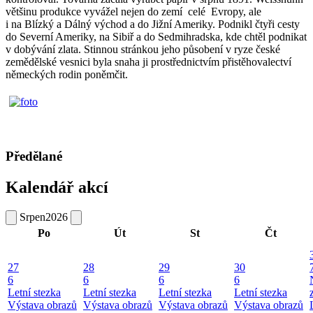
většinu produkce vyvážel nejen do zemí celé Evropy, ale
i na Blízký a Dálný východ a do Jižní Ameriky. Podnikl čtyři cesty
do Severní Ameriky, na Sibiř a do Sedmihradska, kde chtěl podnikat
v dobývání zlata. Stinnou stránkou jeho působení v ryze české
zemědělské vesnici byla snaha ji prostřednictvím přistěhovalectví
německých rodin poněmčit.
Předělané
Kalendář akcí
Srpen
2026
Po
Út
St
Čt
27
28
29
30
6
6
6
6
Letní stezka
Letní stezka
Letní stezka
Letní stezka
Výstava obrazů
Výstava obrazů
Výstava obrazů
Výstava obrazů