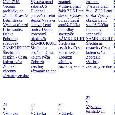
žáků ZUŠ
Výstava prací
známek
známek
Večerní
žáků ZUŠ
Výstava prací
Výstava prací
prohlídky na
Hudební
žáků ZUŠ
Letní
žáků ZUŠ
Letní
zámku Kravaře
podvečer
Letní
stezka
Výstava
stezka
Výstava
Letní stezka
stezka
Výstava
obrazů
Letní
obrazů
Letní
Výstava obrazů
obrazů
Letní
soutěž Déčka
soutěž Déčka
Letní soutěž
soutěž Déčka
Pohodlný
Pohodlný
Déčka
Pohodlný
středověk
středověk
Pohodlný
středověk
ZÁMKUKURT
ZÁMKUKURT
středověk
ZÁMKUKURT
Šlechta na
Šlechta na
ZÁMKUKURT
Šlechta na
cestách - Cesta
cestách - Cesta
Šlechta na
cestách - Cesta
kolem světa
kolem světa
cestách - Cesta
kolem světa
Zobrazit
Zobrazit
kolem světa
Zobrazit
všechny
všechny
Zobrazit
všechny
záznamy ze dne
záznamy ze dne
všechny
záznamy ze dne
záznamy ze dne
27
9
24
25
26
Výstavka
8
8
8
turistických
Výstavka
Výstavka
Výstavka