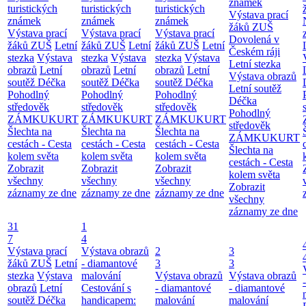
známek
turistických
turistických
turistických
Výstava prací
známek
známek
známek
žáků ZUŠ
Výstava prací
Výstava prací
Výstava prací
Dovolená v
žáků ZUŠ
Letní
žáků ZUŠ
Letní
žáků ZUŠ
Letní
Českém ráji
stezka
Výstava
stezka
Výstava
stezka
Výstava
Letní stezka
obrazů
Letní
obrazů
Letní
obrazů
Letní
Výstava obrazů
soutěž Déčka
soutěž Déčka
soutěž Déčka
Letní soutěž
Pohodlný
Pohodlný
Pohodlný
Déčka
středověk
středověk
středověk
Pohodlný
ZÁMKUKURT
ZÁMKUKURT
ZÁMKUKURT
středověk
Šlechta na
Šlechta na
Šlechta na
ZÁMKUKURT
cestách - Cesta
cestách - Cesta
cestách - Cesta
Šlechta na
kolem světa
kolem světa
kolem světa
cestách - Cesta
Zobrazit
Zobrazit
Zobrazit
kolem světa
všechny
všechny
všechny
Zobrazit
záznamy ze dne
záznamy ze dne
záznamy ze dne
všechny
záznamy ze dne
31
1
7
4
Výstava prací
Výstava obrazů
2
3
žáků ZUŠ
Letní
- diamantové
3
3
stezka
Výstava
malování
Výstava obrazů
Výstava obrazů
obrazů
Letní
Cestování s
- diamantové
- diamantové
soutěž Déčka
handicapem:
malování
malování