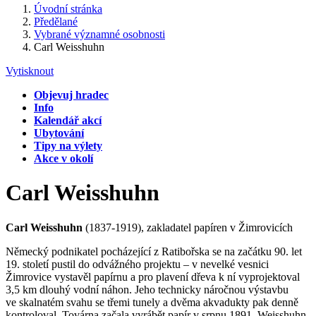
Úvodní stránka
Předělané
Vybrané významné osobnosti
Carl Weisshuhn
Vytisknout
Objevuj hradec
Info
Kalendář akcí
Ubytování
Tipy na výlety
Akce v okolí
Carl Weisshuhn
Carl Weisshuhn
(1837-1919), zakladatel papíren v Žimrovicích
Německý podnikatel pocházející z Ratibořska se na začátku 90. let
19. století pustil do odvážného projektu – v nevelké vesnici
Žimrovice vystavěl papírnu a pro plavení dřeva k ní vyprojektoval
3,5 km dlouhý vodní náhon. Jeho technicky náročnou výstavbu
ve skalnatém svahu se třemi tunely a dvěma akvadukty pak denně
kontroloval. Továrna začala vyrábět papír v srpnu 1891. Weisshuhn