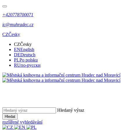
+420778700071
ic@muhradec.cz
CZ
Česky
CZ
Česky
EN
English
DE
Deutsch
PL
Po polsku
RU
по-русски
Hledaný výraz
Hledat
rozšířené vyhledávání