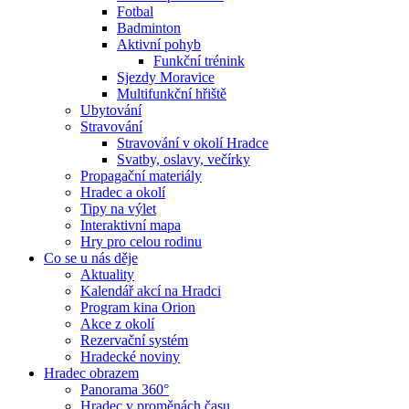
Fotbal
Badminton
Aktivní pohyb
Funkční trénink
Sjezdy Moravice
Multifunkční hřiště
Ubytování
Stravování
Stravování v okolí Hradce
Svatby, oslavy, večírky
Propagační materiály
Hradec a okolí
Tipy na výlet
Interaktivní mapa
Hry pro celou rodinu
Co se u nás děje
Aktuality
Kalendář akcí na Hradci
Program kina Orion
Akce z okolí
Rezervační systém
Hradecké noviny
Hradec obrazem
Panorama 360°
Hradec v proměnách času