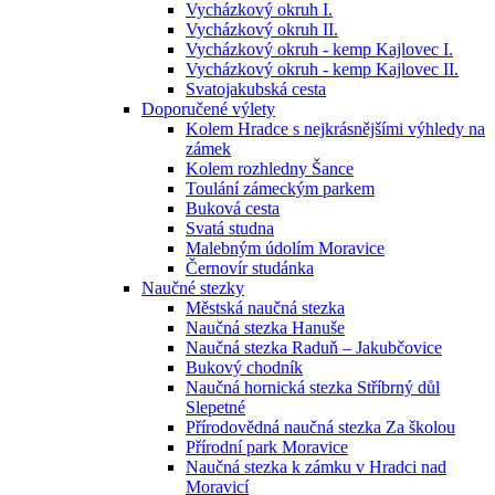
Vycházkový okruh I.
Vycházkový okruh II.
Vycházkový okruh - kemp Kajlovec I.
Vycházkový okruh - kemp Kajlovec II.
Svatojakubská cesta
Doporučené výlety
Kolem Hradce s nejkrásnějšími výhledy na
zámek
Kolem rozhledny Šance
Toulání zámeckým parkem
Buková cesta
Svatá studna
Malebným údolím Moravice
Černovír studánka
Naučné stezky
Městská naučná stezka
Naučná stezka Hanuše
Naučná stezka Raduň – Jakubčovice
Bukový chodník
Naučná hornická stezka Stříbrný důl
Slepetné
Přírodovědná naučná stezka Za školou
Přírodní park Moravice
Naučná stezka k zámku v Hradci nad
Moravicí