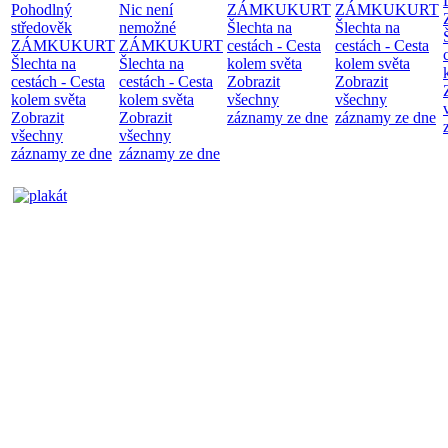
Pohodlný
Nic není
ZÁMKUKURT
ZÁMKUKURT
středověk
nemožné
Šlechta na
Šlechta na
ZÁMKUKURT
ZÁMKUKURT
cestách - Cesta
cestách - Cesta
Šlechta na
Šlechta na
kolem světa
kolem světa
cestách - Cesta
cestách - Cesta
Zobrazit
Zobrazit
kolem světa
kolem světa
všechny
všechny
Zobrazit
Zobrazit
záznamy ze dne
záznamy ze dne
všechny
všechny
záznamy ze dne
záznamy ze dne