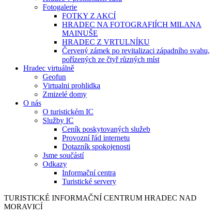
Fotogalerie
FOTKY Z AKCÍ
HRADEC NA FOTOGRAFIÍCH MILANA
MAINUŠE
HRADEC Z VRTULNÍKU
Červený zámek po revitalizaci západního svahu,
pořízených ze čtyř různých míst
Hradec virtuálně
Geofun
Virtualni prohlidka
Zmizelé domy
O nás
O turistickém IC
Služby IC
Ceník poskytovaných služeb
Provozní řád internetu
Dotazník spokojenosti
Jsme součástí
Odkazy
Informační centra
Turistické servery
TURISTICKÉ
INFORMAČNÍ
CENTRUM
HRADEC NAD
MORAVICÍ