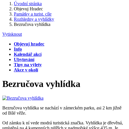
Úvodní stránka
Objevuj Hradec
Památky a turist. cíle
Rozhledny a vyhlídky
Bezručova vyhlídka
Vytisknout
Objevuj hradec
Info
Kalendář akcí
Ubytování
Tipy na výlety
Akce v okolí
Bezručova vyhlídka
Bezručova vyhlídka se nachází v zámeckém parku, asi 2 km jižně
od Bílé věže.
Od zámku k ní vede modrá turistická značka. Vyhlídka je dřevěná,
umístěná na 4 kamenných pilířích v nadmořské výšce 435 m. Je