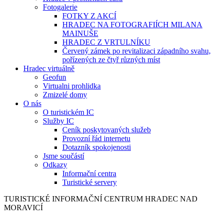
Fotogalerie
FOTKY Z AKCÍ
HRADEC NA FOTOGRAFIÍCH MILANA
MAINUŠE
HRADEC Z VRTULNÍKU
Červený zámek po revitalizaci západního svahu,
pořízených ze čtyř různých míst
Hradec virtuálně
Geofun
Virtualni prohlidka
Zmizelé domy
O nás
O turistickém IC
Služby IC
Ceník poskytovaných služeb
Provozní řád internetu
Dotazník spokojenosti
Jsme součástí
Odkazy
Informační centra
Turistické servery
TURISTICKÉ
INFORMAČNÍ
CENTRUM
HRADEC NAD
MORAVICÍ