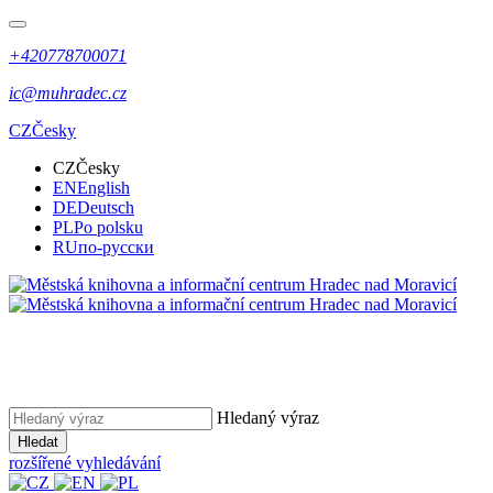
+420778700071
ic@muhradec.cz
CZ
Česky
CZ
Česky
EN
English
DE
Deutsch
PL
Po polsku
RU
по-русски
Hledaný výraz
Hledat
rozšířené vyhledávání