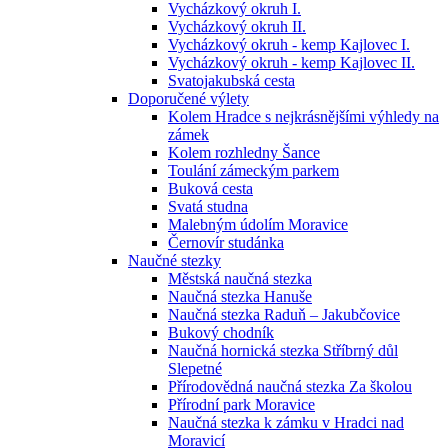
Vycházkový okruh I.
Vycházkový okruh II.
Vycházkový okruh - kemp Kajlovec I.
Vycházkový okruh - kemp Kajlovec II.
Svatojakubská cesta
Doporučené výlety
Kolem Hradce s nejkrásnějšími výhledy na
zámek
Kolem rozhledny Šance
Toulání zámeckým parkem
Buková cesta
Svatá studna
Malebným údolím Moravice
Černovír studánka
Naučné stezky
Městská naučná stezka
Naučná stezka Hanuše
Naučná stezka Raduň – Jakubčovice
Bukový chodník
Naučná hornická stezka Stříbrný důl
Slepetné
Přírodovědná naučná stezka Za školou
Přírodní park Moravice
Naučná stezka k zámku v Hradci nad
Moravicí