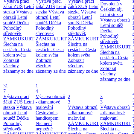
Výstava prací
Výstava prací
Výstava prací
Dovolená v
žáků ZUŠ
Letní
žáků ZUŠ
Letní
žáků ZUŠ
Letní
Českém ráji
stezka
Výstava
stezka
Výstava
stezka
Výstava
Letní stezka
obrazů
Letní
obrazů
Letní
obrazů
Letní
Výstava obrazů
soutěž Déčka
soutěž Déčka
soutěž Déčka
Letní soutěž
Pohodlný
Pohodlný
Pohodlný
Déčka
středověk
středověk
středověk
Pohodlný
ZÁMKUKURT
ZÁMKUKURT
ZÁMKUKURT
středověk
Šlechta na
Šlechta na
Šlechta na
ZÁMKUKURT
cestách - Cesta
cestách - Cesta
cestách - Cesta
Šlechta na
kolem světa
kolem světa
kolem světa
cestách - Cesta
Zobrazit
Zobrazit
Zobrazit
kolem světa
všechny
všechny
všechny
Zobrazit
záznamy ze dne
záznamy ze dne
záznamy ze dne
všechny
záznamy ze dne
31
1
7
4
Výstava prací
Výstava obrazů
2
3
žáků ZUŠ
Letní
- diamantové
3
3
stezka
Výstava
malování
Výstava obrazů
Výstava obrazů
obrazů
Letní
Cestování s
- diamantové
- diamantové
soutěž Déčka
handicapem:
malování
malování
Pohodlný
Nic není
ZÁMKUKURT
ZÁMKUKURT
středověk
nemožné
Šlechta na
Šlechta na