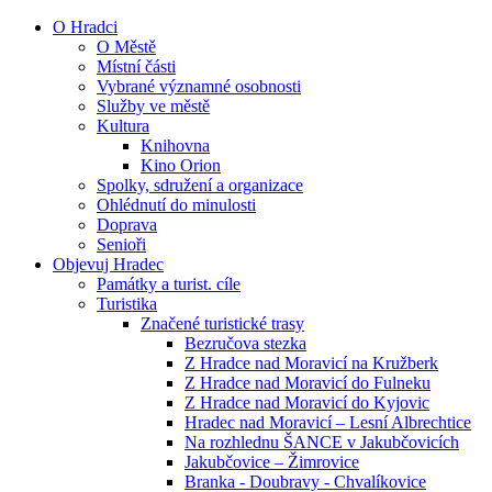
O Hradci
O Městě
Místní části
Vybrané významné osobnosti
Služby ve městě
Kultura
Knihovna
Kino Orion
Spolky, sdružení a organizace
Ohlédnutí do minulosti
Doprava
Senioři
Objevuj Hradec
Památky a turist. cíle
Turistika
Značené turistické trasy
Bezručova stezka
Z Hradce nad Moravicí na Kružberk
Z Hradce nad Moravicí do Fulneku
Z Hradce nad Moravicí do Kyjovic
Hradec nad Moravicí – Lesní Albrechtice
Na rozhlednu ŠANCE v Jakubčovicích
Jakubčovice – Žimrovice
Branka - Doubravy - Chvalíkovice