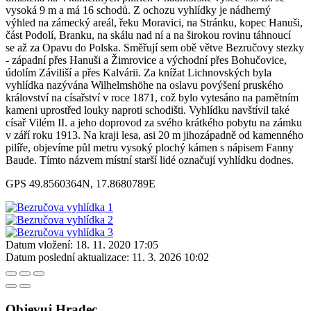
vysoká 9 m a má 16 schodů. Z ochozu vyhlídky je nádherný
výhled na zámecký areál, řeku Moravici, na Stránku, kopec Hanuši,
část Podolí, Branku, na skálu nad ní a na širokou rovinu táhnoucí
se až za Opavu do Polska. Směřují sem obě větve Bezručovy stezky
- západní přes Hanuši a Žimrovice a východní přes Bohučovice,
údolím Záviliší a přes Kalvárii. Za knížat Lichnovských byla
vyhlídka nazývána Wilhelmshöhe na oslavu povýšení pruského
království na císařství v roce 1871, což bylo vytesáno na pamětním
kameni uprostřed louky naproti schodišti. Vyhlídku navštívil také
císař Vilém II. a jeho doprovod za svého krátkého pobytu na zámku
v září roku 1913. Na kraji lesa, asi 20 m jihozápadně od kamenného
pilíře, objevíme půl metru vysoký plochý kámen s nápisem Fanny
Baude. Tímto názvem místní starší lidé označují vyhlídku dodnes.
GPS 49.8560364N, 17.8680789E
Datum vložení:
18. 11. 2020 17:05
Datum poslední aktualizace:
11. 3. 2026 10:02
Objevuj Hradec