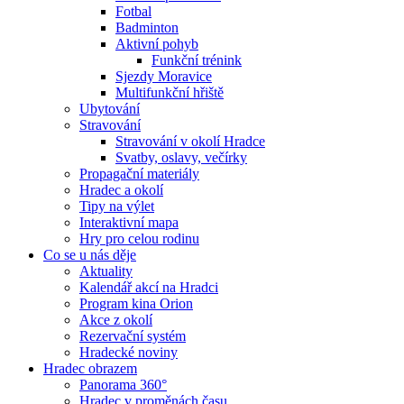
Fotbal
Badminton
Aktivní pohyb
Funkční trénink
Sjezdy Moravice
Multifunkční hřiště
Ubytování
Stravování
Stravování v okolí Hradce
Svatby, oslavy, večírky
Propagační materiály
Hradec a okolí
Tipy na výlet
Interaktivní mapa
Hry pro celou rodinu
Co se u nás děje
Aktuality
Kalendář akcí na Hradci
Program kina Orion
Akce z okolí
Rezervační systém
Hradecké noviny
Hradec obrazem
Panorama 360°
Hradec v proměnách času