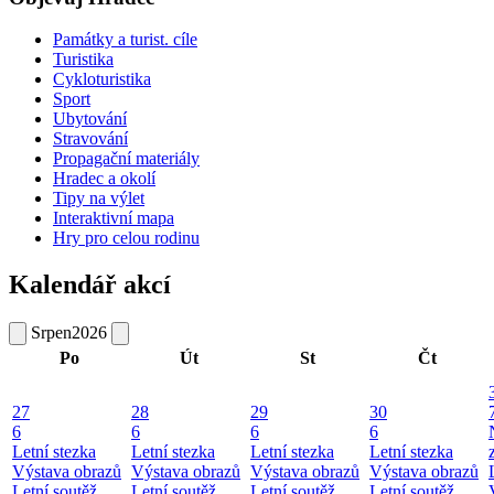
Památky a turist. cíle
Turistika
Cykloturistika
Sport
Ubytování
Stravování
Propagační materiály
Hradec a okolí
Tipy na výlet
Interaktivní mapa
Hry pro celou rodinu
Kalendář akcí
Srpen
2026
Po
Út
St
Čt
27
28
29
30
6
6
6
6
Letní stezka
Letní stezka
Letní stezka
Letní stezka
Výstava obrazů
Výstava obrazů
Výstava obrazů
Výstava obrazů
Letní soutěž
Letní soutěž
Letní soutěž
Letní soutěž