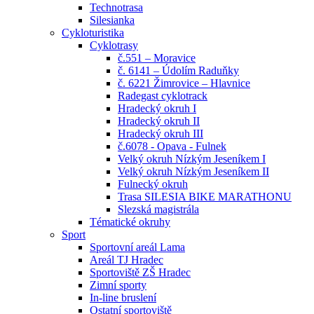
Technotrasa
Silesianka
Cykloturistika
Cyklotrasy
č.551 – Moravice
č. 6141 – Údolím Raduňky
č. 6221 Žimrovice – Hlavnice
Radegast cyklotrack
Hradecký okruh I
Hradecký okruh II
Hradecký okruh III
č.6078 - Opava - Fulnek
Velký okruh Nízkým Jeseníkem I
Velký okruh Nízkým Jeseníkem II
Fulnecký okruh
Trasa SILESIA BIKE MARATHONU
Slezská magistrála
Tématické okruhy
Sport
Sportovní areál Lama
Areál TJ Hradec
Sportoviště ZŠ Hradec
Zimní sporty
In-line bruslení
Ostatní sportoviště