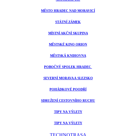
MĚSTO HRADEC NAD MORAVICÍ
STÁTNÍ ZÁMEK
MÍSTNÍ AKČNÍ SKUPINA
MĚSTSKÉ KINO ORION
MĚSTSKÁ KNIHOVNA
POBOČNÝ SPOLEK HRADEC
SEVERNÍ MORAVA A SLEZSKO
POHÁDKOVÉ POODŘÍ
SDRUŽENÍ CESTOVNÍHO RUCHU
TIPY NA VÝLETY
TIPY NA VÝLETY
TECHNOTRASA