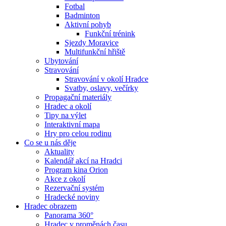
Fotbal
Badminton
Aktivní pohyb
Funkční trénink
Sjezdy Moravice
Multifunkční hřiště
Ubytování
Stravování
Stravování v okolí Hradce
Svatby, oslavy, večírky
Propagační materiály
Hradec a okolí
Tipy na výlet
Interaktivní mapa
Hry pro celou rodinu
Co se u nás děje
Aktuality
Kalendář akcí na Hradci
Program kina Orion
Akce z okolí
Rezervační systém
Hradecké noviny
Hradec obrazem
Panorama 360°
Hradec v proměnách času