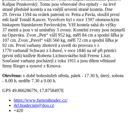
Kašpar Pruskovský. Tomu jsou věnované dva epitafy – na levé
straně předsíně kostela a na vnější severní straně kostela. Dne
29. června 1594 na svátek patronů sv. Petra a Pavla, sloužil první
mši farář Tomáš Kancer. Vysvěcen byl v roce 1597 olomouckým
biskupem Stanislavem Pavlovským. Věž kostela sahá do výšky
37 metrů a jsou v ní umístěny 3 zvony. Kostelní zvony jsou nejstarší
na Opavsku. Zvon „Petr“ váží 952 kg, měří 84 cm a spodní šířka je
107 cm. Zvon „Pavel“ váží 560 kg, měří 72 cm a spodní šířka je
92 cm. První varhany zhotovil a uvedl do provozu v r.
1770 varhanář Schwarz z Libavé, v roce 1846 na ně při primici
(první mši) knížete Roberta Lichnovského hrál Ferenc Liszt.
Současné varhany pocházejí z roku 1911 a jsou dílem věhlasné
firmy Rieger a synové z Krnova.
Otevřeno:
v době bohoslužeb středa, pátek - 17.30 h, úterý, sobota
- 8.00 h, neděle 7.30 a 9.00 h.
GPS 49.8662867N, 17.8758497E
https://www.farnosthradec.cz/
rkf.hradecnm@doo.cz
+420