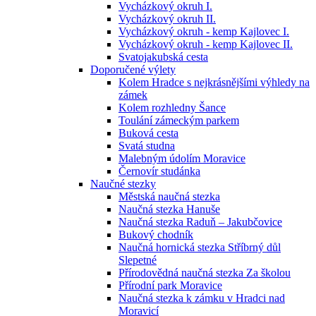
Vycházkový okruh I.
Vycházkový okruh II.
Vycházkový okruh - kemp Kajlovec I.
Vycházkový okruh - kemp Kajlovec II.
Svatojakubská cesta
Doporučené výlety
Kolem Hradce s nejkrásnějšími výhledy na
zámek
Kolem rozhledny Šance
Toulání zámeckým parkem
Buková cesta
Svatá studna
Malebným údolím Moravice
Černovír studánka
Naučné stezky
Městská naučná stezka
Naučná stezka Hanuše
Naučná stezka Raduň – Jakubčovice
Bukový chodník
Naučná hornická stezka Stříbrný důl
Slepetné
Přírodovědná naučná stezka Za školou
Přírodní park Moravice
Naučná stezka k zámku v Hradci nad
Moravicí