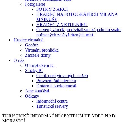
Fotogalerie
FOTKY Z AKCÍ
HRADEC NA FOTOGRAFIÍCH MILANA
MAINUŠE
HRADEC Z VRTULNÍKU
Červený zámek po revitalizaci západního svahu,
pořízených ze čtyř různých míst
Hradec virtuálně
Geofun
Virtualni prohlidka
Zmizelé domy
O nás
O turistickém IC
Služby IC
Ceník poskytovaných služeb
Provozní řád internetu
Dotazník spokojenosti
Jsme součástí
Odkazy
Informační centra
Turistické servery
TURISTICKÉ
INFORMAČNÍ
CENTRUM
HRADEC NAD
MORAVICÍ