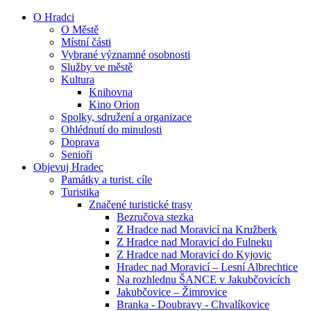
O Hradci
O Městě
Místní části
Vybrané významné osobnosti
Služby ve městě
Kultura
Knihovna
Kino Orion
Spolky, sdružení a organizace
Ohlédnutí do minulosti
Doprava
Senioři
Objevuj Hradec
Památky a turist. cíle
Turistika
Značené turistické trasy
Bezručova stezka
Z Hradce nad Moravicí na Kružberk
Z Hradce nad Moravicí do Fulneku
Z Hradce nad Moravicí do Kyjovic
Hradec nad Moravicí – Lesní Albrechtice
Na rozhlednu ŠANCE v Jakubčovicích
Jakubčovice – Žimrovice
Branka - Doubravy - Chvalíkovice