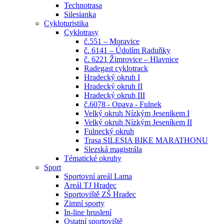
Technotrasa
Silesianka
Cykloturistika
Cyklotrasy
č.551 – Moravice
č. 6141 – Údolím Raduňky
č. 6221 Žimrovice – Hlavnice
Radegast cyklotrack
Hradecký okruh I
Hradecký okruh II
Hradecký okruh III
č.6078 - Opava - Fulnek
Velký okruh Nízkým Jeseníkem I
Velký okruh Nízkým Jeseníkem II
Fulnecký okruh
Trasa SILESIA BIKE MARATHONU
Slezská magistrála
Tématické okruhy
Sport
Sportovní areál Lama
Areál TJ Hradec
Sportoviště ZŠ Hradec
Zimní sporty
In-line bruslení
Ostatní sportoviště