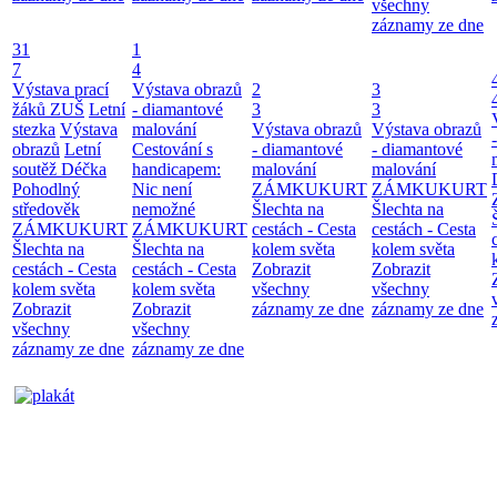
všechny
záznamy ze dne
31
1
7
4
Výstava prací
Výstava obrazů
2
3
žáků ZUŠ
Letní
- diamantové
3
3
stezka
Výstava
malování
Výstava obrazů
Výstava obrazů
obrazů
Letní
Cestování s
- diamantové
- diamantové
soutěž Déčka
handicapem:
malování
malování
Pohodlný
Nic není
ZÁMKUKURT
ZÁMKUKURT
středověk
nemožné
Šlechta na
Šlechta na
ZÁMKUKURT
ZÁMKUKURT
cestách - Cesta
cestách - Cesta
Šlechta na
Šlechta na
kolem světa
kolem světa
cestách - Cesta
cestách - Cesta
Zobrazit
Zobrazit
kolem světa
kolem světa
všechny
všechny
Zobrazit
Zobrazit
záznamy ze dne
záznamy ze dne
všechny
všechny
záznamy ze dne
záznamy ze dne