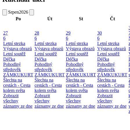
Srpen
2026
Po
Út
St
Čt
27
28
29
30
6
6
6
6
Letní stezka
Letní stezka
Letní stezka
Letní stezka
Výstava obrazů
Výstava obrazů
Výstava obrazů
Výstava obrazů
Letní soutěž
Letní soutěž
Letní soutěž
Letní soutěž
Déčka
Déčka
Déčka
Déčka
Pohodlný
Pohodlný
Pohodlný
Pohodlný
středověk
středověk
středověk
středověk
ZÁMKUKURT
ZÁMKUKURT
ZÁMKUKURT
ZÁMKUKURT
Šlechta na
Šlechta na
Šlechta na
Šlechta na
cestách - Cesta
cestách - Cesta
cestách - Cesta
cestách - Cesta
kolem světa
kolem světa
kolem světa
kolem světa
Zobrazit
Zobrazit
Zobrazit
Zobrazit
všechny
všechny
všechny
všechny
záznamy ze dne
záznamy ze dne
záznamy ze dne
záznamy ze dne