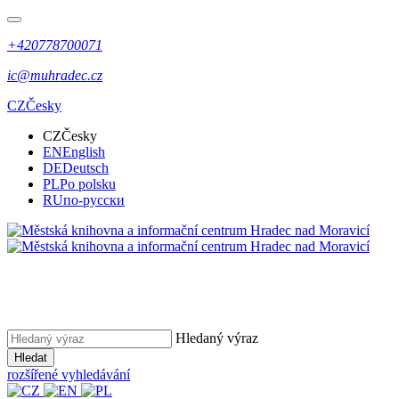
+420778700071
ic@muhradec.cz
CZ
Česky
CZ
Česky
EN
English
DE
Deutsch
PL
Po polsku
RU
по-русски
Hledaný výraz
Hledat
rozšířené vyhledávání