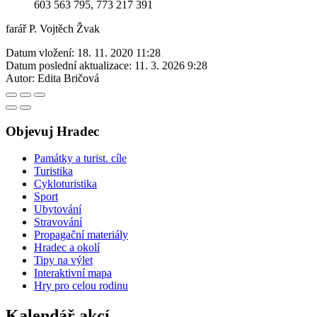
603 563 795, 773 217 391
farář P. Vojtěch Žvak
Datum vložení:
18. 11. 2020 11:28
Datum poslední aktualizace:
11. 3. 2026 9:28
Autor:
Edita Bričová
Objevuj Hradec
Památky a turist. cíle
Turistika
Cykloturistika
Sport
Ubytování
Stravování
Propagační materiály
Hradec a okolí
Tipy na výlet
Interaktivní mapa
Hry pro celou rodinu
Kalendář akcí