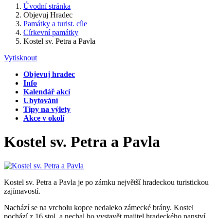
Úvodní stránka
Objevuj Hradec
Památky a turist. cíle
Církevní památky
Kostel sv. Petra a Pavla
Vytisknout
Objevuj hradec
Info
Kalendář akcí
Ubytování
Tipy na výlety
Akce v okolí
Kostel sv. Petra a Pavla
Kostel sv. Petra a Pavla je po zámku největší hradeckou turistickou
zajímavostí.
Nachází se na vrcholu kopce nedaleko zámecké brány. Kostel
pochází z 16.stol. a nechal ho vystavět majitel hradeckého panství