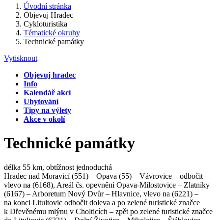
Úvodní stránka
Objevuj Hradec
Cykloturistika
Tématické okruhy
Technické památky
Vytisknout
Objevuj hradec
Info
Kalendář akcí
Ubytování
Tipy na výlety
Akce v okolí
Technické památky
délka 55 km, obtížnost jednoduchá
Hradec nad Moravicí (551) – Opava (55) – Vávrovice – odbočit
vlevo na (6168), Areál čs. opevnění Opava-Milostovice – Zlatníky
(6167) – Arboretum Nový Dvůr – Hlavnice, vlevo na (6221) –
na konci Litultovic odbočit doleva a po zelené turistické značce
k Dřevěnému mlýnu v Cholticích – zpět po zelené turistické značce