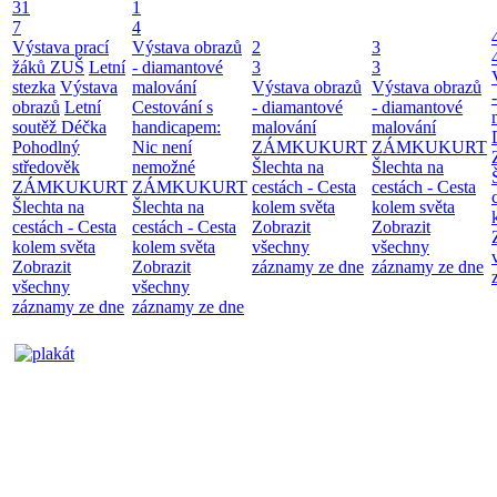
31
1
7
4
Výstava prací
Výstava obrazů
2
3
žáků ZUŠ
Letní
- diamantové
3
3
stezka
Výstava
malování
Výstava obrazů
Výstava obrazů
obrazů
Letní
Cestování s
- diamantové
- diamantové
soutěž Déčka
handicapem:
malování
malování
Pohodlný
Nic není
ZÁMKUKURT
ZÁMKUKURT
středověk
nemožné
Šlechta na
Šlechta na
ZÁMKUKURT
ZÁMKUKURT
cestách - Cesta
cestách - Cesta
Šlechta na
Šlechta na
kolem světa
kolem světa
cestách - Cesta
cestách - Cesta
Zobrazit
Zobrazit
kolem světa
kolem světa
všechny
všechny
Zobrazit
Zobrazit
záznamy ze dne
záznamy ze dne
všechny
všechny
záznamy ze dne
záznamy ze dne