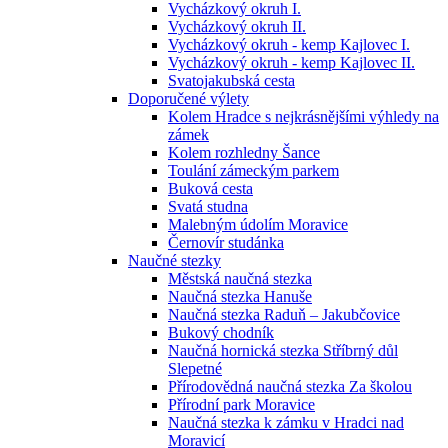
Vycházkový okruh I.
Vycházkový okruh II.
Vycházkový okruh - kemp Kajlovec I.
Vycházkový okruh - kemp Kajlovec II.
Svatojakubská cesta
Doporučené výlety
Kolem Hradce s nejkrásnějšími výhledy na
zámek
Kolem rozhledny Šance
Toulání zámeckým parkem
Buková cesta
Svatá studna
Malebným údolím Moravice
Černovír studánka
Naučné stezky
Městská naučná stezka
Naučná stezka Hanuše
Naučná stezka Raduň – Jakubčovice
Bukový chodník
Naučná hornická stezka Stříbrný důl
Slepetné
Přírodovědná naučná stezka Za školou
Přírodní park Moravice
Naučná stezka k zámku v Hradci nad
Moravicí