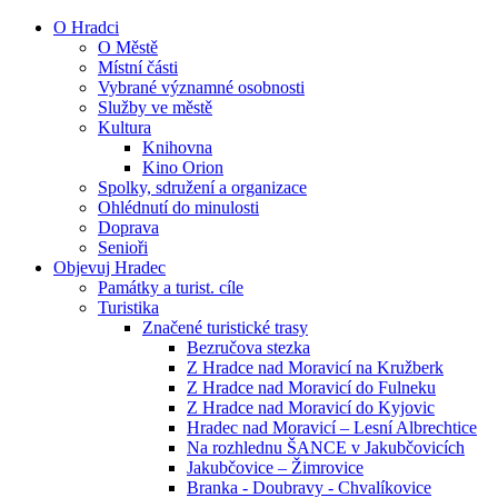
O Hradci
O Městě
Místní části
Vybrané významné osobnosti
Služby ve městě
Kultura
Knihovna
Kino Orion
Spolky, sdružení a organizace
Ohlédnutí do minulosti
Doprava
Senioři
Objevuj Hradec
Památky a turist. cíle
Turistika
Značené turistické trasy
Bezručova stezka
Z Hradce nad Moravicí na Kružberk
Z Hradce nad Moravicí do Fulneku
Z Hradce nad Moravicí do Kyjovic
Hradec nad Moravicí – Lesní Albrechtice
Na rozhlednu ŠANCE v Jakubčovicích
Jakubčovice – Žimrovice
Branka - Doubravy - Chvalíkovice