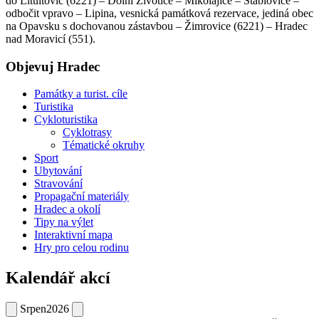
do Litultovic (6221) – Dolní Životice – Mikolajice – Štáblovice –
odbočit vpravo – Lipina, vesnická památková rezervace, jediná obec
na Opavsku s dochovanou zástavbou – Žimrovice (6221) – Hradec
nad Moravicí (551).
Objevuj Hradec
Památky a turist. cíle
Turistika
Cykloturistika
Cyklotrasy
Tématické okruhy
Sport
Ubytování
Stravování
Propagační materiály
Hradec a okolí
Tipy na výlet
Interaktivní mapa
Hry pro celou rodinu
Kalendář akcí
Srpen
2026