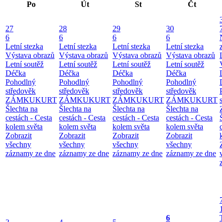
Po
Út
St
Čt
27
28
29
30
6
6
6
6
Letní stezka
Letní stezka
Letní stezka
Letní stezka
Výstava obrazů
Výstava obrazů
Výstava obrazů
Výstava obrazů
Letní soutěž
Letní soutěž
Letní soutěž
Letní soutěž
Déčka
Déčka
Déčka
Déčka
Pohodlný
Pohodlný
Pohodlný
Pohodlný
středověk
středověk
středověk
středověk
ZÁMKUKURT
ZÁMKUKURT
ZÁMKUKURT
ZÁMKUKURT
Šlechta na
Šlechta na
Šlechta na
Šlechta na
cestách - Cesta
cestách - Cesta
cestách - Cesta
cestách - Cesta
kolem světa
kolem světa
kolem světa
kolem světa
Zobrazit
Zobrazit
Zobrazit
Zobrazit
všechny
všechny
všechny
všechny
záznamy ze dne
záznamy ze dne
záznamy ze dne
záznamy ze dne
6