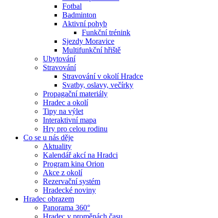
Fotbal
Badminton
Aktivní pohyb
Funkční trénink
Sjezdy Moravice
Multifunkční hřiště
Ubytování
Stravování
Stravování v okolí Hradce
Svatby, oslavy, večírky
Propagační materiály
Hradec a okolí
Tipy na výlet
Interaktivní mapa
Hry pro celou rodinu
Co se u nás děje
Aktuality
Kalendář akcí na Hradci
Program kina Orion
Akce z okolí
Rezervační systém
Hradecké noviny
Hradec obrazem
Panorama 360°
Hradec v proměnách času