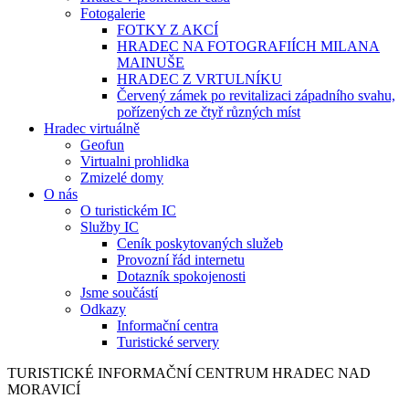
Fotogalerie
FOTKY Z AKCÍ
HRADEC NA FOTOGRAFIÍCH MILANA
MAINUŠE
HRADEC Z VRTULNÍKU
Červený zámek po revitalizaci západního svahu,
pořízených ze čtyř různých míst
Hradec virtuálně
Geofun
Virtualni prohlidka
Zmizelé domy
O nás
O turistickém IC
Služby IC
Ceník poskytovaných služeb
Provozní řád internetu
Dotazník spokojenosti
Jsme součástí
Odkazy
Informační centra
Turistické servery
TURISTICKÉ
INFORMAČNÍ
CENTRUM
HRADEC NAD
MORAVICÍ