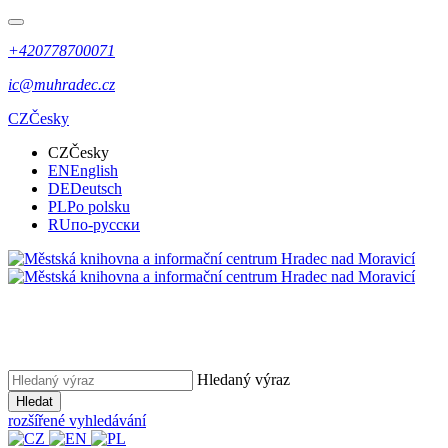
+420778700071
ic@muhradec.cz
CZ
Česky
CZ
Česky
EN
English
DE
Deutsch
PL
Po polsku
RU
по-русски
Hledaný výraz
Hledat
rozšířené vyhledávání