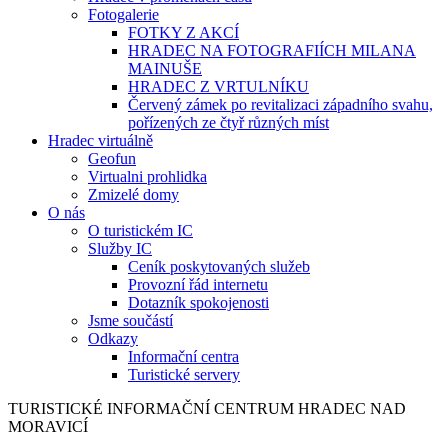
Fotogalerie
FOTKY Z AKCÍ
HRADEC NA FOTOGRAFIÍCH MILANA
MAINUŠE
HRADEC Z VRTULNÍKU
Červený zámek po revitalizaci západního svahu,
pořízených ze čtyř různých míst
Hradec virtuálně
Geofun
Virtualni prohlidka
Zmizelé domy
O nás
O turistickém IC
Služby IC
Ceník poskytovaných služeb
Provozní řád internetu
Dotazník spokojenosti
Jsme součástí
Odkazy
Informační centra
Turistické servery
TURISTICKÉ
INFORMAČNÍ
CENTRUM
HRADEC NAD
MORAVICÍ