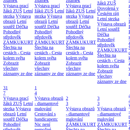
známek
známek
známek
žáků ZUŠ
Výstava prací
Výstava prací
Výstava prací
Dovolená v
žáků ZUŠ
Letní
žáků ZUŠ
Letní
žáků ZUŠ
Letní
Českém ráji
stezka
Výstava
stezka
Výstava
stezka
Výstava
Letní stezka
obrazů
Letní
obrazů
Letní
obrazů
Letní
Výstava obrazů
soutěž Déčka
soutěž Déčka
soutěž Déčka
Letní soutěž
Pohodlný
Pohodlný
Pohodlný
Déčka
středověk
středověk
středověk
Pohodlný
ZÁMKUKURT
ZÁMKUKURT
ZÁMKUKURT
středověk
Šlechta na
Šlechta na
Šlechta na
ZÁMKUKURT
cestách - Cesta
cestách - Cesta
cestách - Cesta
Šlechta na
kolem světa
kolem světa
kolem světa
cestách - Cesta
Zobrazit
Zobrazit
Zobrazit
kolem světa
všechny
všechny
všechny
Zobrazit
záznamy ze dne
záznamy ze dne
záznamy ze dne
všechny
záznamy ze dne
31
1
7
4
Výstava prací
Výstava obrazů
2
3
žáků ZUŠ
Letní
- diamantové
3
3
stezka
Výstava
malování
Výstava obrazů
Výstava obrazů
obrazů
Letní
Cestování s
- diamantové
- diamantové
soutěž Déčka
handicapem:
malování
malování
Pohodlný
Nic není
ZÁMKUKURT
ZÁMKUKURT
středověk
nemožné
Šlechta na
Šlechta na