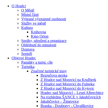
O Hradci
O Městě
Místní části
Vybrané významné osobnosti
Služby ve městě
Kultura
Knihovna
Kino Orion
Spolky, sdružení a organizace
Ohlédnutí do minulosti
Doprava
Senioři
Objevuj Hradec
Památky a turist. cíle
Turistika
Značené turistické trasy
Bezručova stezka
Z Hradce nad Moravicí na Kružberk
Z Hradce nad Moravicí do Fulneku
Z Hradce nad Moravicí do Kyjovic
Hradec nad Moravicí – Lesní Albrechtice
Na rozhlednu ŠANCE v Jakubčovicích
Jakubčovice – Žimrovice
Branka - Doubravy - Chvalíkovice