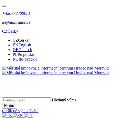
+420778700071
ic@muhradec.cz
CZ
Česky
CZ
Česky
EN
English
DE
Deutsch
PL
Po polsku
RU
по-русски
Hledaný výraz
Hledat
rozšířené vyhledávání