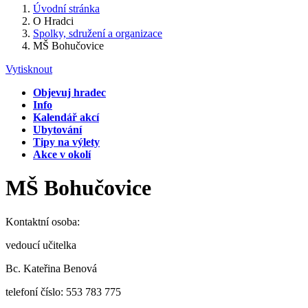
Úvodní stránka
O Hradci
Spolky, sdružení a organizace
MŠ Bohučovice
Vytisknout
Objevuj hradec
Info
Kalendář akcí
Ubytování
Tipy na výlety
Akce v okolí
MŠ Bohučovice
Kontaktní osoba:
vedoucí učitelka
Bc. Kateřina Benová
telefoní číslo: 553 783 775