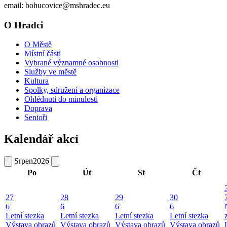
email: bohucovice@mshradec.eu
O Hradci
O Městě
Místní části
Vybrané významné osobnosti
Služby ve městě
Kultura
Spolky, sdružení a organizace
Ohlédnutí do minulosti
Doprava
Senioři
Kalendář akcí
Srpen
2026
Po
Út
St
Čt
27
28
29
30
6
6
6
6
Letní stezka
Letní stezka
Letní stezka
Letní stezka
Výstava obrazů
Výstava obrazů
Výstava obrazů
Výstava obrazů