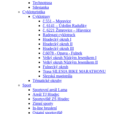
Technotrasa
Silesianka
Cykloturistika
Cyklotrasy
č.551 – Moravice
č. 6141 – Údolím Raduňky
č. 6221 Žimrovice – Hlavnice
Radegast cyklotrack
Hradecký okruh I
Hradecký okruh II
Hradecký okruh III
č.6078 - Opava - Fulnek
Velký okruh Nízkým Jeseníkem I
Velký okruh Nízkým Jeseníkem II
Fulnecký okruh
Trasa SILESIA BIKE MARATHONU
Slezská magistrála
Tématické okruhy
Sport
Sportovní areál Lama
Areál TJ Hradec
Sportoviště ZŠ Hradec
Zimní sporty
In-line bruslení
Ostatní sportoviště