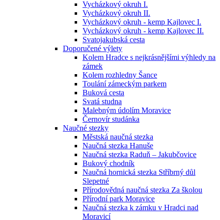
Vycházkový okruh I.
Vycházkový okruh II.
Vycházkový okruh - kemp Kajlovec I.
Vycházkový okruh - kemp Kajlovec II.
Svatojakubská cesta
Doporučené výlety
Kolem Hradce s nejkrásnějšími výhledy na
zámek
Kolem rozhledny Šance
Toulání zámeckým parkem
Buková cesta
Svatá studna
Malebným údolím Moravice
Černovír studánka
Naučné stezky
Městská naučná stezka
Naučná stezka Hanuše
Naučná stezka Raduň – Jakubčovice
Bukový chodník
Naučná hornická stezka Stříbrný důl
Slepetné
Přírodovědná naučná stezka Za školou
Přírodní park Moravice
Naučná stezka k zámku v Hradci nad
Moravicí