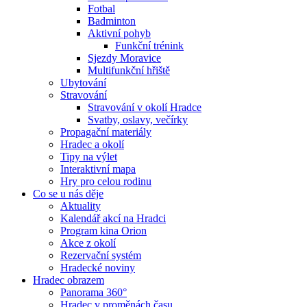
Fotbal
Badminton
Aktivní pohyb
Funkční trénink
Sjezdy Moravice
Multifunkční hřiště
Ubytování
Stravování
Stravování v okolí Hradce
Svatby, oslavy, večírky
Propagační materiály
Hradec a okolí
Tipy na výlet
Interaktivní mapa
Hry pro celou rodinu
Co se u nás děje
Aktuality
Kalendář akcí na Hradci
Program kina Orion
Akce z okolí
Rezervační systém
Hradecké noviny
Hradec obrazem
Panorama 360°
Hradec v proměnách času