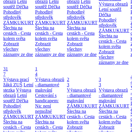
obrazů
Letní
obrazů
Letní
obrazů
Letní
Výstava obrazů
soutěž Déčka
soutěž Déčka
soutěž Déčka
Letní soutěž
Pohodlný
Pohodlný
Pohodlný
Déčka
středověk
středověk
středověk
Pohodlný
ZÁMKUKURT
ZÁMKUKURT
ZÁMKUKURT
středověk
Šlechta na
Šlechta na
Šlechta na
ZÁMKUKURT
cestách - Cesta
cestách - Cesta
cestách - Cesta
Šlechta na
kolem světa
kolem světa
kolem světa
cestách - Cesta
Zobrazit
Zobrazit
Zobrazit
kolem světa
všechny
všechny
všechny
Zobrazit
záznamy ze dne
záznamy ze dne
záznamy ze dne
všechny
záznamy ze dne
31
1
7
4
Výstava prací
Výstava obrazů
2
3
žáků ZUŠ
Letní
- diamantové
3
3
stezka
Výstava
malování
Výstava obrazů
Výstava obrazů
obrazů
Letní
Cestování s
- diamantové
- diamantové
soutěž Déčka
handicapem:
malování
malování
Pohodlný
Nic není
ZÁMKUKURT
ZÁMKUKURT
středověk
nemožné
Šlechta na
Šlechta na
ZÁMKUKURT
ZÁMKUKURT
cestách - Cesta
cestách - Cesta
Šlechta na
Šlechta na
kolem světa
kolem světa
cestách - Cesta
cestách - Cesta
Zobrazit
Zobrazit