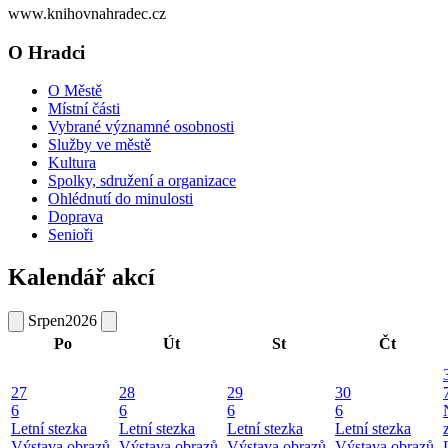
www.knihovnahradec.cz
O Hradci
O Městě
Místní části
Vybrané významné osobnosti
Služby ve městě
Kultura
Spolky, sdružení a organizace
Ohlédnutí do minulosti
Doprava
Senioři
Kalendář akcí
Srpen
2026
Po
Út
St
Čt
27
28
29
30
6
6
6
6
Letní stezka
Letní stezka
Letní stezka
Letní stezka
Výstava obrazů
Výstava obrazů
Výstava obrazů
Výstava obrazů