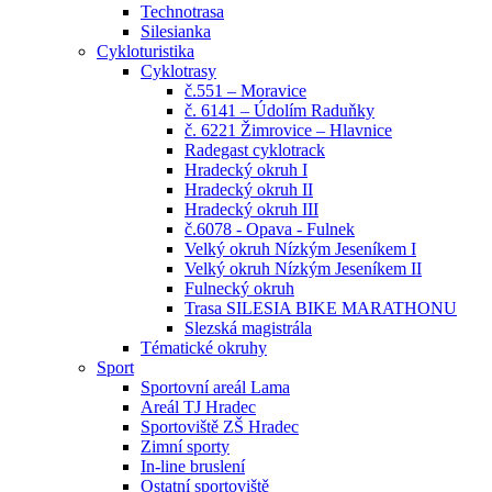
Technotrasa
Silesianka
Cykloturistika
Cyklotrasy
č.551 – Moravice
č. 6141 – Údolím Raduňky
č. 6221 Žimrovice – Hlavnice
Radegast cyklotrack
Hradecký okruh I
Hradecký okruh II
Hradecký okruh III
č.6078 - Opava - Fulnek
Velký okruh Nízkým Jeseníkem I
Velký okruh Nízkým Jeseníkem II
Fulnecký okruh
Trasa SILESIA BIKE MARATHONU
Slezská magistrála
Tématické okruhy
Sport
Sportovní areál Lama
Areál TJ Hradec
Sportoviště ZŠ Hradec
Zimní sporty
In-line bruslení
Ostatní sportoviště