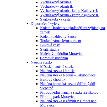
Vycházkový okruh I.
Vycházkový okruh II.
Vycházkový okruh - kemp Kajlovec I.
Vycházkový okruh - kemp Kajlovec II.
Svatojakubská cesta
Doporučené výlety
Kolem Hradce s nejkrásnějšími výhledy na
zámek
Kolem rozhledny Šance
Toulání zámeckým parkem
Buková cesta
Svatá studna
Malebným údolím Moravice
Černovír studánka
Naučné stezky
Městská naučná stezka
Naučná stezka Hanuše
Naučná stezka Raduň – Jakubčovice
Bukový chodník
Naučná hornická stezka Stříbrný důl
Slepetné
Přírodovědná naučná stezka Za školou
Přírodní park Moravice
Naučná stezka k zámku v Hradci nad
Moravicí