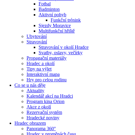
Fotbal
Badminton
Aktivní pohyb
Funkční trénink
Sjezdy Moravice
Multifunkční hřiště
Ubytování
Stravování
Stravování v okolí Hradce
Svatby, oslavy, večírky
Propagační materiály
Hradec a okolí
Tipy na výlet
Interaktivní mapa
Hry pro celou rodinu
Co se u nás děje
Aktuality
Kalendář akcí na Hradci
Program kina Orion
Akce z okolí
Rezervační systém
Hradecké noviny
Hradec obrazem
Panorama 360°
Hradec v proměnách času