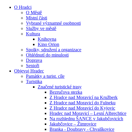
O Hradci
O Městě
Místní části
Vybrané významné osobnosti
Služby ve městě
Kultura
Knihovna
Kino Orion
Spolky, sdružení a organizace
Ohlédnutí do minulosti
Doprava
Senioři
Objevuj Hradec
Památky a turist. cíle
Turistika
Značené turistické trasy
Bezručova stezka
Z Hradce nad Moravicí na Kružberk
Z Hradce nad Moravicí do Fulneku
Z Hradce nad Moravicí do Kyjovic
Hradec nad Moravicí – Lesní Albrechtice
Na rozhlednu ŠANCE v Jakubčovicích
Jakubčovice – Žimrovice
Branka - Doubravy - Chvalíkovice