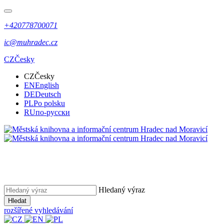
+420778700071
ic@muhradec.cz
CZ
Česky
CZ
Česky
EN
English
DE
Deutsch
PL
Po polsku
RU
по-русски
Hledaný výraz
Hledat
rozšířené vyhledávání