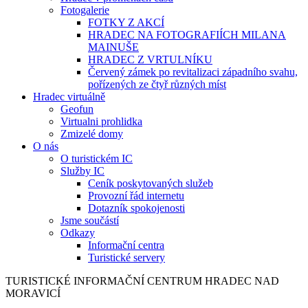
Fotogalerie
FOTKY Z AKCÍ
HRADEC NA FOTOGRAFIÍCH MILANA
MAINUŠE
HRADEC Z VRTULNÍKU
Červený zámek po revitalizaci západního svahu,
pořízených ze čtyř různých míst
Hradec virtuálně
Geofun
Virtualni prohlidka
Zmizelé domy
O nás
O turistickém IC
Služby IC
Ceník poskytovaných služeb
Provozní řád internetu
Dotazník spokojenosti
Jsme součástí
Odkazy
Informační centra
Turistické servery
TURISTICKÉ
INFORMAČNÍ
CENTRUM
HRADEC NAD
MORAVICÍ