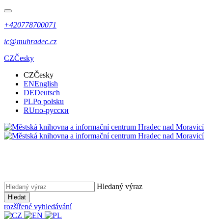
+420778700071
ic@muhradec.cz
CZ
Česky
CZ
Česky
EN
English
DE
Deutsch
PL
Po polsku
RU
по-русски
Hledaný výraz
Hledat
rozšířené vyhledávání