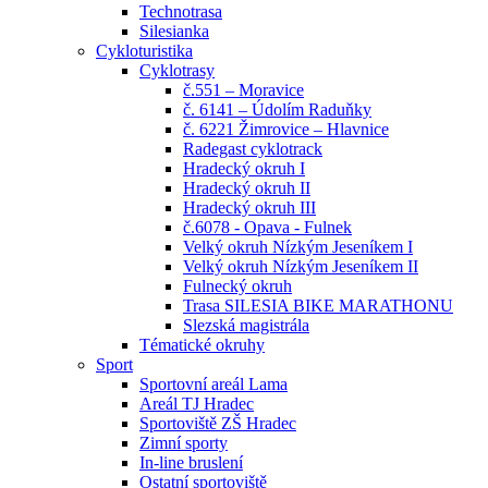
Technotrasa
Silesianka
Cykloturistika
Cyklotrasy
č.551 – Moravice
č. 6141 – Údolím Raduňky
č. 6221 Žimrovice – Hlavnice
Radegast cyklotrack
Hradecký okruh I
Hradecký okruh II
Hradecký okruh III
č.6078 - Opava - Fulnek
Velký okruh Nízkým Jeseníkem I
Velký okruh Nízkým Jeseníkem II
Fulnecký okruh
Trasa SILESIA BIKE MARATHONU
Slezská magistrála
Tématické okruhy
Sport
Sportovní areál Lama
Areál TJ Hradec
Sportoviště ZŠ Hradec
Zimní sporty
In-line bruslení
Ostatní sportoviště