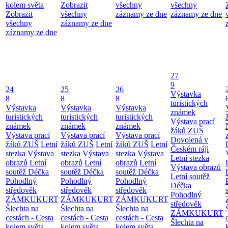
kolem světa
Zobrazit
všechny
všechny
Zobrazit
všechny
záznamy ze dne
záznamy ze dne
všechny
záznamy ze dne
záznamy ze dne
27
9
24
25
26
Výstavka
8
8
8
turistických
Výstavka
Výstavka
Výstavka
známek
turistických
turistických
turistických
Výstava prací
známek
známek
známek
žáků ZUŠ
Výstava prací
Výstava prací
Výstava prací
Dovolená v
žáků ZUŠ
Letní
žáků ZUŠ
Letní
žáků ZUŠ
Letní
Českém ráji
stezka
Výstava
stezka
Výstava
stezka
Výstava
Letní stezka
obrazů
Letní
obrazů
Letní
obrazů
Letní
Výstava obrazů
soutěž Déčka
soutěž Déčka
soutěž Déčka
Letní soutěž
Pohodlný
Pohodlný
Pohodlný
Déčka
středověk
středověk
středověk
Pohodlný
ZÁMKUKURT
ZÁMKUKURT
ZÁMKUKURT
středověk
Šlechta na
Šlechta na
Šlechta na
ZÁMKUKURT
cestách - Cesta
cestách - Cesta
cestách - Cesta
Šlechta na
kolem světa
kolem světa
kolem světa