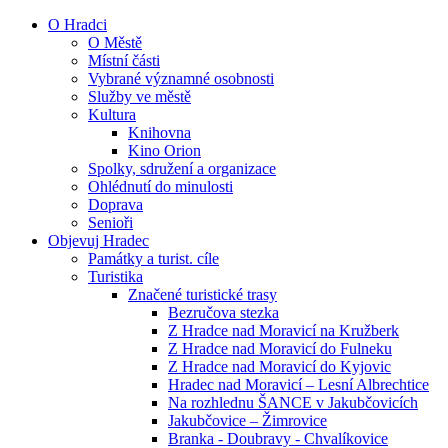
O Hradci
O Městě
Místní části
Vybrané významné osobnosti
Služby ve městě
Kultura
Knihovna
Kino Orion
Spolky, sdružení a organizace
Ohlédnutí do minulosti
Doprava
Senioři
Objevuj Hradec
Památky a turist. cíle
Turistika
Značené turistické trasy
Bezručova stezka
Z Hradce nad Moravicí na Kružberk
Z Hradce nad Moravicí do Fulneku
Z Hradce nad Moravicí do Kyjovic
Hradec nad Moravicí – Lesní Albrechtice
Na rozhlednu ŠANCE v Jakubčovicích
Jakubčovice – Žimrovice
Branka - Doubravy - Chvalíkovice