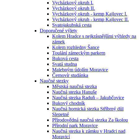
Vycházkový okruh I.
Vycházkový okruh II.
Vycházkový okruh - kemp Kajlovec I.
Vycházkový okruh - kemp Kajlovec II.
Svatojakubská cesta
Doporučené výlety
Kolem Hradce s nejkrásnějšími výhledy na
zámek
Kolem rozhledny Šance
Toulání zámeckým parkem
Buková cesta
Svatá studna
Malebným údolím Moravice
Černovír studánka
Naučné stezky
Městská naučná stezka
Naučná stezka Hanuše
Naučná stezka Raduň – Jakubčovice
Bukový chodník
Naučná hornická stezka Stříbrný důl
Slepetné
Přírodovědná naučná stezka Za školou
Přírodní park Moravice
Naučná stezka k zámku v Hradci nad
Moravicí