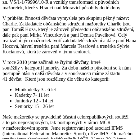
zn. VS/1-1/79996/10-R a vznikly transformací z původních
mažoretek, které v Hradci nad Moravicí působily do té doby.
V průběhu činnosti děvčata vymyslela pro skupinu pěkný název:
Charlie. Zakladatelé občanského sdružení mažoretky Charlie jsou
pan Tomáš Hoza, který je zároveň předsedou občanského sdružení,
dále pak paní Mirka Vincurková a paní Denisa Pavelková. Celý
realizační tým mažoretek tvoří zakladatelé sdružení a dále paní Hana
Hozová, hlavní trenérka paní Marcela Tesařová a trenérka Sylvie
Kociánová, která je zároveň v týmu seniorek.
V roce 2010 jsme začínali se čtyřmi děvčaty, které
soutěžily v kategorii juniorky. Za dobu našeho působení se k nám
postupně hlásila další děvčata a v současnosti máme základu
41 děvčat. Které jsou rozděleny dle věku do kategorií:
Minikadetky 3 - 6 let
Kadetky 7- 11 let
Juniorky 12 - 14 let
Seniorky 15 - 26 let
Naše mažoretky se pravidelně účastní celorepublikových soutěží
a to jak nepostupových, tak postupových v rámci MČR
v mažoretkovém sportu. Jsme registrováni pod asociací IFMS
(International Federation Majorettes Sport), dříve IMA. Od našeho