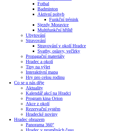
Fotbal
Badminton
Aktivní pohyb
Funkční trénink
Sjezdy Moravice
Multifunkční hřiště
Ubytování
Stravování
Stravování v okolí Hradce
Svatby, oslavy, večírky
Propagační materiály
Hradec a okolí
Tipy na výlet
Interaktivní mapa
Hry pro celou rodinu
Co se u nás děje
Aktuality
Kalendář akcí na Hradci
Program kina Orion
Akce z okolí
Rezervační systém
Hradecké noviny
Hradec obrazem
Panorama 360°
Hradec v proměnách času