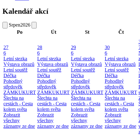
Kalendář akcí
Srpen
2026
Po
Út
St
Čt
27
28
29
30
6
6
6
6
Letní stezka
Letní stezka
Letní stezka
Letní stezka
Výstava obrazů
Výstava obrazů
Výstava obrazů
Výstava obrazů
Letní soutěž
Letní soutěž
Letní soutěž
Letní soutěž
Déčka
Déčka
Déčka
Déčka
Pohodlný
Pohodlný
Pohodlný
Pohodlný
středověk
středověk
středověk
středověk
ZÁMKUKURT
ZÁMKUKURT
ZÁMKUKURT
ZÁMKUKURT
Šlechta na
Šlechta na
Šlechta na
Šlechta na
cestách - Cesta
cestách - Cesta
cestách - Cesta
cestách - Cesta
kolem světa
kolem světa
kolem světa
kolem světa
Zobrazit
Zobrazit
Zobrazit
Zobrazit
všechny
všechny
všechny
všechny
záznamy ze dne
záznamy ze dne
záznamy ze dne
záznamy ze dne