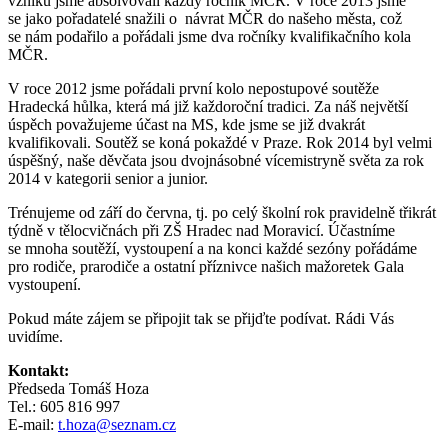
vzniku jsme absolvovali každý ročník MČR. V roce 2013 jsme
se jako pořadatelé snažili o návrat MČR do našeho města, což
se nám podařilo a pořádali jsme dva ročníky kvalifikačního kola
MČR.
V roce 2012 jsme pořádali první kolo nepostupové soutěže
Hradecká hůlka, která má již každoroční tradici. Za náš největší
úspěch považujeme účast na MS, kde jsme se již dvakrát
kvalifikovali. Soutěž se koná pokaždé v Praze. Rok 2014 byl velmi
úspěšný, naše děvčata jsou dvojnásobné vícemistryně světa za rok
2014 v kategorii senior a junior.
Trénujeme od září do června, tj. po celý školní rok pravidelně třikrát
týdně v tělocvičnách při ZŠ Hradec nad Moravicí. Účastníme
se mnoha soutěží, vystoupení a na konci každé sezóny pořádáme
pro rodiče, prarodiče a ostatní příznivce našich mažoretek Gala
vystoupení.
Pokud máte zájem se připojit tak se přijďte podívat. Rádi Vás
uvidíme.
Kontakt:
Předseda Tomáš Hoza
Tel.: 605 816 997
E-mail:
t.hoza@seznam.cz