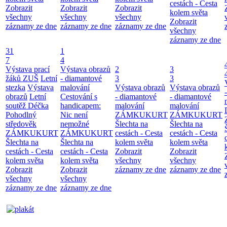
cestách - Cesta
Zobrazit
Zobrazit
Zobrazit
kolem světa
všechny
všechny
všechny
Zobrazit
záznamy ze dne
záznamy ze dne
záznamy ze dne
všechny
záznamy ze dne
31
1
7
4
Výstava prací
Výstava obrazů
2
3
žáků ZUŠ
Letní
- diamantové
3
3
stezka
Výstava
malování
Výstava obrazů
Výstava obrazů
obrazů
Letní
Cestování s
- diamantové
- diamantové
soutěž Déčka
handicapem:
malování
malování
Pohodlný
Nic není
ZÁMKUKURT
ZÁMKUKURT
středověk
nemožné
Šlechta na
Šlechta na
ZÁMKUKURT
ZÁMKUKURT
cestách - Cesta
cestách - Cesta
Šlechta na
Šlechta na
kolem světa
kolem světa
cestách - Cesta
cestách - Cesta
Zobrazit
Zobrazit
kolem světa
kolem světa
všechny
všechny
Zobrazit
Zobrazit
záznamy ze dne
záznamy ze dne
všechny
všechny
záznamy ze dne
záznamy ze dne