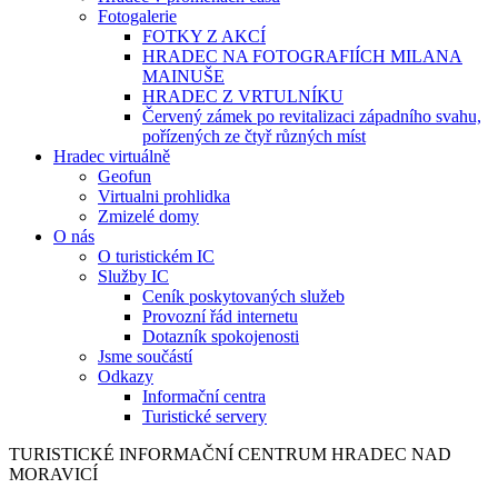
Fotogalerie
FOTKY Z AKCÍ
HRADEC NA FOTOGRAFIÍCH MILANA
MAINUŠE
HRADEC Z VRTULNÍKU
Červený zámek po revitalizaci západního svahu,
pořízených ze čtyř různých míst
Hradec virtuálně
Geofun
Virtualni prohlidka
Zmizelé domy
O nás
O turistickém IC
Služby IC
Ceník poskytovaných služeb
Provozní řád internetu
Dotazník spokojenosti
Jsme součástí
Odkazy
Informační centra
Turistické servery
TURISTICKÉ
INFORMAČNÍ
CENTRUM
HRADEC NAD
MORAVICÍ