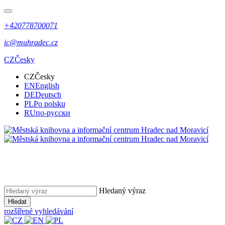
+420778700071
ic@muhradec.cz
CZ
Česky
CZ
Česky
EN
English
DE
Deutsch
PL
Po polsku
RU
по-русски
Hledaný výraz
Hledat
rozšířené vyhledávání