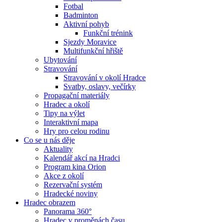
Fotbal
Badminton
Aktivní pohyb
Funkční trénink
Sjezdy Moravice
Multifunkční hřiště
Ubytování
Stravování
Stravování v okolí Hradce
Svatby, oslavy, večírky
Propagační materiály
Hradec a okolí
Tipy na výlet
Interaktivní mapa
Hry pro celou rodinu
Co se u nás děje
Aktuality
Kalendář akcí na Hradci
Program kina Orion
Akce z okolí
Rezervační systém
Hradecké noviny
Hradec obrazem
Panorama 360°
Hradec v proměnách času