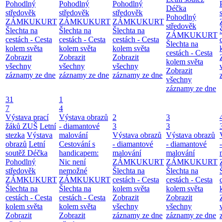
Pohodlný
Pohodlný
Pohodlný
Déčka
středověk
středověk
středověk
Pohodlný
ZÁMKUKURT
ZÁMKUKURT
ZÁMKUKURT
středověk
Šlechta na
Šlechta na
Šlechta na
ZÁMKUKURT
cestách - Cesta
cestách - Cesta
cestách - Cesta
Šlechta na
kolem světa
kolem světa
kolem světa
cestách - Cesta
Zobrazit
Zobrazit
Zobrazit
kolem světa
všechny
všechny
všechny
Zobrazit
záznamy ze dne
záznamy ze dne
záznamy ze dne
všechny
záznamy ze dne
31
1
7
4
Výstava prací
Výstava obrazů
2
3
žáků ZUŠ
Letní
- diamantové
3
3
stezka
Výstava
malování
Výstava obrazů
Výstava obrazů
obrazů
Letní
Cestování s
- diamantové
- diamantové
soutěž Déčka
handicapem:
malování
malování
Pohodlný
Nic není
ZÁMKUKURT
ZÁMKUKURT
středověk
nemožné
Šlechta na
Šlechta na
ZÁMKUKURT
ZÁMKUKURT
cestách - Cesta
cestách - Cesta
Šlechta na
Šlechta na
kolem světa
kolem světa
cestách - Cesta
cestách - Cesta
Zobrazit
Zobrazit
kolem světa
kolem světa
všechny
všechny
Zobrazit
Zobrazit
záznamy ze dne
záznamy ze dne