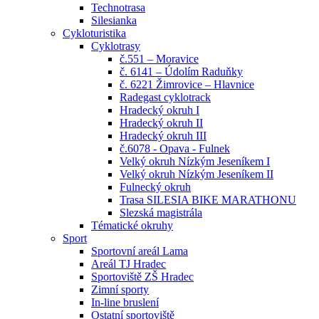
Technotrasa
Silesianka
Cykloturistika
Cyklotrasy
č.551 – Moravice
č. 6141 – Údolím Raduňky
č. 6221 Žimrovice – Hlavnice
Radegast cyklotrack
Hradecký okruh I
Hradecký okruh II
Hradecký okruh III
č.6078 - Opava - Fulnek
Velký okruh Nízkým Jeseníkem I
Velký okruh Nízkým Jeseníkem II
Fulnecký okruh
Trasa SILESIA BIKE MARATHONU
Slezská magistrála
Tématické okruhy
Sport
Sportovní areál Lama
Areál TJ Hradec
Sportoviště ZŠ Hradec
Zimní sporty
In-line bruslení
Ostatní sportoviště