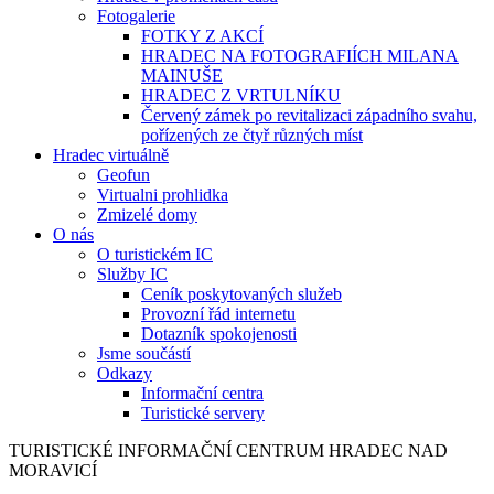
Fotogalerie
FOTKY Z AKCÍ
HRADEC NA FOTOGRAFIÍCH MILANA
MAINUŠE
HRADEC Z VRTULNÍKU
Červený zámek po revitalizaci západního svahu,
pořízených ze čtyř různých míst
Hradec virtuálně
Geofun
Virtualni prohlidka
Zmizelé domy
O nás
O turistickém IC
Služby IC
Ceník poskytovaných služeb
Provozní řád internetu
Dotazník spokojenosti
Jsme součástí
Odkazy
Informační centra
Turistické servery
TURISTICKÉ
INFORMAČNÍ
CENTRUM
HRADEC NAD
MORAVICÍ