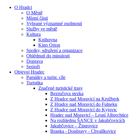
O Hradci
O Městě
Místní části
Vybrané významné osobnosti
Služby ve městě
Kultura
Knihovna
Kino Orion
Spolky, sdružení a organizace
Ohlédnutí do minulosti
Doprava
Senioři
Objevuj Hradec
Památky a turist. cíle
Turistika
Značené turistické trasy
Bezručova stezka
Z Hradce nad Moravicí na Kružberk
Z Hradce nad Moravicí do Fulneku
Z Hradce nad Moravicí do Kyjovic
Hradec nad Moravicí – Lesní Albrechtice
Na rozhlednu ŠANCE v Jakubčovicích
Jakubčovice – Žimrovice
Branka - Doubravy - Chvalíkovice