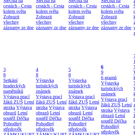
Šlechta na
Šlechta na
Šlechta na
Šlechta na
cestách - Cesta
cestách - Cesta
cestách - Cesta
cestách - Cesta
kolem světa
kolem světa
kolem světa
kolem světa
Zobrazit
Zobrazit
Zobrazit
Zobrazit
všechny
všechny
všechny
všechny
záznamy ze dne
záznamy ze dne
záznamy ze dne
záznamy ze dne
6
3
4
5
9
8
8
8
6 gramů
Setkání
Výstavka
Výstavka
Výstavka
hradeckých
turistických
turistických
turistických
pamětníků
známek
známek
známek
Výstava prací
Výstava prací
Výstava prací
Výstava prací
žáků ZUŠ
Letní
žáků ZUŠ
Letní
žáků ZUŠ
Letní
žáků ZUŠ
Letní
stezka
Výstava
stezka
Výstava
stezka
Výstava
stezka
Výstava
obrazů
Letní
obrazů
Letní
obrazů
Letní
obrazů
Letní
soutěž Déčka
soutěž Déčka
soutěž Déčka
soutěž Déčka
Pohodlný
Pohodlný
Pohodlný
Pohodlný
středověk
středověk
středověk
středověk
ZÁMKUKURT
ZÁMKUKURT
ZÁMKUKURT