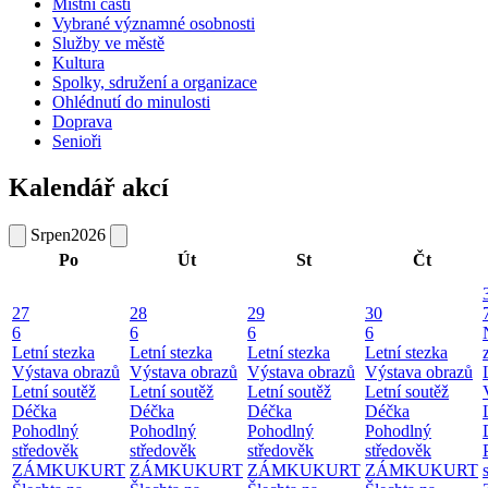
Místní části
Vybrané významné osobnosti
Služby ve městě
Kultura
Spolky, sdružení a organizace
Ohlédnutí do minulosti
Doprava
Senioři
Kalendář akcí
Srpen
2026
Po
Út
St
Čt
27
28
29
30
6
6
6
6
Letní stezka
Letní stezka
Letní stezka
Letní stezka
Výstava obrazů
Výstava obrazů
Výstava obrazů
Výstava obrazů
Letní soutěž
Letní soutěž
Letní soutěž
Letní soutěž
Déčka
Déčka
Déčka
Déčka
Pohodlný
Pohodlný
Pohodlný
Pohodlný
středověk
středověk
středověk
středověk
ZÁMKUKURT
ZÁMKUKURT
ZÁMKUKURT
ZÁMKUKURT