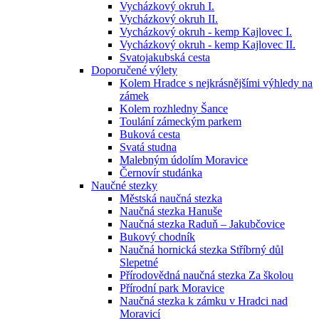
Vycházkový okruh I.
Vycházkový okruh II.
Vycházkový okruh - kemp Kajlovec I.
Vycházkový okruh - kemp Kajlovec II.
Svatojakubská cesta
Doporučené výlety
Kolem Hradce s nejkrásnějšími výhledy na
zámek
Kolem rozhledny Šance
Toulání zámeckým parkem
Buková cesta
Svatá studna
Malebným údolím Moravice
Černovír studánka
Naučné stezky
Městská naučná stezka
Naučná stezka Hanuše
Naučná stezka Raduň – Jakubčovice
Bukový chodník
Naučná hornická stezka Stříbrný důl
Slepetné
Přírodovědná naučná stezka Za školou
Přírodní park Moravice
Naučná stezka k zámku v Hradci nad
Moravicí