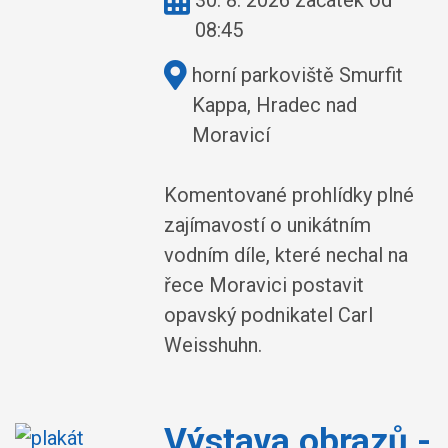
30. 8. 2026 začátek od
08:45
Kde:
horní parkoviště Smurfit
Kappa, Hradec nad
Moravicí
Komentované prohlídky plné
zajímavostí o unikátním
vodním díle, které nechal na
řece Moravici postavit
opavský podnikatel Carl
Weisshuhn.
Výstava obrazů -