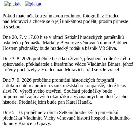
Pokud máte nějakou zajímavou rodinnou fotografii z Hradce
nad Moravicí a chcete se o její unikátnost podělit, prosím přineste
jí s sebou.
Dne 20. 7. v 17.00 h se v rámci Setkání hradeckých pamětníků
uskuteční přednáška Markéty Beyerové věnovaná domu Babinec.
Hostem přednášky bude hradecký rodák a básník Vít Slíva.
Dne 3. 8. 2026 proběhne beseda o životě, působení a díle českého
spisovatele, překladatele a literárního vědce Vladimíra Binara, jehož
kořeny pocházely z Hradce nad Moravicí a rád se zde vracel.
Dne 7. 9. 2026 proběhne promítání historických fotografií
a dokumentů mapujících vznik městského koupaliště, které letos
slaví 70. výročí svého otevření. Součástí přednášky bude
připomenutí zajímavých okamžiků a významných událostí z jeho
historie. Přednášejícím bude pan Karel Hanák.
Dne 5. 10. proběhne v rámci Setkání hradeckých pamětníků
přednáška Vladimíra Víchy věnovaná historii hospod a kulturního
domu v Brance u Opavy.