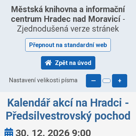
Městská knihovna a informační
centrum Hradec nad Moravicí
-
Zjednodušená verze stránek
Přepnout na standardní web
Zpět na úvod
Nastavení velikosti písma
—
+
Kalendář akcí na Hradci -
Předsilvestrovský pochod
Kdy:
30. 12. 2026 9:00