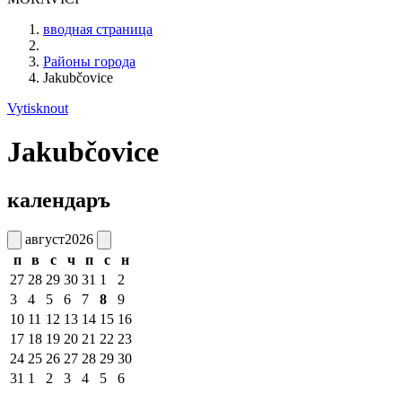
вводная страница
Районы города
Jakubčovice
Vytisknout
Jakubčovice
календаръ
август
2026
п
в
с
ч
п
с
н
27
28
29
30
31
1
2
3
4
5
6
7
8
9
10
11
12
13
14
15
16
17
18
19
20
21
22
23
24
25
26
27
28
29
30
31
1
2
3
4
5
6