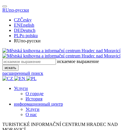
RU
по-русски
CZ
Česky
EN
English
DE
Deutsch
PL
Po polsku
RU
по-русски
искаемое выражение
искать
расширенный поиск
Услуги
О городе
История
информационный центр
Услуги
О нас
TURISTICKÉ
INFORMAČNÍ
CENTRUM
HRADEC NAD
MORAVICÍ