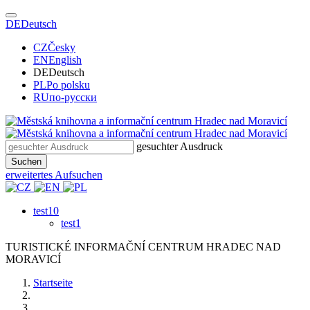
DE
Deutsch
CZ
Česky
EN
English
DE
Deutsch
PL
Po polsku
RU
по-русски
gesuchter Ausdruck
Suchen
erweitertes Aufsuchen
test10
test1
TURISTICKÉ
INFORMAČNÍ
CENTRUM
HRADEC NAD
MORAVICÍ
Startseite