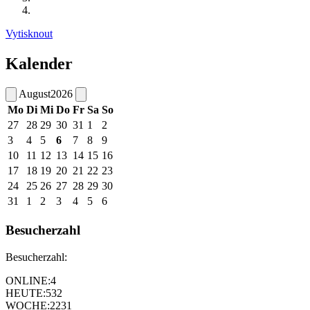
Vytisknout
Kalender
August
2026
Mo
Di
Mi
Do
Fr
Sa
So
27
28
29
30
31
1
2
3
4
5
6
7
8
9
10
11
12
13
14
15
16
17
18
19
20
21
22
23
24
25
26
27
28
29
30
31
1
2
3
4
5
6
Besucherzahl
Besucherzahl:
ONLINE:
4
HEUTE:
532
WOCHE:
2231