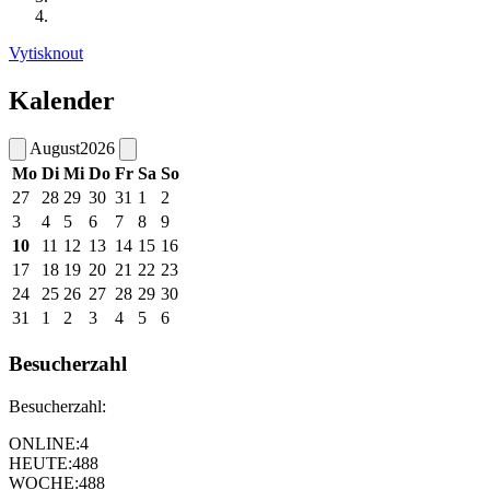
Vytisknout
Kalender
August
2026
Mo
Di
Mi
Do
Fr
Sa
So
27
28
29
30
31
1
2
3
4
5
6
7
8
9
10
11
12
13
14
15
16
17
18
19
20
21
22
23
24
25
26
27
28
29
30
31
1
2
3
4
5
6
Besucherzahl
Besucherzahl:
ONLINE:
4
HEUTE:
488
WOCHE:
488