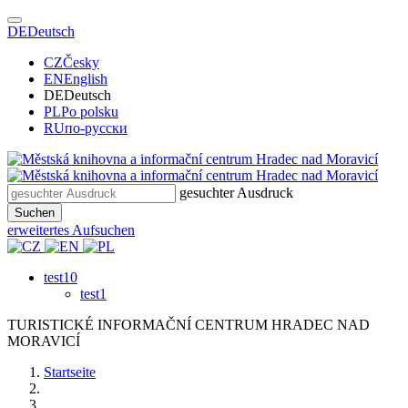
DE
Deutsch
CZ
Česky
EN
English
DE
Deutsch
PL
Po polsku
RU
по-русски
gesuchter Ausdruck
Suchen
erweitertes Aufsuchen
test10
test1
TURISTICKÉ
INFORMAČNÍ
CENTRUM
HRADEC NAD
MORAVICÍ
Startseite