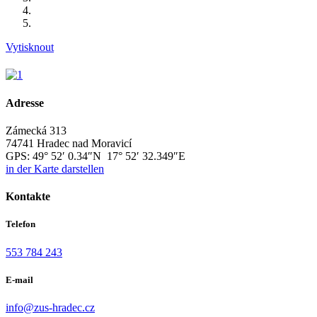
Vytisknout
Adresse
Zámecká 313
74741 Hradec nad Moravicí
GPS:
49° 52′ 0.34″N 17° 52′ 32.349″E
in der Karte darstellen
Kontakte
Telefon
553 784 243
E-mail
info@zus-hradec.cz