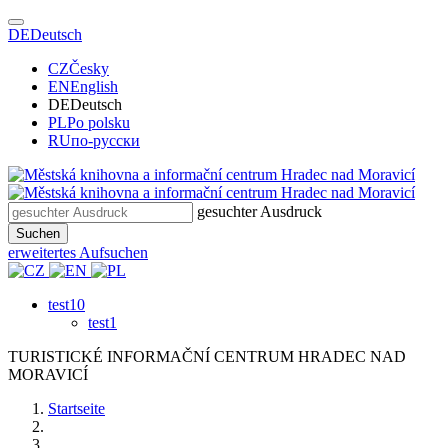
DE
Deutsch
CZ
Česky
EN
English
DE
Deutsch
PL
Po polsku
RU
по-русски
gesuchter Ausdruck
Suchen
erweitertes Aufsuchen
test10
test1
TURISTICKÉ
INFORMAČNÍ
CENTRUM
HRADEC NAD
MORAVICÍ
Startseite