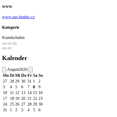
WWW
www.zus-hradec.cz
Kategorie
Kunstschulen
Kalender
August
2026
Mo
Di
Mi
Do
Fr
Sa
So
27
28
29
30
31
1
2
3
4
5
6
7
8
9
10
11
12
13
14
15
16
17
18
19
20
21
22
23
24
25
26
27
28
29
30
31
1
2
3
4
5
6