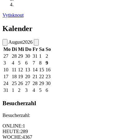
Vytisknout
Kalender
August
2026
Mo
Di
Mi
Do
Fr
Sa
So
27
28
29
30
31
1
2
3
4
5
6
7
8
9
10
11
12
13
14
15
16
17
18
19
20
21
22
23
24
25
26
27
28
29
30
31
1
2
3
4
5
6
Besucherzahl
Besucherzahl:
ONLINE:
1
HEUTE:
289
WOCHE:
4367