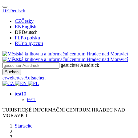
DE
Deutsch
CZ
Česky
EN
English
DE
Deutsch
PL
Po polsku
RU
по-русски
gesuchter Ausdruck
Suchen
erweitertes Aufsuchen
test10
test1
TURISTICKÉ
INFORMAČNÍ
CENTRUM
HRADEC NAD
MORAVICÍ
Startseite