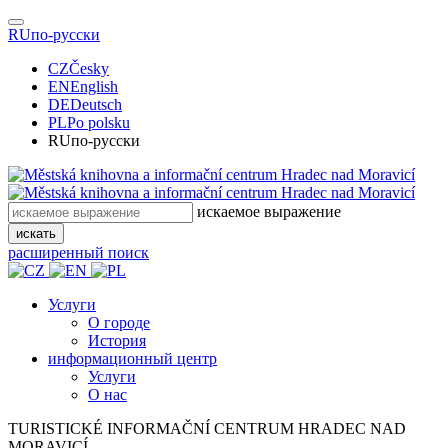
RU
по-русски
CZ
Česky
EN
English
DE
Deutsch
PL
Po polsku
RU
по-русски
искаемое выражение
искать
расширенный поиск
Услуги
О городе
История
информационный центр
Услуги
О нас
TURISTICKÉ
INFORMAČNÍ
CENTRUM
HRADEC NAD
MORAVICÍ