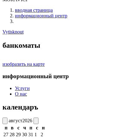
вводная страница
информационный центр
Vytisknout
банкоматы
изобразить на карте
информационный центр
Услуги
О нас
календаръ
август
2026
п
в
с
ч
п
с
н
27
28
29
30
31
1
2