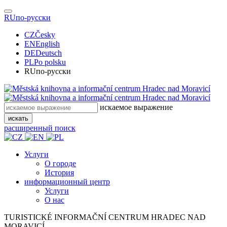
RU
по-русски
CZ
Česky
EN
English
DE
Deutsch
PL
Po polsku
RU
по-русски
искаемое выражение
искать
расширенный поиск
Услуги
О городе
История
информационный центр
Услуги
О нас
TURISTICKÉ
INFORMAČNÍ
CENTRUM
HRADEC NAD
MORAVICÍ