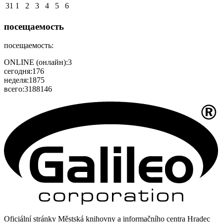
31
1
2
3
4
5
6
посещаемость
посещаемость:
ONLINE (онлайн):
3
сегодня:
176
неделя:
1875
всего:
3188146
Oficiální stránky Městská knihovny a informačního centra Hradec