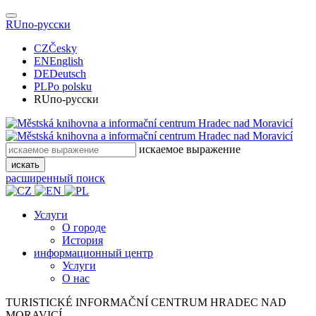
RU
по-русски
CZ
Česky
EN
English
DE
Deutsch
PL
Po polsku
RU
по-русски
искаемое выражение
искать
расширенный поиск
Услуги
О городе
История
информационный центр
Услуги
О нас
TURISTICKÉ
INFORMAČNÍ
CENTRUM
HRADEC NAD
MORAVICÍ