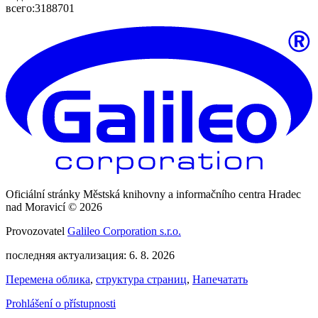
всего:
3188701
Oficiální stránky Městská knihovny a informačního centra Hradec
nad Moravicí © 2026
Provozovatel
Galileo Corporation s.r.o.
последняя актуализация: 6. 8. 2026
Перемена облика
,
структура страниц
,
Напечатать
Prohlášení o přístupnosti