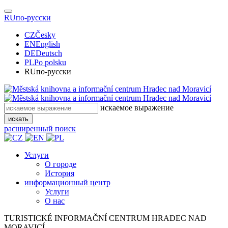
RU
по-русски
CZ
Česky
EN
English
DE
Deutsch
PL
Po polsku
RU
по-русски
искаемое выражение
искать
расширенный поиск
Услуги
О городе
История
информационный центр
Услуги
О нас
TURISTICKÉ
INFORMAČNÍ
CENTRUM
HRADEC NAD
MORAVICÍ