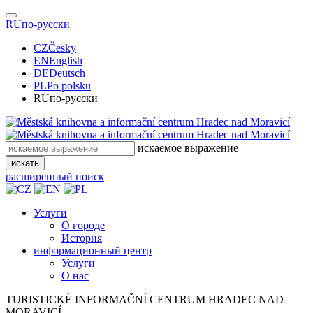
RU
по-русски
CZ
Česky
EN
English
DE
Deutsch
PL
Po polsku
RU
по-русски
искаемое выражение
искать
расширенный поиск
Услуги
О городе
История
информационный центр
Услуги
О нас
TURISTICKÉ
INFORMAČNÍ
CENTRUM
HRADEC NAD
MORAVICÍ