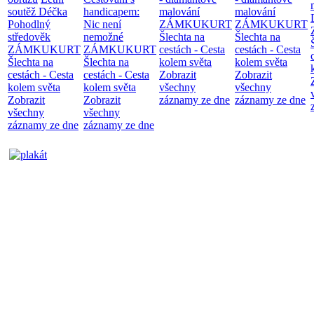
soutěž Déčka
handicapem:
malování
malování
Pohodlný
Nic není
ZÁMKUKURT
ZÁMKUKURT
středověk
nemožné
Šlechta na
Šlechta na
ZÁMKUKURT
ZÁMKUKURT
cestách - Cesta
cestách - Cesta
Šlechta na
Šlechta na
kolem světa
kolem světa
cestách - Cesta
cestách - Cesta
Zobrazit
Zobrazit
kolem světa
kolem světa
všechny
všechny
Zobrazit
Zobrazit
záznamy ze dne
záznamy ze dne
všechny
všechny
záznamy ze dne
záznamy ze dne