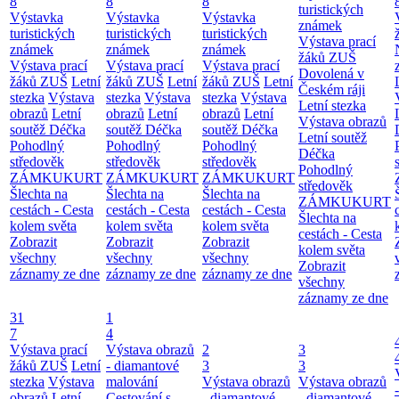
8
8
8
turistických
Výstavka
Výstavka
Výstavka
známek
turistických
turistických
turistických
Výstava prací
známek
známek
známek
žáků ZUŠ
Výstava prací
Výstava prací
Výstava prací
Dovolená v
žáků ZUŠ
Letní
žáků ZUŠ
Letní
žáků ZUŠ
Letní
Českém ráji
stezka
Výstava
stezka
Výstava
stezka
Výstava
Letní stezka
obrazů
Letní
obrazů
Letní
obrazů
Letní
Výstava obrazů
soutěž Déčka
soutěž Déčka
soutěž Déčka
Letní soutěž
Pohodlný
Pohodlný
Pohodlný
Déčka
středověk
středověk
středověk
Pohodlný
ZÁMKUKURT
ZÁMKUKURT
ZÁMKUKURT
středověk
Šlechta na
Šlechta na
Šlechta na
ZÁMKUKURT
cestách - Cesta
cestách - Cesta
cestách - Cesta
Šlechta na
kolem světa
kolem světa
kolem světa
cestách - Cesta
Zobrazit
Zobrazit
Zobrazit
kolem světa
všechny
všechny
všechny
Zobrazit
záznamy ze dne
záznamy ze dne
záznamy ze dne
všechny
záznamy ze dne
31
1
7
4
Výstava prací
Výstava obrazů
2
3
žáků ZUŠ
Letní
- diamantové
3
3
stezka
Výstava
malování
Výstava obrazů
Výstava obrazů
obrazů
Letní
Cestování s
- diamantové
- diamantové