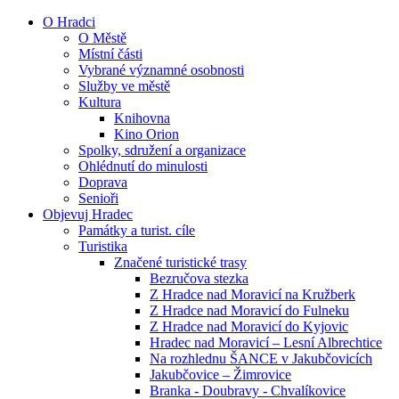
O Hradci
O Městě
Místní části
Vybrané významné osobnosti
Služby ve městě
Kultura
Knihovna
Kino Orion
Spolky, sdružení a organizace
Ohlédnutí do minulosti
Doprava
Senioři
Objevuj Hradec
Památky a turist. cíle
Turistika
Značené turistické trasy
Bezručova stezka
Z Hradce nad Moravicí na Kružberk
Z Hradce nad Moravicí do Fulneku
Z Hradce nad Moravicí do Kyjovic
Hradec nad Moravicí – Lesní Albrechtice
Na rozhlednu ŠANCE v Jakubčovicích
Jakubčovice – Žimrovice
Branka - Doubravy - Chvalíkovice