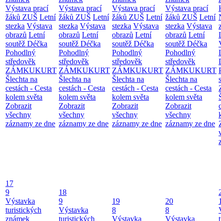
Výstava prací
Výstava prací
Výstava prací
Výstava prací
žáků ZUŠ
Letní
žáků ZUŠ
Letní
žáků ZUŠ
Letní
žáků ZUŠ
Letní
stezka
Výstava
stezka
Výstava
stezka
Výstava
stezka
Výstava
obrazů
Letní
obrazů
Letní
obrazů
Letní
obrazů
Letní
soutěž Déčka
soutěž Déčka
soutěž Déčka
soutěž Déčka
Pohodlný
Pohodlný
Pohodlný
Pohodlný
středověk
středověk
středověk
středověk
ZÁMKUKURT
ZÁMKUKURT
ZÁMKUKURT
ZÁMKUKURT
Šlechta na
Šlechta na
Šlechta na
Šlechta na
cestách - Cesta
cestách - Cesta
cestách - Cesta
cestách - Cesta
kolem světa
kolem světa
kolem světa
kolem světa
Zobrazit
Zobrazit
Zobrazit
Zobrazit
všechny
všechny
všechny
všechny
záznamy ze dne
záznamy ze dne
záznamy ze dne
záznamy ze dne
17
9
18
Výstavka
9
19
20
turistických
Výstavka
8
8
známek
turistických
Výstavka
Výstavka