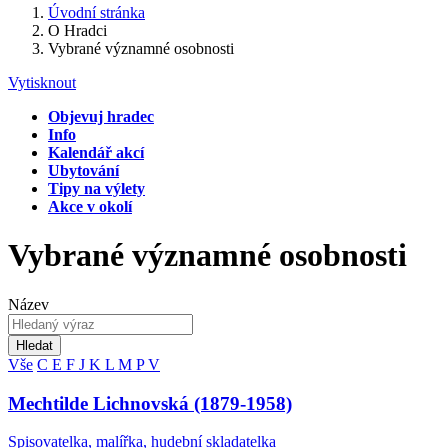
Úvodní stránka
O Hradci
Vybrané významné osobnosti
Vytisknout
Objevuj hradec
Info
Kalendář akcí
Ubytování
Tipy na výlety
Akce v okolí
Vybrané významné osobnosti
Název
Hledat
Vše
C
E
F
J
K
L
M
P
V
Mechtilde Lichnovská (1879-1958)
Spisovatelka, malířka, hudební skladatelka