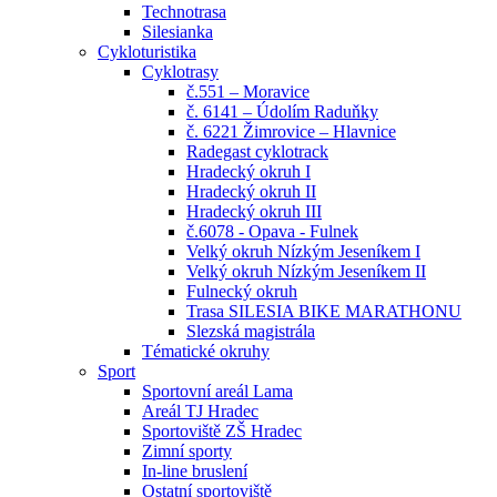
Technotrasa
Silesianka
Cykloturistika
Cyklotrasy
č.551 – Moravice
č. 6141 – Údolím Raduňky
č. 6221 Žimrovice – Hlavnice
Radegast cyklotrack
Hradecký okruh I
Hradecký okruh II
Hradecký okruh III
č.6078 - Opava - Fulnek
Velký okruh Nízkým Jeseníkem I
Velký okruh Nízkým Jeseníkem II
Fulnecký okruh
Trasa SILESIA BIKE MARATHONU
Slezská magistrála
Tématické okruhy
Sport
Sportovní areál Lama
Areál TJ Hradec
Sportoviště ZŠ Hradec
Zimní sporty
In-line bruslení
Ostatní sportoviště