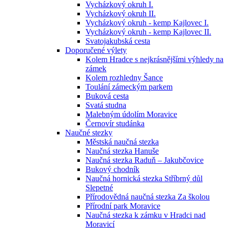
Vycházkový okruh I.
Vycházkový okruh II.
Vycházkový okruh - kemp Kajlovec I.
Vycházkový okruh - kemp Kajlovec II.
Svatojakubská cesta
Doporučené výlety
Kolem Hradce s nejkrásnějšími výhledy na
zámek
Kolem rozhledny Šance
Toulání zámeckým parkem
Buková cesta
Svatá studna
Malebným údolím Moravice
Černovír studánka
Naučné stezky
Městská naučná stezka
Naučná stezka Hanuše
Naučná stezka Raduň – Jakubčovice
Bukový chodník
Naučná hornická stezka Stříbrný důl
Slepetné
Přírodovědná naučná stezka Za školou
Přírodní park Moravice
Naučná stezka k zámku v Hradci nad
Moravicí