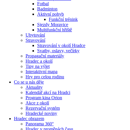
Fotbal
Badminton
Aktivní pohyb
Funkční trénink
Sjezdy Moravice
Multifunkční hřiště
Ubytování
Stravování
Stravování v okolí Hradce
Svatby, oslavy, večírky
Propagační materiály
Hradec a okolí
Tipy na výlet
Interaktivní mapa
Hry pro celou rodinu
Co se u nás děje
Aktuality
Kalendář akcí na Hradci
Program kina Orion
Akce z okolí
Rezervační systém
Hradecké noviny
Hradec obrazem
Panorama 360°
Hradec v proměnách času