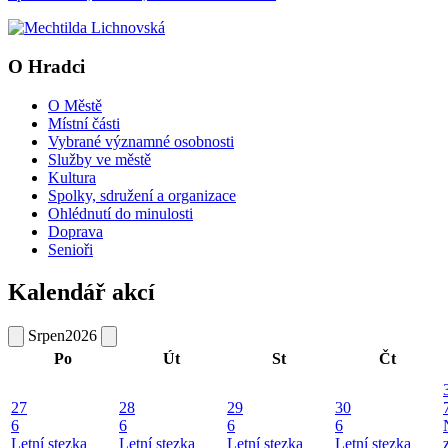
O Hradci
O Městě
Místní části
Vybrané významné osobnosti
Služby ve městě
Kultura
Spolky, sdružení a organizace
Ohlédnutí do minulosti
Doprava
Senioři
Kalendář akcí
Srpen
2026
Po
Út
St
Čt
27
28
29
30
6
6
6
6
Letní stezka
Letní stezka
Letní stezka
Letní stezka