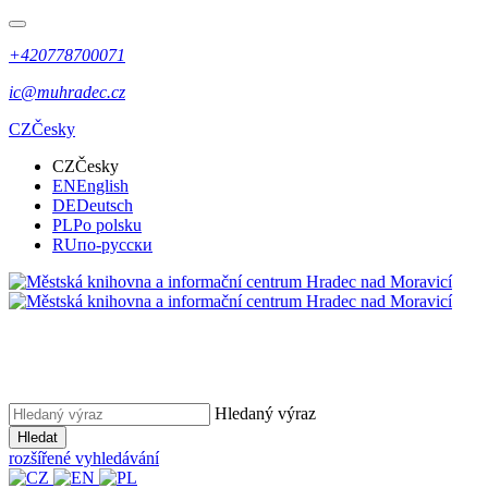
+420778700071
ic@muhradec.cz
CZ
Česky
CZ
Česky
EN
English
DE
Deutsch
PL
Po polsku
RU
по-русски
Hledaný výraz
Hledat
rozšířené vyhledávání