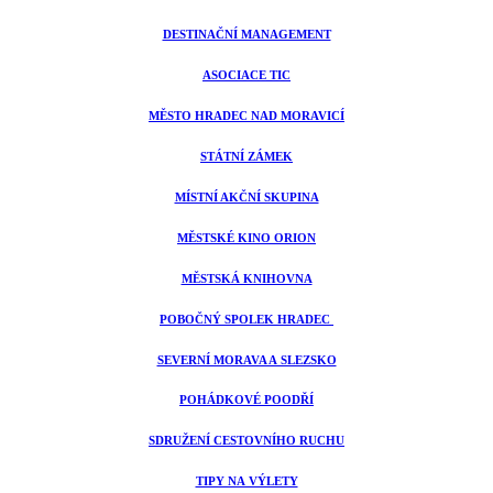
DESTINAČNÍ MANAGEMENT
ASOCIACE TIC
MĚSTO HRADEC NAD MORAVICÍ
STÁTNÍ ZÁMEK
MÍSTNÍ AKČNÍ SKUPINA
MĚSTSKÉ KINO ORION
MĚSTSKÁ KNIHOVNA
POBOČNÝ SPOLEK HRADEC
SEVERNÍ MORAVA A SLEZSKO
POHÁDKOVÉ POODŘÍ
SDRUŽENÍ CESTOVNÍHO RUCHU
TIPY NA VÝLETY