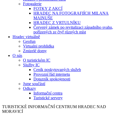
Fotogalerie
FOTKY Z AKCÍ
HRADEC NA FOTOGRAFIÍCH MILANA
MAINUŠE
HRADEC Z VRTULNÍKU
Červený zámek po revitalizaci západního svahu,
pořízených ze čtyř různých míst
Hradec virtuálně
Geofun
Virtualni prohlidka
Zmizelé domy
O nás
O turistickém IC
Služby IC
Ceník poskytovaných služeb
Provozní řád internetu
Dotazník spokojenosti
Jsme součástí
Odkazy
Informační centra
Turistické servery
TURISTICKÉ
INFORMAČNÍ
CENTRUM
HRADEC NAD
MORAVICÍ