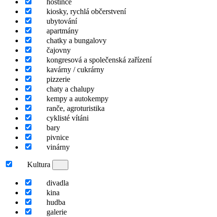
hostince
kiosky, rychlá občerstvení
ubytování
apartmány
chatky a bungalovy
čajovny
kongresová a společenská zařízení
kavárny / cukrárny
pizzerie
chaty a chalupy
kempy a autokempy
ranče, agroturistika
cyklisté vítáni
bary
pivnice
vinárny
Kultura
divadla
kina
hudba
galerie