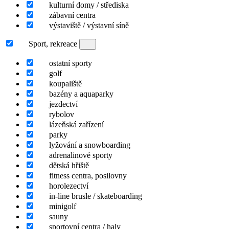
kulturní domy / střediska
zábavní centra
výstaviště / výstavní síně
Sport, rekreace
ostatní sporty
golf
koupaliště
bazény a aquaparky
jezdectví
rybolov
lázeňská zařízení
parky
lyžování a snowboarding
adrenalinové sporty
dětská hřiště
fitness centra, posilovny
horolezectví
in-line brusle / skateboarding
minigolf
sauny
sportovní centra / haly