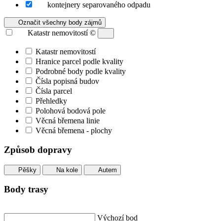
kontejnery separovaného odpadu
Označit všechny body zájmů
Katastr nemovitostí
©
Katastr nemovitostí
Hranice parcel podle kvality
Podrobné body podle kvality
Čísla popisná budov
Čísla parcel
Přehledky
Polohová bodová pole
Věcná břemena linie
Věcná břemena - plochy
Způsob dopravy
Pěšky
Na kole
Autem
Body trasy
Výchozí bod