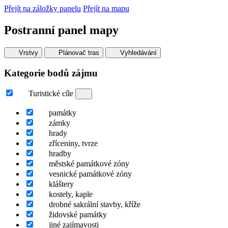
Přejít na záložky panelu
Přejít na mapu
Postranní panel mapy
Vrstvy
Plánovač tras
Vyhledávání
Kategorie bodů zájmu
Turistické cíle
památky
zámky
hrady
zříceniny, tvrze
hradby
městské památkové zóny
vesnické památkové zóny
kláštery
kostely, kaple
drobné sakrální stavby, kříže
židovské památky
jiné zajímavosti