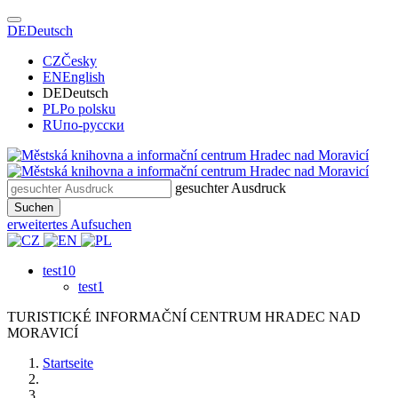
DE
Deutsch
CZ
Česky
EN
English
DE
Deutsch
PL
Po polsku
RU
по-русски
gesuchter Ausdruck
Suchen
erweitertes Aufsuchen
test10
test1
TURISTICKÉ
INFORMAČNÍ
CENTRUM
HRADEC NAD
MORAVICÍ
Startseite