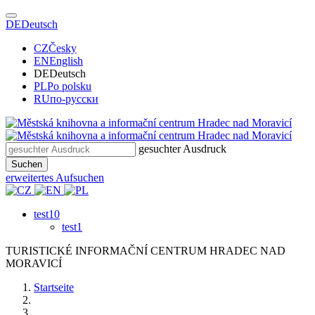
DE
Deutsch
CZ
Česky
EN
English
DE
Deutsch
PL
Po polsku
RU
по-русски
gesuchter Ausdruck
Suchen
erweitertes Aufsuchen
test10
test1
TURISTICKÉ
INFORMAČNÍ
CENTRUM
HRADEC NAD
MORAVICÍ
Startseite