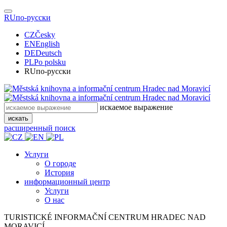
RU
по-русски
CZ
Česky
EN
English
DE
Deutsch
PL
Po polsku
RU
по-русски
искаемое выражение
искать
расширенный поиск
Услуги
О городе
История
информационный центр
Услуги
О нас
TURISTICKÉ
INFORMAČNÍ
CENTRUM
HRADEC NAD
MORAVICÍ