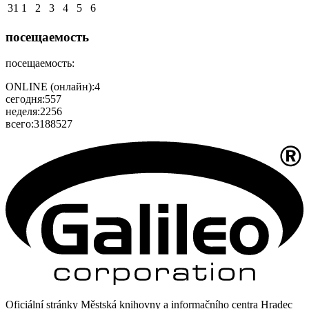
31
1
2
3
4
5
6
посещаемость
посещаемость:
ONLINE (онлайн):
4
сегодня:
557
неделя:
2256
всего:
3188527
Oficiální stránky Městská knihovny a informačního centra Hradec