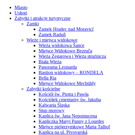
Miasto
Usługi
Zabytki i atrakcje turystyczne
Zamki
Zamek Hradec nad Moravicí
Zamek Raduň
Wieże i miejsca widokowe
Wieża widokowa Šance
Miejsce Widokowe Bezruča
Wieża Zegarowa i Wieża strażnicza
Biała Wieża
Panorama Leonarda
Bastion widokowy – RONDELA
Bella Ria
Miejsce Widokowe Mechtildy
Zabytki kościelne
Kościół św. Piotra i Pawła
Kościółek cmentarny św. Jakuba
Kalwaria Śląska
Słup morowy
Kaplica św. Jana Nepomucena
Kapliczka Maryi Panny z Lourdes
Miejsce pielgrzymkowe Maria Talhof
Kaplica na ul. Pivovarská