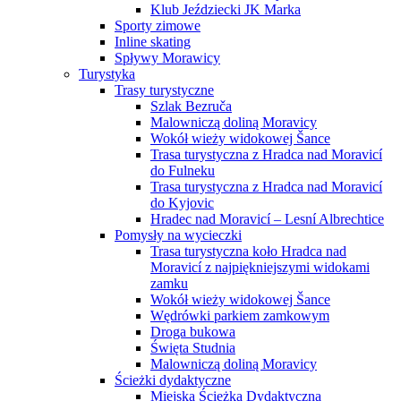
Klub Jeździecki JK Marka
Sporty zimowe
Inline skating
Spływy Morawicy
Turystyka
Trasy turystyczne
Szlak Bezruča
Malowniczą doliną Moravicy
Wokół wieży widokowej Šance
Trasa turystyczna z Hradca nad Moravicí
do Fulneku
Trasa turystyczna z Hradca nad Moravicí
do Kyjovic
Hradec nad Moravicí – Lesní Albrechtice
Pomysły na wycieczki
Trasa turystyczna koło Hradca nad
Moravicí z najpiękniejszymi widokami
zamku
Wokół wieży widokowej Šance
Wędrówki parkiem zamkowym
Droga bukowa
Święta Studnia
Malowniczą doliną Moravicy
Ścieżki dydaktyczne
Miejska Ścieżka Dydaktyczna