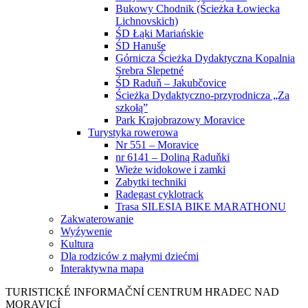
Bukowy Chodnik (Ścieżka Łowiecka
Lichnovskich)
ŚD Łąki Mariańskie
ŚD Hanuše
Górnicza Ścieżka Dydaktyczna Kopalnia
Srebra Slepetné
ŚD Raduň – Jakubčovice
Ścieżka Dydaktyczno-przyrodnicza „Za
szkołą”
Park Krajobrazowy Moravice
Turystyka rowerowa
Nr 551 – Moravice
nr 6141 – Doliną Raduňki
Wieże widokowe i zamki
Zabytki techniki
Radegast cyklotrack
Trasa SILESIA BIKE MARATHONU
Zakwaterowanie
Wyźywenie
Kultura
Dla rodziców z małymi dziećmi
Interaktywna mapa
TURISTICKÉ
INFORMAČNÍ
CENTRUM
HRADEC NAD
MORAVICÍ