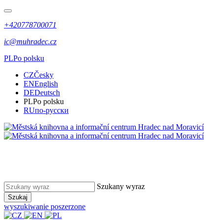
+420778700071
ic@muhradec.cz
PL
Po polsku
CZ
Česky
EN
English
DE
Deutsch
PL
Po polsku
RU
по-русски
Szukany wyraz
Szukaj
wyszukiwanie poszerzone