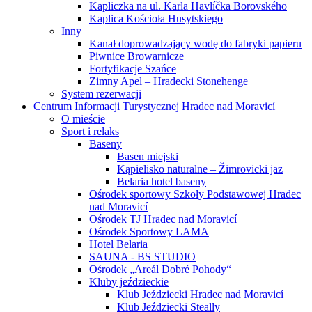
Kapliczka na ul. Karla Havlíčka Borovského
Kaplica Kościoła Husytskiego
Inny
Kanał doprowadzający wodę do fabryki papieru
Piwnice Browarnicze
Fortyfikacje Szańce
Zimny Apel – Hradecki Stonehenge
System rezerwacji
Centrum Informacji Turystycznej Hradec nad Moravicí
O mieście
Sport i relaks
Baseny
Basen miejski
Kąpielisko naturalne – Žimrovicki jaz
Belaria hotel baseny
Ośrodek sportowy Szkoły Podstawowej Hradec
nad Moravicí
Ośrodek TJ Hradec nad Moravicí
Ośrodek Sportowy LAMA
Hotel Belaria
SAUNA - BS STUDIO
Ośrodek „Areál Dobré Pohody“
Kluby jeździeckie
Klub Jeździecki Hradec nad Moravicí
Klub Jeździecki Steally