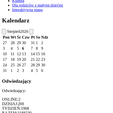
Kultura
Dla rodziców z małymi dziećmi
Interaktywna mapa
Kalendarz
Sierpień
2026
Pon
Wt
Śr
Czw
Pt
So
Ndz
27
28
29
30
31
1
2
3
4
5
6
7
8
9
10
11
12
13
14
15
16
17
18
19
20
21
22
23
24
25
26
27
28
29
30
31
1
2
3
4
5
6
Odwiedzający
Odwiedzający:
ONLINE:
2
DZISIAJ:
269
TYDZIEŃ:
1968
RAZEM:
3188239