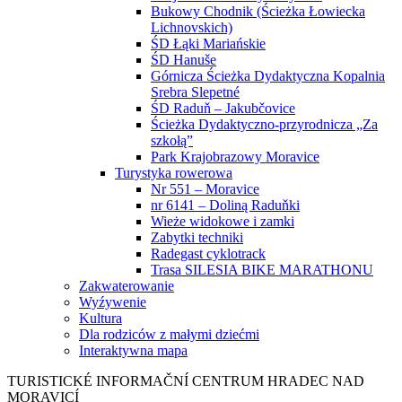
Bukowy Chodnik (Ścieżka Łowiecka
Lichnovskich)
ŚD Łąki Mariańskie
ŚD Hanuše
Górnicza Ścieżka Dydaktyczna Kopalnia
Srebra Slepetné
ŚD Raduň – Jakubčovice
Ścieżka Dydaktyczno-przyrodnicza „Za
szkołą”
Park Krajobrazowy Moravice
Turystyka rowerowa
Nr 551 – Moravice
nr 6141 – Doliną Raduňki
Wieże widokowe i zamki
Zabytki techniki
Radegast cyklotrack
Trasa SILESIA BIKE MARATHONU
Zakwaterowanie
Wyźywenie
Kultura
Dla rodziców z małymi dziećmi
Interaktywna mapa
TURISTICKÉ
INFORMAČNÍ
CENTRUM
HRADEC NAD
MORAVICÍ