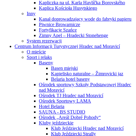
Kapliczka na ul. Karla Havlíčka Borovského
Kaplica Kościoła Husytskiego
Inny
Kanał doprowadzający wodę do fabryki papieru
Piwnice Browarnicze
Fortyfikacje Szańce
Zimny Apel – Hradecki Stonehenge
System rezerwacji
Centrum Informacji Turystycznej Hradec nad Moravicí
O mieście
Sport i relaks
Baseny
Basen miejski
Kąpielisko naturalne – Žimrovicki jaz
Belaria hotel baseny
Ośrodek sportowy Szkoły Podstawowej Hradec
nad Moravicí
Ośrodek TJ Hradec nad Moravicí
Ośrodek Sportowy LAMA
Hotel Belaria
SAUNA - BS STUDIO
Ośrodek „Areál Dobré Pohody“
Kluby jeździeckie
Klub Jeździecki Hradec nad Moravicí
Klub Jeździecki Steally