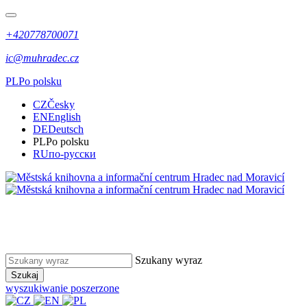
+420778700071
ic@muhradec.cz
PL
Po polsku
CZ
Česky
EN
English
DE
Deutsch
PL
Po polsku
RU
по-русски
Szukany wyraz
Szukaj
wyszukiwanie poszerzone