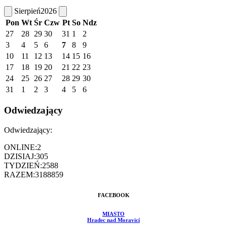
Sierpień
2026
Pon
Wt
Śr
Czw
Pt
So
Ndz
27
28
29
30
31
1
2
3
4
5
6
7
8
9
10
11
12
13
14
15
16
17
18
19
20
21
22
23
24
25
26
27
28
29
30
31
1
2
3
4
5
6
Odwiedzający
Odwiedzający:
ONLINE:
2
DZISIAJ:
305
TYDZIEŃ:
2588
RAZEM:
3188859
FACEBOOK
MIASTO
Hradec nad Moravicí