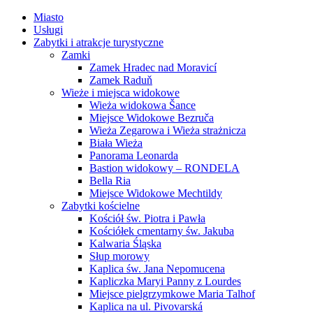
Miasto
Usługi
Zabytki i atrakcje turystyczne
Zamki
Zamek Hradec nad Moravicí
Zamek Raduň
Wieże i miejsca widokowe
Wieża widokowa Šance
Miejsce Widokowe Bezruča
Wieża Zegarowa i Wieża strażnicza
Biała Wieża
Panorama Leonarda
Bastion widokowy – RONDELA
Bella Ria
Miejsce Widokowe Mechtildy
Zabytki kościelne
Kościół św. Piotra i Pawła
Kościółek cmentarny św. Jakuba
Kalwaria Śląska
Słup morowy
Kaplica św. Jana Nepomucena
Kapliczka Maryi Panny z Lourdes
Miejsce pielgrzymkowe Maria Talhof
Kaplica na ul. Pivovarská