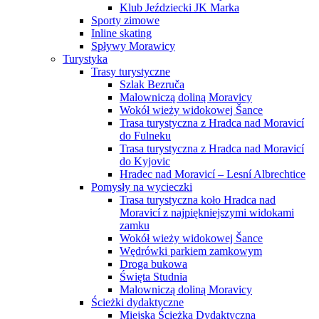
Klub Jeździecki JK Marka
Sporty zimowe
Inline skating
Spływy Morawicy
Turystyka
Trasy turystyczne
Szlak Bezruča
Malowniczą doliną Moravicy
Wokół wieży widokowej Šance
Trasa turystyczna z Hradca nad Moravicí
do Fulneku
Trasa turystyczna z Hradca nad Moravicí
do Kyjovic
Hradec nad Moravicí – Lesní Albrechtice
Pomysły na wycieczki
Trasa turystyczna koło Hradca nad
Moravicí z najpiękniejszymi widokami
zamku
Wokół wieży widokowej Šance
Wędrówki parkiem zamkowym
Droga bukowa
Święta Studnia
Malowniczą doliną Moravicy
Ścieżki dydaktyczne
Miejska Ścieżka Dydaktyczna