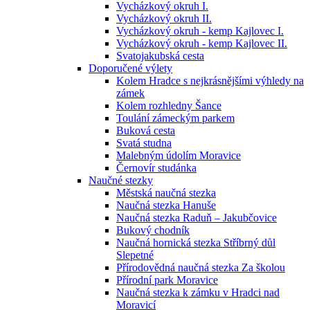
Vycházkový okruh I.
Vycházkový okruh II.
Vycházkový okruh - kemp Kajlovec I.
Vycházkový okruh - kemp Kajlovec II.
Svatojakubská cesta
Doporučené výlety
Kolem Hradce s nejkrásnějšími výhledy na
zámek
Kolem rozhledny Šance
Toulání zámeckým parkem
Buková cesta
Svatá studna
Malebným údolím Moravice
Černovír studánka
Naučné stezky
Městská naučná stezka
Naučná stezka Hanuše
Naučná stezka Raduň – Jakubčovice
Bukový chodník
Naučná hornická stezka Stříbrný důl
Slepetné
Přírodovědná naučná stezka Za školou
Přírodní park Moravice
Naučná stezka k zámku v Hradci nad
Moravicí