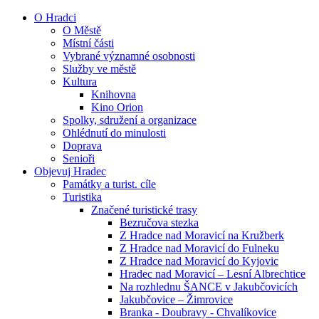
O Hradci
O Městě
Místní části
Vybrané významné osobnosti
Služby ve městě
Kultura
Knihovna
Kino Orion
Spolky, sdružení a organizace
Ohlédnutí do minulosti
Doprava
Senioři
Objevuj Hradec
Památky a turist. cíle
Turistika
Značené turistické trasy
Bezručova stezka
Z Hradce nad Moravicí na Kružberk
Z Hradce nad Moravicí do Fulneku
Z Hradce nad Moravicí do Kyjovic
Hradec nad Moravicí – Lesní Albrechtice
Na rozhlednu ŠANCE v Jakubčovicích
Jakubčovice – Žimrovice
Branka - Doubravy - Chvalíkovice