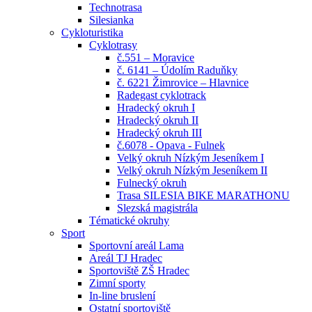
Technotrasa
Silesianka
Cykloturistika
Cyklotrasy
č.551 – Moravice
č. 6141 – Údolím Raduňky
č. 6221 Žimrovice – Hlavnice
Radegast cyklotrack
Hradecký okruh I
Hradecký okruh II
Hradecký okruh III
č.6078 - Opava - Fulnek
Velký okruh Nízkým Jeseníkem I
Velký okruh Nízkým Jeseníkem II
Fulnecký okruh
Trasa SILESIA BIKE MARATHONU
Slezská magistrála
Tématické okruhy
Sport
Sportovní areál Lama
Areál TJ Hradec
Sportoviště ZŠ Hradec
Zimní sporty
In-line bruslení
Ostatní sportoviště