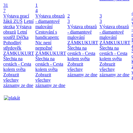
31
1
7
4
Výstava prací
Výstava obrazů
2
3
žáků ZUŠ
Letní
- diamantové
3
3
stezka
Výstava
malování
Výstava obrazů
Výstava obrazů
obrazů
Letní
Cestování s
- diamantové
- diamantové
soutěž Déčka
handicapem:
malování
malování
Pohodlný
Nic není
ZÁMKUKURT
ZÁMKUKURT
středověk
nemožné
Šlechta na
Šlechta na
ZÁMKUKURT
ZÁMKUKURT
cestách - Cesta
cestách - Cesta
Šlechta na
Šlechta na
kolem světa
kolem světa
cestách - Cesta
cestách - Cesta
Zobrazit
Zobrazit
kolem světa
kolem světa
všechny
všechny
Zobrazit
Zobrazit
záznamy ze dne
záznamy ze dne
všechny
všechny
záznamy ze dne
záznamy ze dne