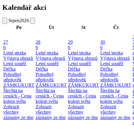
Kalendář akcí
Srpen
2026
Po
Út
St
Čt
27
28
29
30
6
6
6
6
Letní stezka
Letní stezka
Letní stezka
Letní stezka
Výstava obrazů
Výstava obrazů
Výstava obrazů
Výstava obrazů
Letní soutěž
Letní soutěž
Letní soutěž
Letní soutěž
Déčka
Déčka
Déčka
Déčka
Pohodlný
Pohodlný
Pohodlný
Pohodlný
středověk
středověk
středověk
středověk
ZÁMKUKURT
ZÁMKUKURT
ZÁMKUKURT
ZÁMKUKURT
Šlechta na
Šlechta na
Šlechta na
Šlechta na
cestách - Cesta
cestách - Cesta
cestách - Cesta
cestách - Cesta
kolem světa
kolem světa
kolem světa
kolem světa
Zobrazit
Zobrazit
Zobrazit
Zobrazit
všechny
všechny
všechny
všechny
záznamy ze dne
záznamy ze dne
záznamy ze dne
záznamy ze dne