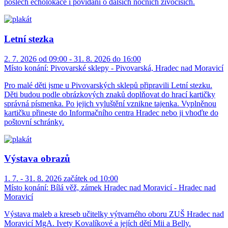
poslech echolokace i povídání o dalších nočních živočiších.
Letní stezka
2. 7. 2026 od 09:00 - 31. 8. 2026 do 16:00
Místo konání:
Pivovarské sklepy - Pivovarská, Hradec nad Moravicí
Pro malé děti jsme u Pivovarských sklepů připravili Letní stezku.
Děti budou podle obrázkových znaků doplňovat do hrací kartičky
správná písmenka. Po jejich vyluštění vznikne tajenka. Vyplněnou
kartičku přineste do Informačního centra Hradec nebo ji vhoďte do
poštovní schránky.
Výstava obrazů
1. 7. - 31. 8. 2026 začátek od 10:00
Místo konání:
Bílá věž, zámek Hradec nad Moravicí - Hradec nad
Moravicí
Výstava maleb a kreseb učitelky výtvarného oboru ZUŠ Hradec nad
Moravicí MgA. Ivety Kovalíkové a jejích dětí Mii a Belly.