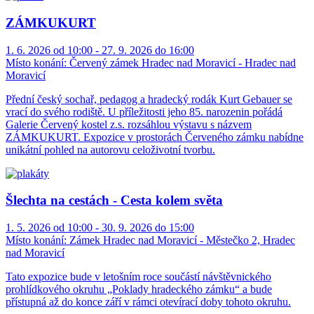
ZÁMKUKURT
1. 6. 2026 od 10:00 - 27. 9. 2026 do 16:00
Místo konání:
Červený zámek Hradec nad Moravicí - Hradec nad
Moravicí
Přední český sochař, pedagog a hradecký rodák Kurt Gebauer se
vrací do svého rodiště. U příležitosti jeho 85. narozenin pořádá
Galerie Červený kostel z.s. rozsáhlou výstavu s názvem
ZÁMKUKURT. Expozice v prostorách Červeného zámku nabídne
unikátní pohled na autorovu celoživotní tvorbu.
Šlechta na cestách - Cesta kolem světa
1. 5. 2026 od 10:00 - 30. 9. 2026 do 15:00
Místo konání:
Zámek Hradec nad Moravicí - Městečko 2, Hradec
nad Moravicí
Tato expozice bude v letošním roce součástí návštěvnického
prohlídkového okruhu „Poklady hradeckého zámku“ a bude
přístupná až do konce září v rámci otevírací doby tohoto okruhu.