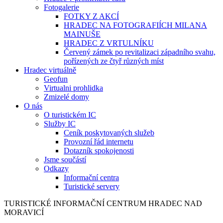
Fotogalerie
FOTKY Z AKCÍ
HRADEC NA FOTOGRAFIÍCH MILANA
MAINUŠE
HRADEC Z VRTULNÍKU
Červený zámek po revitalizaci západního svahu,
pořízených ze čtyř různých míst
Hradec virtuálně
Geofun
Virtualni prohlidka
Zmizelé domy
O nás
O turistickém IC
Služby IC
Ceník poskytovaných služeb
Provozní řád internetu
Dotazník spokojenosti
Jsme součástí
Odkazy
Informační centra
Turistické servery
TURISTICKÉ
INFORMAČNÍ
CENTRUM
HRADEC NAD
MORAVICÍ