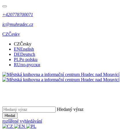
+420778700071
ic@muhradec.cz
CZ
Česky
CZ
Česky
EN
English
DE
Deutsch
PL
Po polsku
RU
по-русски
Hledaný výraz
Hledat
rozšířené vyhledávání