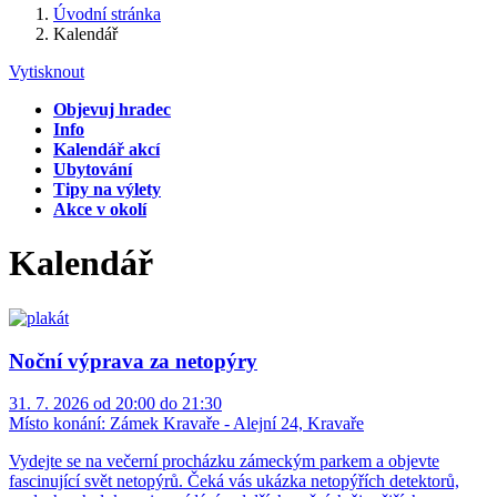
Úvodní stránka
Kalendář
Vytisknout
Objevuj hradec
Info
Kalendář akcí
Ubytování
Tipy na výlety
Akce v okolí
Kalendář
Noční výprava za netopýry
31. 7. 2026 od 20:00 do 21:30
Místo konání:
Zámek Kravaře - Alejní 24, Kravaře
Vydejte se na večerní procházku zámeckým parkem a objevte
fascinující svět netopýrů. Čeká vás ukázka netopýřích detektorů,