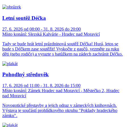
Letní soutěž Déčka
27. 6. 2026 od 08:00 - 31. 8. 2026 do 20:00
Místo konání:
Slezská Kalvárie - Hradec nad Moravicí
Tady se bude hrát letní prázdninová soutěž Déčka! Hurá, letos se
bude s Déčkem zase soutěžit! Vyskočte z gaučů, vezměte za ruku
děti (nebo rodiče) a vyrazte s batůžkem na zádech zachránit Déčko.
Pohodlný středověk
17. 6. 2026 od 11:00 - 31. 8. 2026 do 15:00
Místo konání:
Zámek Hradec nad Moravicí - Městečko 2, Hradec
nad Moravicí
Novogotické přestavby a jejich odraz v zámeckých knihovnách.
Výstava je součástí prohlídkového okruhu "Poklady hradeckého
zámku".