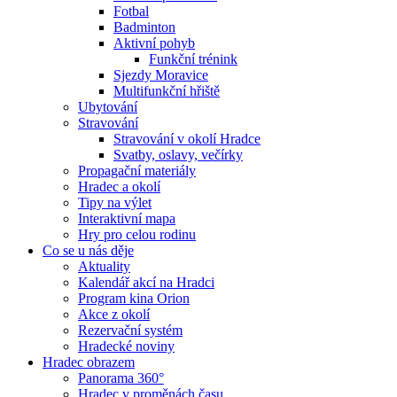
Fotbal
Badminton
Aktivní pohyb
Funkční trénink
Sjezdy Moravice
Multifunkční hřiště
Ubytování
Stravování
Stravování v okolí Hradce
Svatby, oslavy, večírky
Propagační materiály
Hradec a okolí
Tipy na výlet
Interaktivní mapa
Hry pro celou rodinu
Co se u nás děje
Aktuality
Kalendář akcí na Hradci
Program kina Orion
Akce z okolí
Rezervační systém
Hradecké noviny
Hradec obrazem
Panorama 360°
Hradec v proměnách času