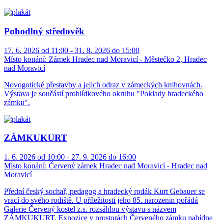
Pohodlný středověk
17. 6. 2026 od 11:00 - 31. 8. 2026 do 15:00
Místo konání:
Zámek Hradec nad Moravicí - Městečko 2, Hradec
nad Moravicí
Novogotické přestavby a jejich odraz v zámeckých knihovnách.
Výstava je součástí prohlídkového okruhu "Poklady hradeckého
zámku".
ZÁMKUKURT
1. 6. 2026 od 10:00 - 27. 9. 2026 do 16:00
Místo konání:
Červený zámek Hradec nad Moravicí - Hradec nad
Moravicí
Přední český sochař, pedagog a hradecký rodák Kurt Gebauer se
vrací do svého rodiště. U příležitosti jeho 85. narozenin pořádá
Galerie Červený kostel z.s. rozsáhlou výstavu s názvem
ZÁMKUKURT. Expozice v prostorách Červeného zámku nabídne