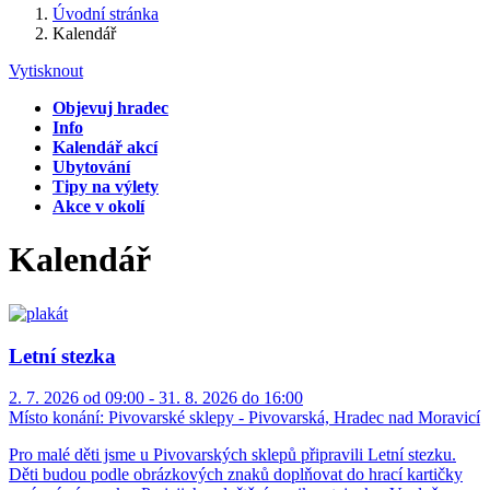
Úvodní stránka
Kalendář
Vytisknout
Objevuj hradec
Info
Kalendář akcí
Ubytování
Tipy na výlety
Akce v okolí
Kalendář
Letní stezka
2. 7. 2026 od 09:00 - 31. 8. 2026 do 16:00
Místo konání:
Pivovarské sklepy - Pivovarská, Hradec nad Moravicí
Pro malé děti jsme u Pivovarských sklepů připravili Letní stezku.
Děti budou podle obrázkových znaků doplňovat do hrací kartičky