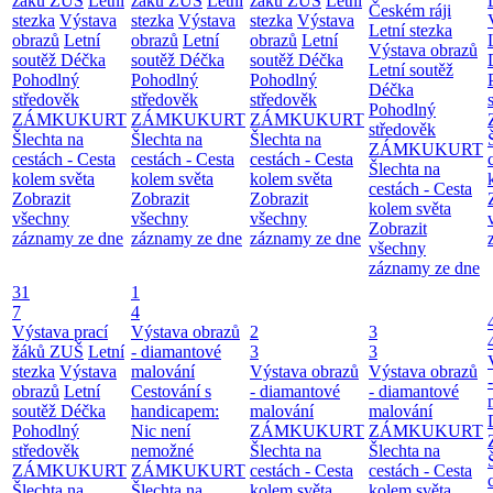
žáků ZUŠ
Letní
žáků ZUŠ
Letní
žáků ZUŠ
Letní
Českém ráji
stezka
Výstava
stezka
Výstava
stezka
Výstava
Letní stezka
obrazů
Letní
obrazů
Letní
obrazů
Letní
Výstava obrazů
soutěž Déčka
soutěž Déčka
soutěž Déčka
Letní soutěž
Pohodlný
Pohodlný
Pohodlný
Déčka
středověk
středověk
středověk
Pohodlný
ZÁMKUKURT
ZÁMKUKURT
ZÁMKUKURT
středověk
Šlechta na
Šlechta na
Šlechta na
ZÁMKUKURT
cestách - Cesta
cestách - Cesta
cestách - Cesta
Šlechta na
kolem světa
kolem světa
kolem světa
cestách - Cesta
Zobrazit
Zobrazit
Zobrazit
kolem světa
všechny
všechny
všechny
Zobrazit
záznamy ze dne
záznamy ze dne
záznamy ze dne
všechny
záznamy ze dne
31
1
7
4
Výstava prací
Výstava obrazů
2
3
žáků ZUŠ
Letní
- diamantové
3
3
stezka
Výstava
malování
Výstava obrazů
Výstava obrazů
obrazů
Letní
Cestování s
- diamantové
- diamantové
soutěž Déčka
handicapem:
malování
malování
Pohodlný
Nic není
ZÁMKUKURT
ZÁMKUKURT
středověk
nemožné
Šlechta na
Šlechta na
ZÁMKUKURT
ZÁMKUKURT
cestách - Cesta
cestách - Cesta
Šlechta na
Šlechta na
kolem světa
kolem světa