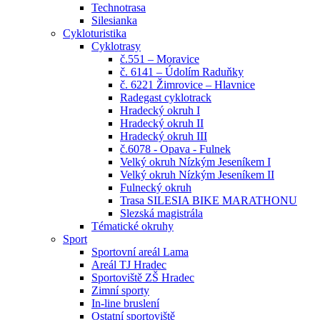
Technotrasa
Silesianka
Cykloturistika
Cyklotrasy
č.551 – Moravice
č. 6141 – Údolím Raduňky
č. 6221 Žimrovice – Hlavnice
Radegast cyklotrack
Hradecký okruh I
Hradecký okruh II
Hradecký okruh III
č.6078 - Opava - Fulnek
Velký okruh Nízkým Jeseníkem I
Velký okruh Nízkým Jeseníkem II
Fulnecký okruh
Trasa SILESIA BIKE MARATHONU
Slezská magistrála
Tématické okruhy
Sport
Sportovní areál Lama
Areál TJ Hradec
Sportoviště ZŠ Hradec
Zimní sporty
In-line bruslení
Ostatní sportoviště