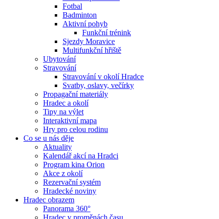
Fotbal
Badminton
Aktivní pohyb
Funkční trénink
Sjezdy Moravice
Multifunkční hřiště
Ubytování
Stravování
Stravování v okolí Hradce
Svatby, oslavy, večírky
Propagační materiály
Hradec a okolí
Tipy na výlet
Interaktivní mapa
Hry pro celou rodinu
Co se u nás děje
Aktuality
Kalendář akcí na Hradci
Program kina Orion
Akce z okolí
Rezervační systém
Hradecké noviny
Hradec obrazem
Panorama 360°
Hradec v proměnách času