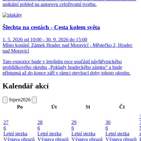
unikátní pohled na autorovu celoživotní tvorbu.
Šlechta na cestách - Cesta kolem světa
1. 5. 2026 od 10:00 - 30. 9. 2026 do 15:00
Místo konání:
Zámek Hradec nad Moravicí - Městečko 2, Hradec
nad Moravicí
Tato expozice bude v letošním roce součástí návštěvnického
prohlídkového okruhu „Poklady hradeckého zámku“ a bude
přístupná až do konce září v rámci otevírací doby tohoto okruhu.
Kalendář akcí
Srpen
2026
Po
Út
St
Čt
27
28
29
30
6
6
6
6
Letní stezka
Letní stezka
Letní stezka
Letní stezka
Výstava obrazů
Výstava obrazů
Výstava obrazů
Výstava obrazů