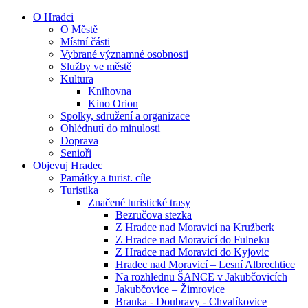
O Hradci
O Městě
Místní části
Vybrané významné osobnosti
Služby ve městě
Kultura
Knihovna
Kino Orion
Spolky, sdružení a organizace
Ohlédnutí do minulosti
Doprava
Senioři
Objevuj Hradec
Památky a turist. cíle
Turistika
Značené turistické trasy
Bezručova stezka
Z Hradce nad Moravicí na Kružberk
Z Hradce nad Moravicí do Fulneku
Z Hradce nad Moravicí do Kyjovic
Hradec nad Moravicí – Lesní Albrechtice
Na rozhlednu ŠANCE v Jakubčovicích
Jakubčovice – Žimrovice
Branka - Doubravy - Chvalíkovice