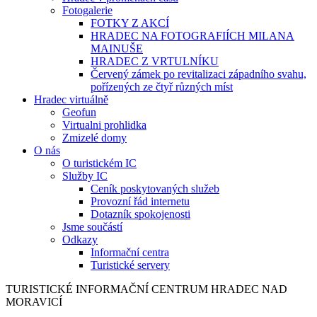
Fotogalerie
FOTKY Z AKCÍ
HRADEC NA FOTOGRAFIÍCH MILANA
MAINUŠE
HRADEC Z VRTULNÍKU
Červený zámek po revitalizaci západního svahu,
pořízených ze čtyř různých míst
Hradec virtuálně
Geofun
Virtualni prohlidka
Zmizelé domy
O nás
O turistickém IC
Služby IC
Ceník poskytovaných služeb
Provozní řád internetu
Dotazník spokojenosti
Jsme součástí
Odkazy
Informační centra
Turistické servery
TURISTICKÉ
INFORMAČNÍ
CENTRUM
HRADEC NAD
MORAVICÍ