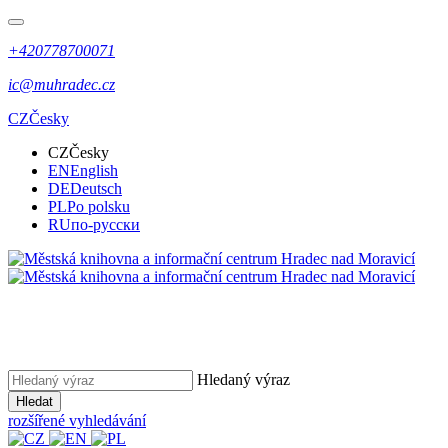
+420778700071
ic@muhradec.cz
CZ
Česky
CZ
Česky
EN
English
DE
Deutsch
PL
Po polsku
RU
по-русски
Hledaný výraz
Hledat
rozšířené vyhledávání