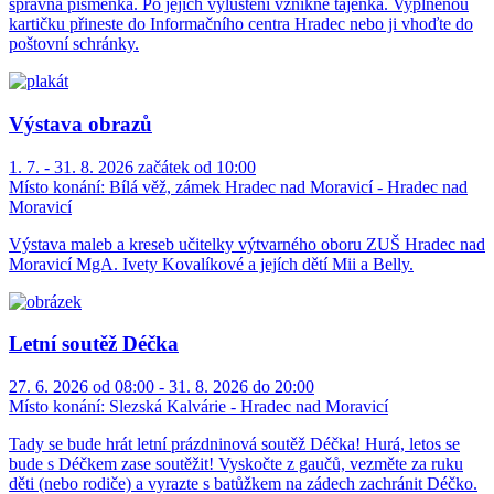
správná písmenka. Po jejich vyluštění vznikne tajenka. Vyplněnou
kartičku přineste do Informačního centra Hradec nebo ji vhoďte do
poštovní schránky.
Výstava obrazů
1. 7. - 31. 8. 2026 začátek od 10:00
Místo konání:
Bílá věž, zámek Hradec nad Moravicí - Hradec nad
Moravicí
Výstava maleb a kreseb učitelky výtvarného oboru ZUŠ Hradec nad
Moravicí MgA. Ivety Kovalíkové a jejích dětí Mii a Belly.
Letní soutěž Déčka
27. 6. 2026 od 08:00 - 31. 8. 2026 do 20:00
Místo konání:
Slezská Kalvárie - Hradec nad Moravicí
Tady se bude hrát letní prázdninová soutěž Déčka! Hurá, letos se
bude s Déčkem zase soutěžit! Vyskočte z gaučů, vezměte za ruku
děti (nebo rodiče) a vyrazte s batůžkem na zádech zachránit Déčko.