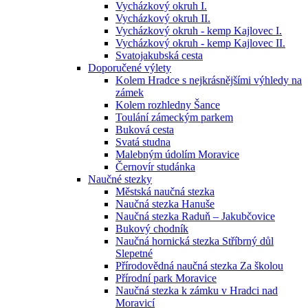
Vycházkový okruh I.
Vycházkový okruh II.
Vycházkový okruh - kemp Kajlovec I.
Vycházkový okruh - kemp Kajlovec II.
Svatojakubská cesta
Doporučené výlety
Kolem Hradce s nejkrásnějšími výhledy na
zámek
Kolem rozhledny Šance
Toulání zámeckým parkem
Buková cesta
Svatá studna
Malebným údolím Moravice
Černovír studánka
Naučné stezky
Městská naučná stezka
Naučná stezka Hanuše
Naučná stezka Raduň – Jakubčovice
Bukový chodník
Naučná hornická stezka Stříbrný důl
Slepetné
Přírodovědná naučná stezka Za školou
Přírodní park Moravice
Naučná stezka k zámku v Hradci nad
Moravicí