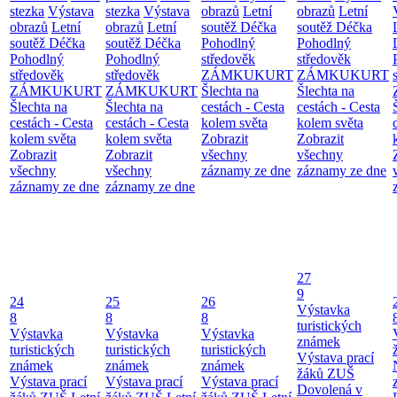
stezka
Výstava
stezka
Výstava
obrazů
Letní
obrazů
Letní
obrazů
Letní
obrazů
Letní
soutěž Déčka
soutěž Déčka
soutěž Déčka
soutěž Déčka
Pohodlný
Pohodlný
Pohodlný
Pohodlný
středověk
středověk
středověk
středověk
ZÁMKUKURT
ZÁMKUKURT
ZÁMKUKURT
ZÁMKUKURT
Šlechta na
Šlechta na
Šlechta na
Šlechta na
cestách - Cesta
cestách - Cesta
cestách - Cesta
cestách - Cesta
kolem světa
kolem světa
kolem světa
kolem světa
Zobrazit
Zobrazit
Zobrazit
Zobrazit
všechny
všechny
všechny
všechny
záznamy ze dne
záznamy ze dne
záznamy ze dne
záznamy ze dne
27
9
24
25
26
Výstavka
8
8
8
turistických
Výstavka
Výstavka
Výstavka
známek
turistických
turistických
turistických
Výstava prací
známek
známek
známek
žáků ZUŠ
Výstava prací
Výstava prací
Výstava prací
Dovolená v