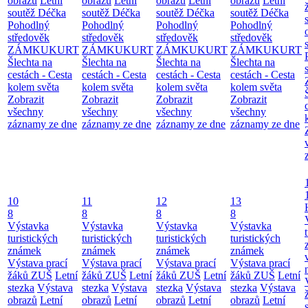
obrazů
Letní
obrazů
Letní
obrazů
Letní
obrazů
Letní
soutěž Déčka
soutěž Déčka
soutěž Déčka
soutěž Déčka
Pohodlný
Pohodlný
Pohodlný
Pohodlný
středověk
středověk
středověk
středověk
ZÁMKUKURT
ZÁMKUKURT
ZÁMKUKURT
ZÁMKUKURT
Šlechta na
Šlechta na
Šlechta na
Šlechta na
cestách - Cesta
cestách - Cesta
cestách - Cesta
cestách - Cesta
kolem světa
kolem světa
kolem světa
kolem světa
Zobrazit
Zobrazit
Zobrazit
Zobrazit
všechny
všechny
všechny
všechny
záznamy ze dne
záznamy ze dne
záznamy ze dne
záznamy ze dne
10
11
12
13
8
8
8
8
Výstavka
Výstavka
Výstavka
Výstavka
turistických
turistických
turistických
turistických
známek
známek
známek
známek
Výstava prací
Výstava prací
Výstava prací
Výstava prací
žáků ZUŠ
Letní
žáků ZUŠ
Letní
žáků ZUŠ
Letní
žáků ZUŠ
Letní
stezka
Výstava
stezka
Výstava
stezka
Výstava
stezka
Výstava
obrazů
Letní
obrazů
Letní
obrazů
Letní
obrazů
Letní