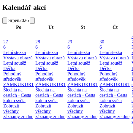
Kalendář akcí
Srpen
2026
Po
Út
St
Čt
27
28
29
30
6
6
6
6
Letní stezka
Letní stezka
Letní stezka
Letní stezka
Výstava obrazů
Výstava obrazů
Výstava obrazů
Výstava obrazů
Letní soutěž
Letní soutěž
Letní soutěž
Letní soutěž
Déčka
Déčka
Déčka
Déčka
Pohodlný
Pohodlný
Pohodlný
Pohodlný
středověk
středověk
středověk
středověk
ZÁMKUKURT
ZÁMKUKURT
ZÁMKUKURT
ZÁMKUKURT
Šlechta na
Šlechta na
Šlechta na
Šlechta na
cestách - Cesta
cestách - Cesta
cestách - Cesta
cestách - Cesta
kolem světa
kolem světa
kolem světa
kolem světa
Zobrazit
Zobrazit
Zobrazit
Zobrazit
všechny
všechny
všechny
všechny
záznamy ze dne
záznamy ze dne
záznamy ze dne
záznamy ze dne