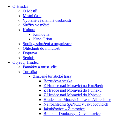
O Hradci
O Městě
Místní části
Vybrané významné osobnosti
Služby ve městě
Kultura
Knihovna
Kino Orion
Spolky, sdružení a organizace
Ohlédnutí do minulosti
Doprava
Senioři
Objevuj Hradec
Památky a turist. cíle
Turistika
Značené turistické trasy
Bezručova stezka
Z Hradce nad Moravicí na Kružberk
Z Hradce nad Moravicí do Fulneku
Z Hradce nad Moravicí do Kyjovic
Hradec nad Moravicí – Lesní Albrechtice
Na rozhlednu ŠANCE v Jakubčovicích
Jakubčovice – Žimrovice
Branka - Doubravy - Chvalíkovice