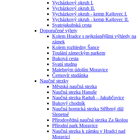
Vycházkový okruh I.
Vycházkový okruh II.
Vycházkový okruh - kemp Kajlovec I.
Vycházkový okruh - kemp Kajlovec II.
Svatojakubská cesta
Doporučené výlety
Kolem Hradce s nejkrásnějšími výhledy na
zámek
Kolem rozhledny Šance
Toulání zámeckým parkem
Buková cesta
Svatá studna
Malebným údolím Moravice
Černovír studánka
Naučné stezky
Městská naučná stezka
Naučná stezka Hanuše
Naučná stezka Raduň – Jakubčovice
Bukový chodník
Naučná hornická stezka Stříbrný důl
Slepetné
Přírodovědná naučná stezka Za školou
Přírodní park Moravice
Naučná stezka k zámku v Hradci nad
Moravicí