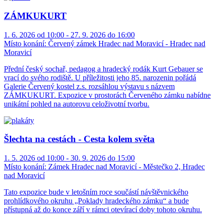
ZÁMKUKURT
1. 6. 2026 od 10:00 - 27. 9. 2026 do 16:00
Místo konání:
Červený zámek Hradec nad Moravicí - Hradec nad
Moravicí
Přední český sochař, pedagog a hradecký rodák Kurt Gebauer se
vrací do svého rodiště. U příležitosti jeho 85. narozenin pořádá
Galerie Červený kostel z.s. rozsáhlou výstavu s názvem
ZÁMKUKURT. Expozice v prostorách Červeného zámku nabídne
unikátní pohled na autorovu celoživotní tvorbu.
Šlechta na cestách - Cesta kolem světa
1. 5. 2026 od 10:00 - 30. 9. 2026 do 15:00
Místo konání:
Zámek Hradec nad Moravicí - Městečko 2, Hradec
nad Moravicí
Tato expozice bude v letošním roce součástí návštěvnického
prohlídkového okruhu „Poklady hradeckého zámku“ a bude
přístupná až do konce září v rámci otevírací doby tohoto okruhu.