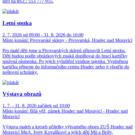
info na tel.č.: 553 777 955.
Letní stezka
2. 7. 2026 od 09:00 - 31. 8. 2026 do 16:00
Místo konání:
Pivovarské sklepy - Pivovarská, Hradec nad Moravicí
Pro malé děti jsme u Pivovarských sklepů připravili Letní stezku.
Děti budou podle obrázkových znaků doplňovat do hrací kartičky
správná písmenka. Po jejich vyluštění vznikne tajenka. Vyplněnou
kartičku přineste do Informačního centra Hradec nebo ji vhoďte do
poštovní schránky.
Výstava obrazů
1. 7. - 31. 8. 2026 začátek od 10:00
Místo konání:
Bílá věž, zámek Hradec nad Moravicí - Hradec nad
Moravicí
Výstava maleb a kreseb učitelky výtvarného oboru ZUŠ Hradec nad
Moravicí MgA. Ivety Kovalíkové a jejích dětí Mii a Belly.