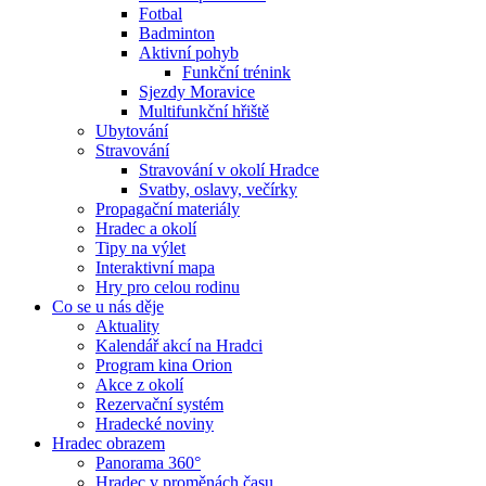
Fotbal
Badminton
Aktivní pohyb
Funkční trénink
Sjezdy Moravice
Multifunkční hřiště
Ubytování
Stravování
Stravování v okolí Hradce
Svatby, oslavy, večírky
Propagační materiály
Hradec a okolí
Tipy na výlet
Interaktivní mapa
Hry pro celou rodinu
Co se u nás děje
Aktuality
Kalendář akcí na Hradci
Program kina Orion
Akce z okolí
Rezervační systém
Hradecké noviny
Hradec obrazem
Panorama 360°
Hradec v proměnách času