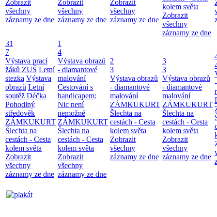
Zobrazit
Zobrazit
Zobrazit
kolem světa
všechny
všechny
všechny
Zobrazit
záznamy ze dne
záznamy ze dne
záznamy ze dne
všechny
záznamy ze dne
31
1
7
4
Výstava prací
Výstava obrazů
2
3
žáků ZUŠ
Letní
- diamantové
3
3
stezka
Výstava
malování
Výstava obrazů
Výstava obrazů
obrazů
Letní
Cestování s
- diamantové
- diamantové
soutěž Déčka
handicapem:
malování
malování
Pohodlný
Nic není
ZÁMKUKURT
ZÁMKUKURT
středověk
nemožné
Šlechta na
Šlechta na
ZÁMKUKURT
ZÁMKUKURT
cestách - Cesta
cestách - Cesta
Šlechta na
Šlechta na
kolem světa
kolem světa
cestách - Cesta
cestách - Cesta
Zobrazit
Zobrazit
kolem světa
kolem světa
všechny
všechny
Zobrazit
Zobrazit
záznamy ze dne
záznamy ze dne
všechny
všechny
záznamy ze dne
záznamy ze dne