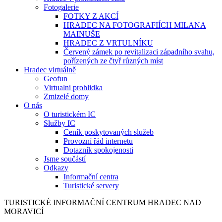
Fotogalerie
FOTKY Z AKCÍ
HRADEC NA FOTOGRAFIÍCH MILANA
MAINUŠE
HRADEC Z VRTULNÍKU
Červený zámek po revitalizaci západního svahu,
pořízených ze čtyř různých míst
Hradec virtuálně
Geofun
Virtualni prohlidka
Zmizelé domy
O nás
O turistickém IC
Služby IC
Ceník poskytovaných služeb
Provozní řád internetu
Dotazník spokojenosti
Jsme součástí
Odkazy
Informační centra
Turistické servery
TURISTICKÉ
INFORMAČNÍ
CENTRUM
HRADEC NAD
MORAVICÍ