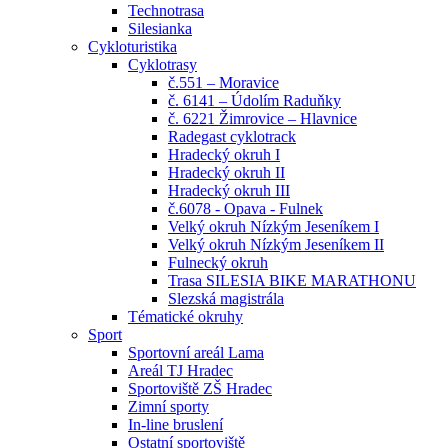
Technotrasa
Silesianka
Cykloturistika
Cyklotrasy
č.551 – Moravice
č. 6141 – Údolím Raduňky
č. 6221 Žimrovice – Hlavnice
Radegast cyklotrack
Hradecký okruh I
Hradecký okruh II
Hradecký okruh III
č.6078 - Opava - Fulnek
Velký okruh Nízkým Jeseníkem I
Velký okruh Nízkým Jeseníkem II
Fulnecký okruh
Trasa SILESIA BIKE MARATHONU
Slezská magistrála
Tématické okruhy
Sport
Sportovní areál Lama
Areál TJ Hradec
Sportoviště ZŠ Hradec
Zimní sporty
In-line bruslení
Ostatní sportoviště