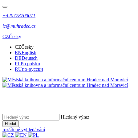
+420778700071
ic@muhradec.cz
CZ
Česky
CZ
Česky
EN
English
DE
Deutsch
PL
Po polsku
RU
по-русски
Hledaný výraz
Hledat
rozšířené vyhledávání