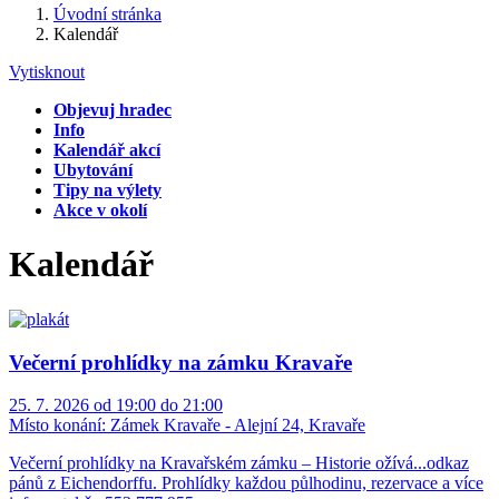
Úvodní stránka
Kalendář
Vytisknout
Objevuj hradec
Info
Kalendář akcí
Ubytování
Tipy na výlety
Akce v okolí
Kalendář
Večerní prohlídky na zámku Kravaře
25. 7. 2026 od 19:00 do 21:00
Místo konání:
Zámek Kravaře - Alejní 24, Kravaře
Večerní prohlídky na Kravařském zámku – Historie ožívá...odkaz
pánů z Eichendorffu. Prohlídky každou půlhodinu, rezervace a více