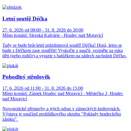
Letní soutěž Déčka
27. 6. 2026 od 08:00 - 31. 8. 2026 do 20:00
Místo konání:
Slezská Kalvárie - Hradec nad Moravicí
Tady se bude hrát letní prázdninová soutěž Déčka! Hurá, letos se
bude s Déčkem zase soutěžit! Vyskočte z gaučů, vezměte za ruku
děti (nebo rodiče) a vyrazte s batůžkem na zádech zachránit Déčko.
Pohodlný středověk
17. 6. 2026 od 11:00 - 31. 8. 2026 do 15:00
Místo konání:
Zámek Hradec nad Moravicí - Městečko 2, Hradec
nad Moravicí
Novogotické přestavby a jejich odraz v zámeckých knihovnách.
Výstava je součástí prohlídkového okruhu "Poklady hradeckého
zámku".